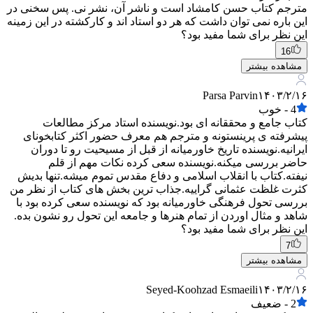
مترجم کتاب حسن کامشاد است و ناشر آن، نشر نی. پس سخنی در
این باره نمی توان داشت که هر دو استاد اند و کارکشته در این زمینه
این نظر برای شما مفید بود؟
16
مشاهده بیشتر
Parsa Parvin
۱۴۰۳/۲/۱۶
4
-
خوب
کتاب جامع و محققانه ای بود.نویسنده استاد مرکز مطالعات
پیشرفته ی پرینستونه و مترجم هم معرف حضور اکثر کتابخونای
ایرانیه.نویسنده تاریخ خاورمیانه از قبل از مسیحیت رو تا دوران
حاضر بررسی میکنه.نویسنده سعی کرده نکات مهم از قلم
نیفته.کتاب با انقلاب اسلامی و دفاع مقدس تموم میشه.تنها بدیش
کثرت غلظت عثمانی گراییه.جذاب ترین بخش های کتاب از نظر من
بررسی تحول فرهنگی خاورمیانه بود که نویسنده سعی کرده بود با
شاهد و مثال اوردن از تمام هنرها و جامعه این تحول رو نشون بده.
این نظر برای شما مفید بود؟
7
مشاهده بیشتر
Seyed-Koohzad Esmaeili
۱۴۰۳/۲/۱۶
2
-
ضعیف