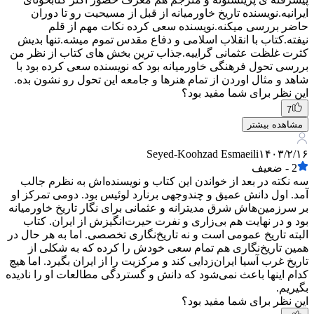
ایرانیه.نویسنده تاریخ خاورمیانه از قبل از مسیحیت رو تا دوران
حاضر بررسی میکنه.نویسنده سعی کرده نکات مهم از قلم
نیفته.کتاب با انقلاب اسلامی و دفاع مقدس تموم میشه.تنها بدیش
کثرت غلظت عثمانی گراییه.جذاب ترین بخش های کتاب از نظر من
بررسی تحول فرهنگی خاورمیانه بود که نویسنده سعی کرده بود با
شاهد و مثال اوردن از تمام هنرها و جامعه این تحول رو نشون بده.
این نظر برای شما مفید بود؟
7
مشاهده بیشتر
Seyed-Koohzad Esmaeili
۱۴۰۳/۲/۱۶
2
-
ضعیف
سه نکته در بعد از خواندن این کتاب و نویسنده‌اش به نظرم جالب
آمد. اول دانش عمیق و چندوجهی برنارد لوئیس بود. دومی تمرکز او
بر سرزمین‌هاش شرق مدیترانه و عثمانی برای نگار تاریخ خاورمیانه
بود و در نهایت هم بی‌زاری و نفرت حیرت‌انگیزش از ایران. کتاب
البته تاریخ عمومی است و نه تاریخ‌نگاری تخصصی. اما به هر حال در
همین تاریخ‌نگاری هم تمام سعی خودش را کرده که به شکلی از
تاریخ غرب آسیا ایران‌زدایی کند و مرکزیت را از ایران بگیرد. اما هیچ
کدام اینها باعث نمی‌شود که دانش و گستردگی مطالعات او را نادیده
بگیریم.
این نظر برای شما مفید بود؟