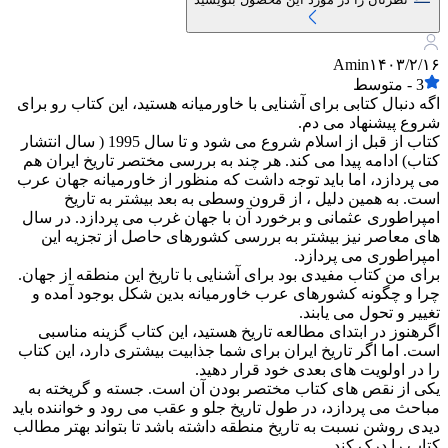
Amin
۱۴۰۳/۲/۱۶
3
-
متوسط
اگه دنبال کتابی برای آشنایی با خاورمیانه هستید، این کتاب رو برای
شروع پیشنهاد می دم.
کتاب از قبل از اسلام شروع می شود و تا سال 1995 ( سال انتشار
کتاب) ادامه پیدا می کند. هر چند به بررسی مختصر تاریخ ایران هم
می پردازد، اما باید توجه داشت که منظور از خاورمیانه جهان عرب
است. به همین دلیل ، از قرون وسطی به بعد بیشتر به تاریخ
امپراطوری عثمانی و برخورد آن با جهان غرب می پردازد. در سال
های معاصر نیز بیشتر به بررسی کشورهای حاصل از تجزیه این
امپراطوری می پردازد.
برای من کتاب مفیدی بود برای آشنایی با تاریخ این منطقه از جهان.
چرا و چگونه کشورهای عرب خاورمیانه بدین شکل بوجود آمده و
تغییر و تحول می یابند.
اگرهنوز در ابتدای مطالعه تاریخ هستید، این کتاب گزینه مناسبی
است. اما اگر تاریخ ایران برای شما جذابیت بیشتری دارد، این کتاب
را در اولویت های بعدی خود قرار دهید.
یکی از نقص های کتاب مختصر بودن آن است. جسته و گریخته به
مباحث می پردازد، در طول تاریخ جلو و عقب می رود و خواننده باید
دیدی روشن نسبت به تاریخ منطقه داشته باشد تا بتواند بهتر مطالب
کتاب را درک کند.