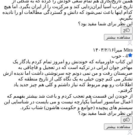
همین تاریخ‌نگاری هم تمام سعی خودش را کرده که به شکلی از
تاریخ غرب آسیا ایران‌زدایی کند و مرکزیت را از ایران بگیرد. اما هیچ
کدام اینها باعث نمی‌شود که دانش و گستردگی مطالعات او را نادیده
بگیریم.
این نظر برای شما مفید بود؟
2
مشاهده بیشتر
Mira میرا
۱۴۰۳/۲/۱۶
4
-
خوب
این کتاب خاورمیانه که خوندنش رو امروز تمام کردم یادگار یک
مهاجر جوان ایرانی در ترکیه است که در تعجیل و قاچاقی به
صربستان رفت و من نمی دونم چه سرنوشتی داشت اما ندیده ازش
تشکر می کنم چون خیلی به یک نگاه کلی از تاریخ منطقه که
اطلاعات رو بهم مربوط کنه نیاز داشتم و کلی هم چیز جدید یاد
گرفتم..
از خوندن این قسمت هم تعجب کردم و باعث شد بیشتر بفهمم که
اعمال سانسور اساساً یکپارچه نیست و می بایست در شناسایی این
سیستم های پیچیده (جوامع و حکومت هاشون) شتاب نکرد.
این نظر برای شما مفید بود؟
0
مشاهده بیشتر