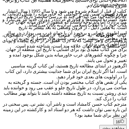
اگه دنبال کتابی برای آشنایی با خاورمیانه هستید، این کتاب رو برای
مسیحیت می‌پردازد.
شروع پیشنهاد می دم.
کتاب از قبل از اسلام شروع می شود و تا سال 1995 ( سال انتشار
برنارد لوییس
، ضمن شرح عواملی که خاورمیانه را شکل داده‌اند، به
کتاب) ادامه پیدا می کند. هر چند به بررسی مختصر تاریخ ایران هم
نفوذ گسترده اندیشه‌ها و فناوری غرب در دوران جدید نیز می‌نگرد و
می پردازد، اما باید توجه داشت که منظور از خاورمیانه جهان عرب
کتاب خود را با انقلاب اسلامی ایران به پایان می‌رساند.
است. به همین دلیل ، از قرون وسطی به بعد بیشتر به تاریخ
امپراطوری عثمانی و برخورد آن با جهان غرب می پردازد. در سال
کتاب
خاورمیانه
به عنوان منبعی ارزشمند برای دانشجویان،
های معاصر نیز بیشتر به بررسی کشورهای حاصل از تجزیه این
پژوهشگران و هر کسی که به درک عمیق تر از تاریخ پیچیده و پویای
امپراطوری می پردازد.
این منطقه ی مهم جهان علاقه مند است، شناخته شده است.
برای من کتاب مفیدی بود برای آشنایی با تاریخ این منطقه از جهان.
چرا و چگونه کشورهای عرب خاورمیانه بدین شکل بوجود آمده و
تغییر و تحول می یابند.
اگرهنوز در ابتدای مطالعه تاریخ هستید، این کتاب گزینه مناسبی
است. اما اگر تاریخ ایران برای شما جذابیت بیشتری دارد، این کتاب
را در اولویت های بعدی خود قرار دهید.
یکی از نقص های کتاب مختصر بودن آن است. جسته و گریخته به
مباحث می پردازد، در طول تاریخ جلو و عقب می رود و خواننده باید
دیدی روشن نسبت به تاریخ منطقه داشته باشد تا بتواند بهتر مطالب
کتاب را درک کند.
مترجم کتاب حسن کامشاد است و ناشر آن، نشر نی. پس سخنی در
این باره نمی توان داشت که هر دو استاد اند و کارکشته در این زمینه
این نظر برای شما مفید بود؟
16
مشاهده بیشتر