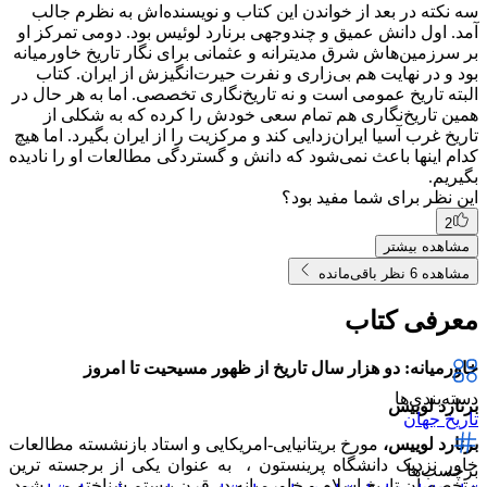
سه نکته در بعد از خواندن این کتاب و نویسنده‌اش به نظرم جالب
آمد. اول دانش عمیق و چندوجهی برنارد لوئیس بود. دومی تمرکز او
بر سرزمین‌هاش شرق مدیترانه و عثمانی برای نگار تاریخ خاورمیانه
بود و در نهایت هم بی‌زاری و نفرت حیرت‌انگیزش از ایران. کتاب
البته تاریخ عمومی است و نه تاریخ‌نگاری تخصصی. اما به هر حال در
همین تاریخ‌نگاری هم تمام سعی خودش را کرده که به شکلی از
تاریخ غرب آسیا ایران‌زدایی کند و مرکزیت را از ایران بگیرد. اما هیچ
کدام اینها باعث نمی‌شود که دانش و گستردگی مطالعات او را نادیده
بگیریم.
این نظر برای شما مفید بود؟
2
مشاهده بیشتر
مشاهده 6 نظر باقی‌مانده
معرفی کتاب
خاورمیانه: دو هزار سال تاریخ از ظهور مسیحیت تا امروز
دسته‌بندی‌ها
برنارد لوییس
تاریخ جهان
برنارد لوییس،
مورخ بریتانیایی-امریکایی و استاد بازنشسته مطالعات
خاور نزدیک دانشگاه پرینستون ، به عنوان یکی از برجسته ترین
برچسب‌ها
متخصصان تاریخ اسلام و خاورمیانه در قرن بیستم شناخته می شود.