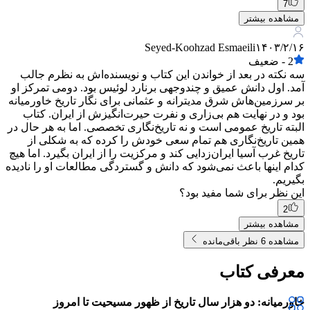
7
مشاهده بیشتر
Seyed-Koohzad Esmaeili
۱۴۰۳/۲/۱۶
2
-
ضعیف
سه نکته در بعد از خواندن این کتاب و نویسنده‌اش به نظرم جالب
آمد. اول دانش عمیق و چندوجهی برنارد لوئیس بود. دومی تمرکز او
بر سرزمین‌هاش شرق مدیترانه و عثمانی برای نگار تاریخ خاورمیانه
بود و در نهایت هم بی‌زاری و نفرت حیرت‌انگیزش از ایران. کتاب
البته تاریخ عمومی است و نه تاریخ‌نگاری تخصصی. اما به هر حال در
همین تاریخ‌نگاری هم تمام سعی خودش را کرده که به شکلی از
تاریخ غرب آسیا ایران‌زدایی کند و مرکزیت را از ایران بگیرد. اما هیچ
کدام اینها باعث نمی‌شود که دانش و گستردگی مطالعات او را نادیده
بگیریم.
این نظر برای شما مفید بود؟
2
مشاهده بیشتر
مشاهده 6 نظر باقی‌مانده
معرفی کتاب
خاورمیانه: دو هزار سال تاریخ از ظهور مسیحیت تا امروز