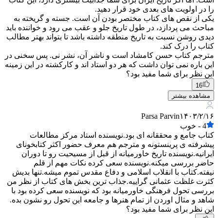
را در اولویت های بعدی خود قرار دهید.
یکی از نقص های کتاب مختصر بودن آن است. جسته و گریخته به
مباحث می پردازد، در طول تاریخ جلو و عقب می رود و خواننده باید
دیدی روشن نسبت به تاریخ منطقه داشته باشد تا بتواند بهتر مطالب
کتاب را درک کند.
مترجم کتاب حسن کامشاد است و ناشر آن، نشر نی. پس سخنی در
این باره نمی توان داشت که هر دو استاد اند و کارکشته در این زمینه
این نظر برای شما مفید بود؟
16
مشاهده بیشتر
Parsa Parvin
۱۴۰۳/۲/۱۶
4
-
خوب
کتاب جامع و محققانه ای بود.نویسنده استاد مرکز مطالعات
پیشرفته ی پرینستونه و مترجم هم معرف حضور اکثر کتابخونای
ایرانیه.نویسنده تاریخ خاورمیانه از قبل از مسیحیت رو تا دوران
حاضر بررسی میکنه.نویسنده سعی کرده نکات مهم از قلم
نیفته.کتاب با انقلاب اسلامی و دفاع مقدس تموم میشه.تنها بدیش
کثرت غلظت عثمانی گراییه.جذاب ترین بخش های کتاب از نظر من
بررسی تحول فرهنگی خاورمیانه بود که نویسنده سعی کرده بود با
شاهد و مثال اوردن از تمام هنرها و جامعه این تحول رو نشون بده.
این نظر برای شما مفید بود؟