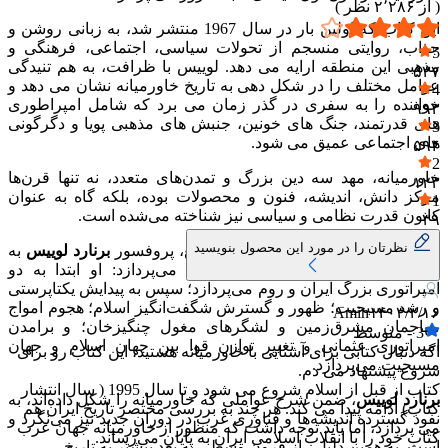
( از
۲٬۲۸۶
نظر )
این کتاب که اولین بار در سال 1967 منتشر شد، به زبانی روشن و
جذاب، روایتی منسجم از تحولات سیاسی، اجتماعی، فرهنگی و
5
مذهبی این منطقه ارایه می دهد. لوییس با ظرافت، به هم تنیدگی
۵۳۷
عوامل مختلف را در شکل دهی به تاریخ خاورمیانه نشان می دهد و
4
خواننده را به سفری در گذر زمان می برد که شامل امپراطوری
۹۹۳
های قدرتمند، جنگ های خونین، جنبش های مذهبی پویا و دگرگونی
3
های اجتماعی عمیق می شود.
۵۹۴
2
خاورمیانه، مهد سه دین بزرگ و تمدن‌های متعدد، نه تنها قرن‌ها
۱۲۳
مرکز دانش، اندیشه، فنون و محصولات بوده، بلکه گاه به عنوان
1
کانون قدرت نظامی و سیاسی نیز شناخته می‌شده است.
۳۹
نظرتان را در مورد این محصول بنویسید
در این کتاب فوق‌العاده خواندنی و جامع، پروفسور
برنارد لوییس
به
بررسی تحولات پی در پی خاورمیانه می‌پردازد: او ابتدا به دو
امپراتوری بزرگ ایران و روم می‌پردازد؛ سپس به پیدایش یکتاپرستی
و رشد مسیحیت؛ ظهور و گسترش شگفت‌انگیز اسلام؛ هجوم امواج
Amin
۱۴۰۳/۲/۱۶
مهاجمان مشرق‌زمین و لشگرهای مغول چنگیزخان؛ و برامدن
3
-
متوسط
امپراتوری عثمانی و تغییر توازن قوا بین جهان اسلام و جهان
اگه دنبال کتابی برای آشنایی با خاورمیانه هستید، این کتاب رو برای
مسیحیت می‌پردازد.
شروع پیشنهاد می دم.
کتاب از قبل از اسلام شروع می شود و تا سال 1995 ( سال انتشار
برنارد لوییس
، ضمن شرح عواملی که خاورمیانه را شکل داده‌اند، به
کتاب) ادامه پیدا می کند. هر چند به بررسی مختصر تاریخ ایران هم
نفوذ گسترده اندیشه‌ها و فناوری غرب در دوران جدید نیز می‌نگرد و
می پردازد، اما باید توجه داشت که منظور از خاورمیانه جهان عرب
کتاب خود را با انقلاب اسلامی ایران به پایان می‌رساند.
است. به همین دلیل ، از قرون وسطی به بعد بیشتر به تاریخ