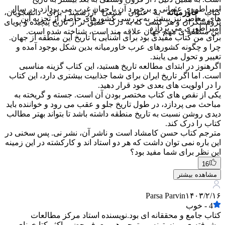
امپراطوری عثمانی و برخورد آن با جهان غرب می پردازد. در سال
کتاب
خاورمیانه
به عنوان منبعی ارزشمند برای دانشجویان،
های معاصر نیز بیشتر به بررسی کشورهای حاصل از تجزیه این
پژوهشگران و هر کسی که به درک عمیق تر از تاریخ پیچیده و پویای
امپراطوری می پردازد.
این منطقه ی مهم جهان علاقه مند است، شناخته شده است.
برای من کتاب مفیدی بود برای آشنایی با تاریخ این منطقه از جهان.
چرا و چگونه کشورهای عرب خاورمیانه بدین شکل بوجود آمده و
تغییر و تحول می یابند.
اگرهنوز در ابتدای مطالعه تاریخ هستید، این کتاب گزینه مناسبی
است. اما اگر تاریخ ایران برای شما جذابیت بیشتری دارد، این کتاب
را در اولویت های بعدی خود قرار دهید.
یکی از نقص های کتاب مختصر بودن آن است. جسته و گریخته به
مباحث می پردازد، در طول تاریخ جلو و عقب می رود و خواننده باید
دیدی روشن نسبت به تاریخ منطقه داشته باشد تا بتواند بهتر مطالب
کتاب را درک کند.
مترجم کتاب حسن کامشاد است و ناشر آن، نشر نی. پس سخنی در
این باره نمی توان داشت که هر دو استاد اند و کارکشته در این زمینه
این نظر برای شما مفید بود؟
16
مشاهده بیشتر
Parsa Parvin
۱۴۰۳/۲/۱۶
4
-
خوب
کتاب جامع و محققانه ای بود.نویسنده استاد مرکز مطالعات
پیشرفته ی پرینستونه و مترجم هم معرف حضور اکثر کتابخونای