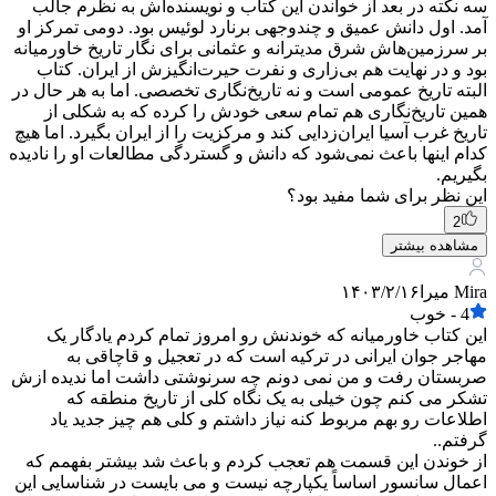
سه نکته در بعد از خواندن این کتاب و نویسنده‌اش به نظرم جالب
آمد. اول دانش عمیق و چندوجهی برنارد لوئیس بود. دومی تمرکز او
بر سرزمین‌هاش شرق مدیترانه و عثمانی برای نگار تاریخ خاورمیانه
بود و در نهایت هم بی‌زاری و نفرت حیرت‌انگیزش از ایران. کتاب
البته تاریخ عمومی است و نه تاریخ‌نگاری تخصصی. اما به هر حال در
همین تاریخ‌نگاری هم تمام سعی خودش را کرده که به شکلی از
تاریخ غرب آسیا ایران‌زدایی کند و مرکزیت را از ایران بگیرد. اما هیچ
کدام اینها باعث نمی‌شود که دانش و گستردگی مطالعات او را نادیده
بگیریم.
این نظر برای شما مفید بود؟
2
مشاهده بیشتر
Mira میرا
۱۴۰۳/۲/۱۶
4
-
خوب
این کتاب خاورمیانه که خوندنش رو امروز تمام کردم یادگار یک
مهاجر جوان ایرانی در ترکیه است که در تعجیل و قاچاقی به
صربستان رفت و من نمی دونم چه سرنوشتی داشت اما ندیده ازش
تشکر می کنم چون خیلی به یک نگاه کلی از تاریخ منطقه که
اطلاعات رو بهم مربوط کنه نیاز داشتم و کلی هم چیز جدید یاد
گرفتم..
از خوندن این قسمت هم تعجب کردم و باعث شد بیشتر بفهمم که
اعمال سانسور اساساً یکپارچه نیست و می بایست در شناسایی این