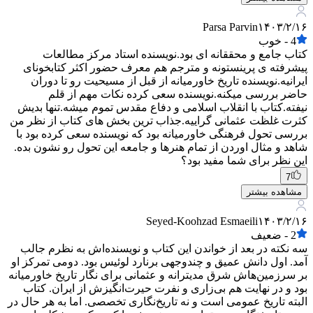
Parsa Parvin
۱۴۰۳/۲/۱۶
4
-
خوب
کتاب جامع و محققانه ای بود.نویسنده استاد مرکز مطالعات
پیشرفته ی پرینستونه و مترجم هم معرف حضور اکثر کتابخونای
ایرانیه.نویسنده تاریخ خاورمیانه از قبل از مسیحیت رو تا دوران
حاضر بررسی میکنه.نویسنده سعی کرده نکات مهم از قلم
نیفته.کتاب با انقلاب اسلامی و دفاع مقدس تموم میشه.تنها بدیش
کثرت غلظت عثمانی گراییه.جذاب ترین بخش های کتاب از نظر من
بررسی تحول فرهنگی خاورمیانه بود که نویسنده سعی کرده بود با
شاهد و مثال اوردن از تمام هنرها و جامعه این تحول رو نشون بده.
این نظر برای شما مفید بود؟
7
مشاهده بیشتر
Seyed-Koohzad Esmaeili
۱۴۰۳/۲/۱۶
2
-
ضعیف
سه نکته در بعد از خواندن این کتاب و نویسنده‌اش به نظرم جالب
آمد. اول دانش عمیق و چندوجهی برنارد لوئیس بود. دومی تمرکز او
بر سرزمین‌هاش شرق مدیترانه و عثمانی برای نگار تاریخ خاورمیانه
بود و در نهایت هم بی‌زاری و نفرت حیرت‌انگیزش از ایران. کتاب
البته تاریخ عمومی است و نه تاریخ‌نگاری تخصصی. اما به هر حال در