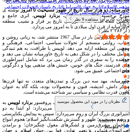
#
تاریخ
#
تاریخ ایران
#
تاریخ خاورمیانه
#
تاریخ سیاسی خاورمیانه
#
تاریخ
مذهبی
#
اسلام
#
تاریخ جهان
#
اسراییل
#
تاریخ باستان
#
تحولات اجتماعی
خاورمیانه: دو هزار سال تاریخ از ظهور مسیحیت تا امروز
نوشته ی
خاورمیانه
#
تحولات سیاسی خاورمیانه
مورخ برجسته انگلیسی-امریکایی،
برنارد لوییس
، اثری جامع و
نظرات کاربران
مشاهده
9
نظر
تحسین شده است که به بررسی تاریخ پر فراز و نشیب منطقه
3.8
5 /
خاورمیانه از قرن اول میلادی تا به امروز می پردازد.
( از
۲٬۲۸۶
نظر )
این کتاب که اولین بار در سال 1967 منتشر شد، به زبانی روشن و
جذاب، روایتی منسجم از تحولات سیاسی، اجتماعی، فرهنگی و
5
مذهبی این منطقه ارایه می دهد. لوییس با ظرافت، به هم تنیدگی
۵۳۷
عوامل مختلف را در شکل دهی به تاریخ خاورمیانه نشان می دهد و
4
خواننده را به سفری در گذر زمان می برد که شامل امپراطوری
۹۹۳
های قدرتمند، جنگ های خونین، جنبش های مذهبی پویا و دگرگونی
3
های اجتماعی عمیق می شود.
۵۹۴
2
خاورمیانه، مهد سه دین بزرگ و تمدن‌های متعدد، نه تنها قرن‌ها
۱۲۳
مرکز دانش، اندیشه، فنون و محصولات بوده، بلکه گاه به عنوان
1
کانون قدرت نظامی و سیاسی نیز شناخته می‌شده است.
۳۹
نظرتان را در مورد این محصول بنویسید
در این کتاب فوق‌العاده خواندنی و جامع، پروفسور
برنارد لوییس
به
بررسی تحولات پی در پی خاورمیانه می‌پردازد: او ابتدا به دو
امپراتوری بزرگ ایران و روم می‌پردازد؛ سپس به پیدایش یکتاپرستی
و رشد مسیحیت؛ ظهور و گسترش شگفت‌انگیز اسلام؛ هجوم امواج
Amin
۱۴۰۳/۲/۱۶
مهاجمان مشرق‌زمین و لشگرهای مغول چنگیزخان؛ و برامدن
3
-
متوسط
امپراتوری عثمانی و تغییر توازن قوا بین جهان اسلام و جهان