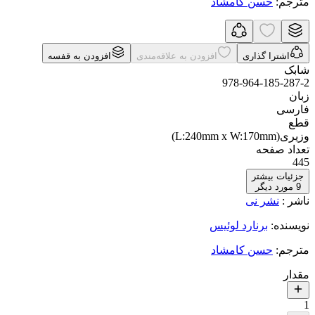
مترجم
:
حسن کامشاد
اشترا گذاری
افزودن به علاقه‌مندی
افزودن به قفسه
شابک
978-964-185-287-2
زبان
فارسی
قطع
وزیری(L:240mm x W:170mm)
تعداد صفحه
445
جزئیات بیشتر
9
مورد دیگر
ناشر
:
نشر نی
نویسنده
:
برنارد لوئیس
مترجم
:
حسن کامشاد
مقدار
1