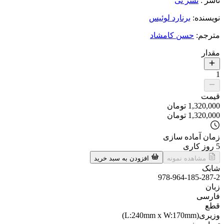
ناشر
:
نشر نی
نویسنده
:
برنارد لوئیس
مترجم
:
حسن کامشاد
مقدار
1
قیمت
1,320,000
تومان
1,320,000
تومان
زمان آماده سازی
5
روز کاری
مشاهده نمونه
افزودن به سبد خرید
شابک
978-964-185-287-2
زبان
فارسی
قطع
وزیری(L:240mm x W:170mm)