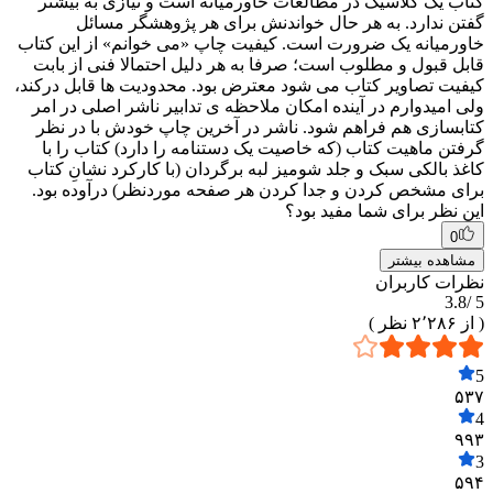
کتاب یک کلاسیک در مطالعات خاورمیانه است و نیازی به بیشتر
گفتن ندارد. به هر حال خواندنش برای هر پژوهشگر مسائل
خاورمیانه یک ضرورت است. کیفیت چاپ «می خوانم» از این کتاب
قابل قبول و مطلوب است؛ صرفا به هر دلیل احتمالا فنی از بابت
کیفیت تصاویر کتاب می شود معترض بود. محدودیت ها قابل درکند،
ولی امیدوارم در آینده امکان ملاحظه ی تدابیر ناشر اصلی در امر
کتابسازی هم فراهم شود. ناشر در آخرین چاپ خودش با در نظر
گرفتن ماهیت کتاب (که خاصیت یک دستنامه را دارد) کتاب را با
کاغذ بالکی سبک و جلد شومیز لبه برگردان (با کارکرد نشانِ کتاب
برای مشخص کردن و جدا کردن هر صفحه موردنظر) درآوده بود.
این نظر برای شما مفید بود؟
0
مشاهده بیشتر
نظرات کاربران
3.8
5 /
( از
۲٬۲۸۶
نظر )
5
۵۳۷
4
۹۹۳
3
۵۹۴