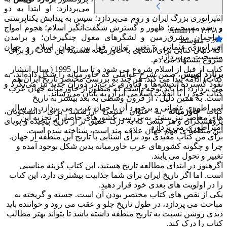
بررسی تحولات پی در پی خاورمیانه می‌پردازد: او ابتدا به دو
امپراتوری بزرگ ایران و روم می‌پردازد؛ سپس به پیدایش یکتاپرستی
و رشد مسیحیت؛ ظهور و گسترش شگفت‌انگیز اسلام؛ هجوم امواج
Amin
۱۴۰۳/۲/۱۶
مهاجمان مشرق‌زمین و لشگرهای مغول چنگیزخان؛ و برامدن
3
-
متوسط
امپراتوری عثمانی و تغییر توازن قوا بین جهان اسلام و جهان
اگه دنبال کتابی برای آشنایی با خاورمیانه هستید، این کتاب رو برای
مسیحیت می‌پردازد.
شروع پیشنهاد می دم.
کتاب از قبل از اسلام شروع می شود و تا سال 1995 ( سال انتشار
برنارد لوییس
، ضمن شرح عواملی که خاورمیانه را شکل داده‌اند، به
کتاب) ادامه پیدا می کند. هر چند به بررسی مختصر تاریخ ایران هم
نفوذ گسترده اندیشه‌ها و فناوری غرب در دوران جدید نیز می‌نگرد و
می پردازد، اما باید توجه داشت که منظور از خاورمیانه جهان عرب
کتاب خود را با انقلاب اسلامی ایران به پایان می‌رساند.
است. به همین دلیل ، از قرون وسطی به بعد بیشتر به تاریخ
امپراطوری عثمانی و برخورد آن با جهان غرب می پردازد. در سال
کتاب
خاورمیانه
به عنوان منبعی ارزشمند برای دانشجویان،
های معاصر نیز بیشتر به بررسی کشورهای حاصل از تجزیه این
پژوهشگران و هر کسی که به درک عمیق تر از تاریخ پیچیده و پویای
امپراطوری می پردازد.
این منطقه ی مهم جهان علاقه مند است، شناخته شده است.
برای من کتاب مفیدی بود برای آشنایی با تاریخ این منطقه از جهان.
چرا و چگونه کشورهای عرب خاورمیانه بدین شکل بوجود آمده و
تغییر و تحول می یابند.
اگرهنوز در ابتدای مطالعه تاریخ هستید، این کتاب گزینه مناسبی
است. اما اگر تاریخ ایران برای شما جذابیت بیشتری دارد، این کتاب
را در اولویت های بعدی خود قرار دهید.
یکی از نقص های کتاب مختصر بودن آن است. جسته و گریخته به
مباحث می پردازد، در طول تاریخ جلو و عقب می رود و خواننده باید
دیدی روشن نسبت به تاریخ منطقه داشته باشد تا بتواند بهتر مطالب
کتاب را درک کند.