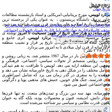
دسته‌بندی‌ها
برنارد لوییس
تاریخ جهان
برنارد لوییس،
مورخ بریتانیایی-امریکایی و استاد بازنشسته مطالعات
خاور نزدیک دانشگاه پرینستون ، به عنوان یکی از برجسته ترین
برچسب‌ها
متخصصان تاریخ اسلام و خاورمیانه در قرن بیستم شناخته می شود.
#
تاریخ
#
تاریخ ایران
#
تاریخ خاورمیانه
#
تاریخ سیاسی خاورمیانه
#
تاریخ
مذهبی
#
اسلام
#
تاریخ جهان
#
اسراییل
#
تاریخ باستان
#
تحولات اجتماعی
خاورمیانه: دو هزار سال تاریخ از ظهور مسیحیت تا امروز
نوشته ی
خاورمیانه
#
تحولات سیاسی خاورمیانه
مورخ برجسته انگلیسی-امریکایی،
برنارد لوییس
، اثری جامع و
نظرات کاربران
مشاهده
9
نظر
تحسین شده است که به بررسی تاریخ پر فراز و نشیب منطقه
3.8
5 /
خاورمیانه از قرن اول میلادی تا به امروز می پردازد.
( از
۲٬۲۸۶
نظر )
این کتاب که اولین بار در سال 1967 منتشر شد، به زبانی روشن و
جذاب، روایتی منسجم از تحولات سیاسی، اجتماعی، فرهنگی و
5
مذهبی این منطقه ارایه می دهد. لوییس با ظرافت، به هم تنیدگی
۵۳۷
عوامل مختلف را در شکل دهی به تاریخ خاورمیانه نشان می دهد و
4
خواننده را به سفری در گذر زمان می برد که شامل امپراطوری
۹۹۳
های قدرتمند، جنگ های خونین، جنبش های مذهبی پویا و دگرگونی
3
های اجتماعی عمیق می شود.
۵۹۴
2
خاورمیانه، مهد سه دین بزرگ و تمدن‌های متعدد، نه تنها قرن‌ها
۱۲۳
مرکز دانش، اندیشه، فنون و محصولات بوده، بلکه گاه به عنوان
1
کانون قدرت نظامی و سیاسی نیز شناخته می‌شده است.
۳۹
نظرتان را در مورد این محصول بنویسید
در این کتاب فوق‌العاده خواندنی و جامع، پروفسور
برنارد لوییس
به