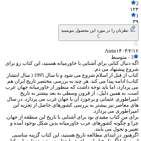
2
۱۲۳
1
۳۹
نظرتان را در مورد این محصول بنویسید
Amin
۱۴۰۳/۲/۱۶
3
-
متوسط
اگه دنبال کتابی برای آشنایی با خاورمیانه هستید، این کتاب رو برای
شروع پیشنهاد می دم.
کتاب از قبل از اسلام شروع می شود و تا سال 1995 ( سال انتشار
کتاب) ادامه پیدا می کند. هر چند به بررسی مختصر تاریخ ایران هم
می پردازد، اما باید توجه داشت که منظور از خاورمیانه جهان عرب
است. به همین دلیل ، از قرون وسطی به بعد بیشتر به تاریخ
امپراطوری عثمانی و برخورد آن با جهان غرب می پردازد. در سال
های معاصر نیز بیشتر به بررسی کشورهای حاصل از تجزیه این
امپراطوری می پردازد.
برای من کتاب مفیدی بود برای آشنایی با تاریخ این منطقه از جهان.
چرا و چگونه کشورهای عرب خاورمیانه بدین شکل بوجود آمده و
تغییر و تحول می یابند.
اگرهنوز در ابتدای مطالعه تاریخ هستید، این کتاب گزینه مناسبی
است. اما اگر تاریخ ایران برای شما جذابیت بیشتری دارد، این کتاب