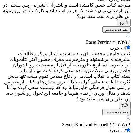
مترجم کتاب حسن کامشاد است و ناشر آن، نشر نی. پس سخنی در
این باره نمی توان داشت که هر دو استاد اند و کارکشته در این زمینه
این نظر برای شما مفید بود؟
16
مشاهده بیشتر
Parsa Parvin
۱۴۰۳/۲/۱۶
4
-
خوب
کتاب جامع و محققانه ای بود.نویسنده استاد مرکز مطالعات
پیشرفته ی پرینستونه و مترجم هم معرف حضور اکثر کتابخونای
ایرانیه.نویسنده تاریخ خاورمیانه از قبل از مسیحیت رو تا دوران
حاضر بررسی میکنه.نویسنده سعی کرده نکات مهم از قلم
نیفته.کتاب با انقلاب اسلامی و دفاع مقدس تموم میشه.تنها بدیش
کثرت غلظت عثمانی گراییه.جذاب ترین بخش های کتاب از نظر من
بررسی تحول فرهنگی خاورمیانه بود که نویسنده سعی کرده بود با
شاهد و مثال اوردن از تمام هنرها و جامعه این تحول رو نشون بده.
این نظر برای شما مفید بود؟
7
مشاهده بیشتر
Seyed-Koohzad Esmaeili
۱۴۰۳/۲/۱۶
2
-
ضعیف