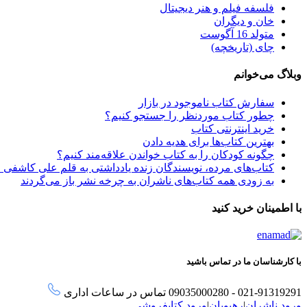
فلسفه فیلم و هنر دیجیتال
خان و دیگران
متولد 16 آگوست
چای (تاریخچه)
وبلاگ می‌خوانم
سفارش کتاب ناموجود در بازار
چطور کتاب موردنظر را جستجو کنیم؟
خرید اینترنتی کتاب
بهترین کتاب‌ها برای هدیه دادن
چگونه کودکان را به کتاب خواندن علاقه‌مند کنیم؟
کتاب‌های مرده، نویسندگان زنده یادداشتی به قلم علی کاشفی 
به زودی همه کتاب‌های ناشران به چرخه نشر باز می‌گردند
با اطمینان خرید کنید
با کارشناسان ما در تماس باشید
021-91319291 - 09035000280 تماس در ساعات اداری
ورود ناشران
|
رهپویان
|
ورود کتابفروشی