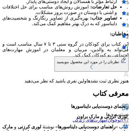
ارتباط مؤثر با همسالان و ایجاد دوستی‌های پایدار.
5
حل تعارضات:
اموزش روش‌های مناسب برای حل اختلافات
۰
و اشتی با دوستان در صورت بروز مشکلات.
4
تصاویر جذاب:
بهره‌گیری از تصاویر رنگارنگ و شخصیت‌های
۰
دایناسور که به درک بهتر مفاهیم کمک می‌کند.
3
۰
مخاطبان:
2
۰
این کتاب برای کودکان در گروه سنی ۳ تا ۷ سال مناسب است و
1
می‌تواند به والدین، مربیان و معلمان در اموزش مهارت‌های
۰
اجتماعی به کودکان کمک کند.
نظرتان را در مورد این محصول بنویسید
هنوز نظری ثبت نشده
اولین نفری باشید که نظر می‌دهید
معرفی کتاب
راهنمای دوست‌یابی دایناسورها
دسته‌بندی‌ها
لوری کرزنی و مارک براون
7+ (نوخوان)
مهارت‌های زندگی
کتاب «
راهنمای دوست‌یابی دایناسورها
» نوشتهٔ
لوری کرزنی
و
مارک