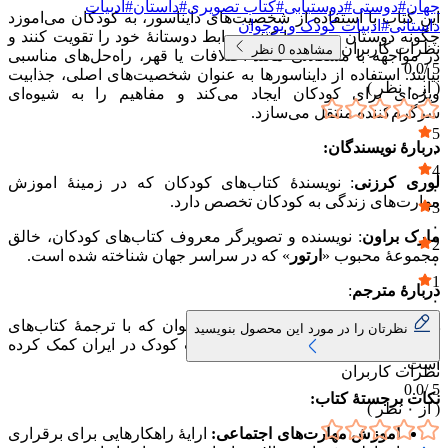
جهان
#
دوستی
#
دوستیابی
#
کتاب تصویری
#
داستان
#
ادبیات
این کتاب با استفاده از شخصیت‌های دایناسور، به کودکان می‌اموزد
داستانی
#
ادبیات کودک و نوجوان
چگونه دوستان جدید پیدا کنند، روابط دوستانهٔ خود را تقویت کنند و
نظرات کاربران
مشاهده
0
نظر
در مواجهه با مشکلاتی مانند اختلافات یا قهر، راه‌حل‌های مناسبی
0.0
5 /
بیابند. استفاده از دایناسورها به عنوان شخصیت‌های اصلی، جذابیت
( از
۰
نظر )
ویژه‌ای برای کودکان ایجاد می‌کند و مفاهیم را به شیوه‌ای
سرگرم‌کننده منتقل می‌سازد.
5
دربارهٔ نویسندگان:
۰
4
لوری کرزنی
: نویسندهٔ کتاب‌های کودکان که در زمینهٔ اموزش
۰
مهارت‌های زندگی به کودکان تخصص دارد.
3
۰
مارک براون
: نویسنده و تصویرگر معروف کتاب‌های کودکان، خالق
2
مجموعهٔ محبوب «
ارتور
» که در سراسر جهان شناخته شده است.
۰
1
دربارهٔ مترجم
:
۰
هایده کروبی
، مترجم اثار کودک و نوجوان که با ترجمهٔ کتاب‌های
نظرتان را در مورد این محصول بنویسید
اموزشی و داستانی، به گسترش ادبیات کودک در ایران کمک کرده
است.
نظرات کاربران
0.0
5 /
نکات برجستهٔ کتاب:
( از
۰
نظر )
اموزش مهارت‌های اجتماعی:
ارایهٔ راهکارهایی برای برقراری