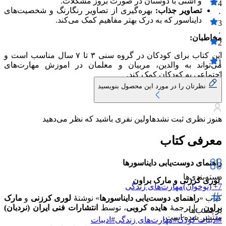
و اشتی با دوستان در صورت بروز مشکلات.
4
تصاویر جذاب:
بهره‌گیری از تصاویر رنگارنگ و شخصیت‌های
۰
دایناسور که به درک بهتر مفاهیم کمک می‌کند.
3
۰
مخاطبان:
2
۰
این کتاب برای کودکان در گروه سنی ۳ تا ۷ سال مناسب است و
1
می‌تواند به والدین، مربیان و معلمان در اموزش مهارت‌های
۰
اجتماعی به کودکان کمک کند.
نظرتان را در مورد این محصول بنویسید
هنوز نظری ثبت نشده
اولین نفری باشید که نظر می‌دهید
معرفی کتاب
راهنمای دوست‌یابی دایناسورها
دسته‌بندی‌ها
لوری کرزنی و مارک براون
7+ (نوخوان)
مهارت‌های زندگی
کتاب «
راهنمای دوست‌یابی دایناسورها
» نوشتهٔ
لوری کرزنی
و
مارک
براون
، با ترجمهٔ
هایده کروبی
، توسط
انتشارات فنی ایران (نردبان)
برچسب‌ها
منتشر شده است.
#
ادبیات کودک
#
مهارت‌های زندگی
#
ادبیات