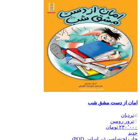
امان از دست مشق شب
نردبان
ترور رومین
۲۳۰٬۰۰۰
تومان
جدید
چاپ اختصاصی (بر اساس POD)