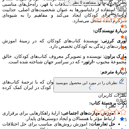
نظرات کاربران
مشاهده
0
نظر
در مواجهه با مشکلاتی مانند اختلافات یا قهر، راه‌حل‌های مناسبی
0.0
5 /
بیابند. استفاده از دایناسورها به عنوان شخصیت‌های اصلی، جذابیت
( از
۰
نظر )
ویژه‌ای برای کودکان ایجاد می‌کند و مفاهیم را به شیوه‌ای
سرگرم‌کننده منتقل می‌سازد.
5
دربارهٔ نویسندگان:
۰
4
لوری کرزنی
: نویسندهٔ کتاب‌های کودکان که در زمینهٔ اموزش
۰
مهارت‌های زندگی به کودکان تخصص دارد.
3
۰
مارک براون
: نویسنده و تصویرگر معروف کتاب‌های کودکان، خالق
2
مجموعهٔ محبوب «
ارتور
» که در سراسر جهان شناخته شده است.
۰
1
دربارهٔ مترجم
:
۰
هایده کروبی
، مترجم اثار کودک و نوجوان که با ترجمهٔ کتاب‌های
نظرتان را در مورد این محصول بنویسید
اموزشی و داستانی، به گسترش ادبیات کودک در ایران کمک کرده
است.
نظرات کاربران
0.0
5 /
نکات برجستهٔ کتاب:
( از
۰
نظر )
اموزش مهارت‌های اجتماعی:
ارایهٔ راهکارهایی برای برقراری
ارتباط مؤثر با همسالان و ایجاد دوستی‌های پایدار.
5
حل تعارضات:
اموزش روش‌های مناسب برای حل اختلافات
۰