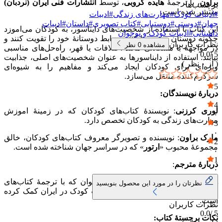
براون
، با ترجمهٔ
هایده کروبی
، توسط
انتشارات فنی ایران (نردبان)
برچسب‌ها
منتشر شده است.
#
ادبیات کودک
#
مهارت‌های زندگی
#
ادبیات
جهان
#
دوستی
#
دوستیابی
#
کتاب تصویری
#
داستان
#
ادبیات
این کتاب با استفاده از شخصیت‌های دایناسور، به کودکان می‌اموزد
داستانی
#
ادبیات کودک و نوجوان
چگونه دوستان جدید پیدا کنند، روابط دوستانهٔ خود را تقویت کنند و
نظرات کاربران
مشاهده
0
نظر
در مواجهه با مشکلاتی مانند اختلافات یا قهر، راه‌حل‌های مناسبی
0.0
5 /
بیابند. استفاده از دایناسورها به عنوان شخصیت‌های اصلی، جذابیت
( از
۰
نظر )
ویژه‌ای برای کودکان ایجاد می‌کند و مفاهیم را به شیوه‌ای
سرگرم‌کننده منتقل می‌سازد.
5
دربارهٔ نویسندگان:
۰
4
لوری کرزنی
: نویسندهٔ کتاب‌های کودکان که در زمینهٔ اموزش
۰
مهارت‌های زندگی به کودکان تخصص دارد.
3
۰
مارک براون
: نویسنده و تصویرگر معروف کتاب‌های کودکان، خالق
2
مجموعهٔ محبوب «
ارتور
» که در سراسر جهان شناخته شده است.
۰
1
دربارهٔ مترجم
:
۰
هایده کروبی
، مترجم اثار کودک و نوجوان که با ترجمهٔ کتاب‌های
نظرتان را در مورد این محصول بنویسید
اموزشی و داستانی، به گسترش ادبیات کودک در ایران کمک کرده
است.
نظرات کاربران
0.0
5 /
نکات برجستهٔ کتاب: