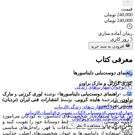
قیمت
240,000
تومان
240,000
تومان
زمان آماده سازی
5
روز کاری
افزودن به سبد خرید
معرفی کتاب
راهنمای دوست‌یابی دایناسورها
دسته‌بندی‌ها
لوری کرزنی و مارک براون
7+ (نوخوان)
مهارت‌های زندگی
کتاب «
راهنمای دوست‌یابی دایناسورها
» نوشتهٔ
لوری کرزنی
و
مارک
براون
، با ترجمهٔ
هایده کروبی
، توسط
انتشارات فنی ایران (نردبان)
برچسب‌ها
منتشر شده است.
#
ادبیات کودک
#
مهارت‌های زندگی
#
ادبیات
جهان
#
دوستی
#
دوستیابی
#
کتاب تصویری
#
داستان
#
ادبیات
این کتاب با استفاده از شخصیت‌های دایناسور، به کودکان می‌اموزد
داستانی
#
ادبیات کودک و نوجوان
چگونه دوستان جدید پیدا کنند، روابط دوستانهٔ خود را تقویت کنند و
نظرات کاربران
مشاهده
0
نظر
در مواجهه با مشکلاتی مانند اختلافات یا قهر، راه‌حل‌های مناسبی
0.0
5 /
بیابند. استفاده از دایناسورها به عنوان شخصیت‌های اصلی، جذابیت