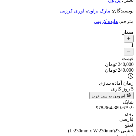
ناشر
:
نردبان
نویسندگان
:
مارک براون
،
لوری کرزنی
مترجم
:
هایده کروبی
مقدار
1
قیمت
240,000
تومان
240,000
تومان
زمان آماده سازی
5
روز کاری
افزودن به سبد خرید
شابک
978-964-389-679-9
زبان
فارسی
قطع
خشتی 23(L:230mm x W:230mm)