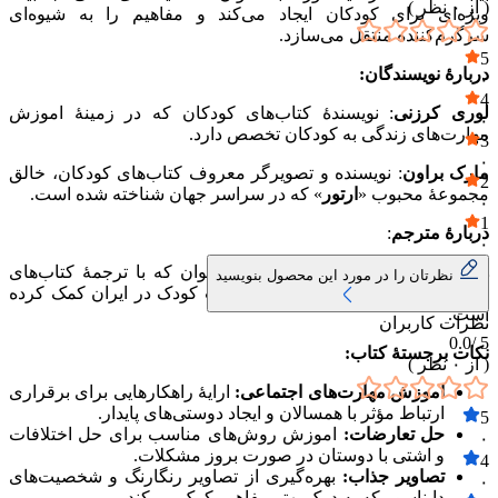
( از
۰
نظر )
ویژه‌ای برای کودکان ایجاد می‌کند و مفاهیم را به شیوه‌ای
سرگرم‌کننده منتقل می‌سازد.
5
دربارهٔ نویسندگان:
۰
4
لوری کرزنی
: نویسندهٔ کتاب‌های کودکان که در زمینهٔ اموزش
۰
مهارت‌های زندگی به کودکان تخصص دارد.
3
۰
مارک براون
: نویسنده و تصویرگر معروف کتاب‌های کودکان، خالق
2
مجموعهٔ محبوب «
ارتور
» که در سراسر جهان شناخته شده است.
۰
1
دربارهٔ مترجم
:
۰
هایده کروبی
، مترجم اثار کودک و نوجوان که با ترجمهٔ کتاب‌های
نظرتان را در مورد این محصول بنویسید
اموزشی و داستانی، به گسترش ادبیات کودک در ایران کمک کرده
است.
نظرات کاربران
0.0
5 /
نکات برجستهٔ کتاب:
( از
۰
نظر )
اموزش مهارت‌های اجتماعی:
ارایهٔ راهکارهایی برای برقراری
ارتباط مؤثر با همسالان و ایجاد دوستی‌های پایدار.
5
حل تعارضات:
اموزش روش‌های مناسب برای حل اختلافات
۰
و اشتی با دوستان در صورت بروز مشکلات.
4
تصاویر جذاب:
بهره‌گیری از تصاویر رنگارنگ و شخصیت‌های
۰
دایناسور که به درک بهتر مفاهیم کمک می‌کند.