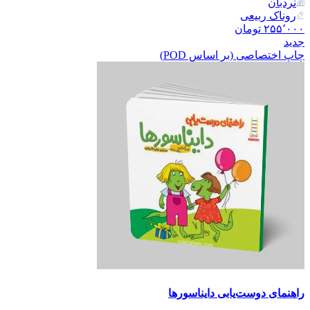
نردبان
روناک ربیعی
۲۵۵٬۰۰۰
تومان
جدید
چاپ اختصاصی (بر اساس POD)
راهنمای دوست‌یابی دایناسورها