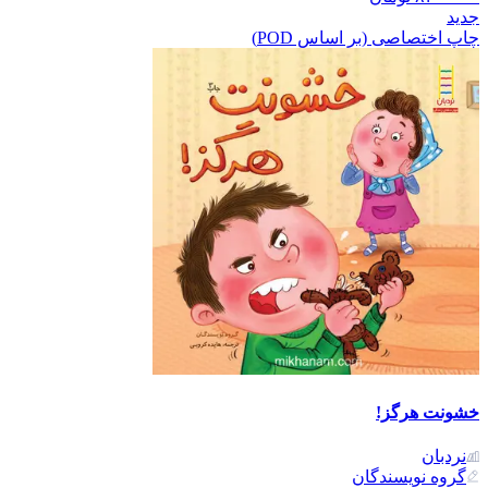
جدید
چاپ اختصاصی (بر اساس POD)
خشونت هرگز!
نردبان
گروه نویسندگان