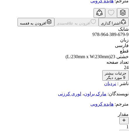
مترجم
:
هایده کروبی
اشترا گذاری
افزودن به علاقه‌مندی
افزودن به قفسه
شابک
978-964-389-679-9
زبان
فارسی
قطع
خشتی 23(L:230mm x W:230mm)
تعداد صفحه
24
جزئیات بیشتر
9
مورد دیگر
ناشر
:
نردبان
نویسندگان
:
مارک براون
،
لوری کرزنی
مترجم
:
هایده کروبی
مقدار
1