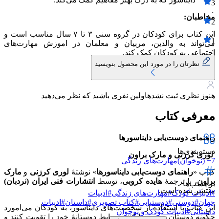
3
۰
مخاطبان:
2
۰
این کتاب برای کودکان در گروه سنی ۳ تا ۷ سال مناسب است و
1
می‌تواند به والدین، مربیان و معلمان در اموزش مهارت‌های
۰
اجتماعی به کودکان کمک کند.
نظرتان را در مورد این محصول بنویسید
هنوز نظری ثبت نشده
اولین نفری باشید که نظر می‌دهید
معرفی کتاب
راهنمای دوست‌یابی دایناسورها
دسته‌بندی‌ها
لوری کرزنی و مارک براون
7+ (نوخوان)
مهارت‌های زندگی
کتاب «
راهنمای دوست‌یابی دایناسورها
» نوشتهٔ
لوری کرزنی
و
مارک
براون
، با ترجمهٔ
هایده کروبی
، توسط
انتشارات فنی ایران (نردبان)
برچسب‌ها
منتشر شده است.
#
ادبیات کودک
#
مهارت‌های زندگی
#
ادبیات
جهان
#
دوستی
#
دوستیابی
#
کتاب تصویری
#
داستان
#
ادبیات
این کتاب با استفاده از شخصیت‌های دایناسور، به کودکان می‌اموزد
داستانی
#
ادبیات کودک و نوجوان
چگونه دوستان جدید پیدا کنند، روابط دوستانهٔ خود را تقویت کنند و