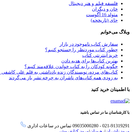
فلسفه فیلم و هنر دیجیتال
خان و دیگران
متولد 16 آگوست
چای (تاریخچه)
وبلاگ می‌خوانم
سفارش کتاب ناموجود در بازار
چطور کتاب موردنظر را جستجو کنیم؟
خرید اینترنتی کتاب
بهترین کتاب‌ها برای هدیه دادن
چگونه کودکان را به کتاب خواندن علاقه‌مند کنیم؟
کتاب‌های مرده، نویسندگان زنده یادداشتی به قلم علی کاشفی 
به زودی همه کتاب‌های ناشران به چرخه نشر باز می‌گردند
با اطمینان خرید کنید
با کارشناسان ما در تماس باشید
021-91319291 - 09035000280 تماس در ساعات اداری
ورود ناشران
|
رهپویان
|
ورود کتابفروشی