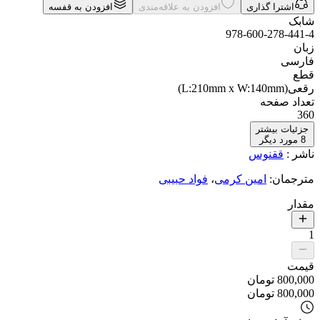
اشترا گذاری
افزودن به علاقه‌مندی
افزودن به قفسه
شابک
978-600-278-441-4
زبان
فارسی
قطع
رقعی(L:210mm x W:140mm)
تعداد صفحه
360
جزئیات بیشتر
8
مورد دیگر
ناشر
:
ققنوس
مترجمان
:
امین کرمی
،
فواد حبیبی
مقدار
1
قیمت
800,000
تومان
800,000
تومان