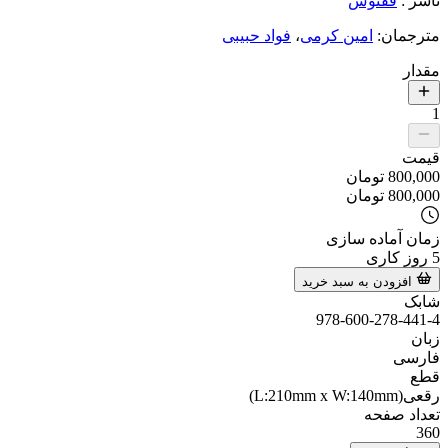
ناشر
:
ققنوس
مترجمان
:
امین کرمی
،
فواد حبیبی
مقدار
1
قیمت
800,000
تومان
800,000
تومان
زمان آماده سازی
5
روز کاری
افزودن به سبد خرید
شابک
978-600-278-441-4
زبان
فارسی
قطع
رقعی(L:210mm x W:140mm)
تعداد صفحه
360