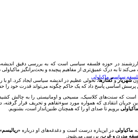
 ارزشمند در حوزه فلسفه سیاسی است که به بررسی دقیق اندیشه‌
می‌کند تا به درک عمیق‌تری از مفاهیم پیچیده و بحث‌برانگیز ماکیاولی 
لسفه سیاسی ماکیاولی
ون
شهریار
و
گفتارها
، تحولی عظیم در اندیشه سیاسی ایجاد کرد. او با ر
ن پرسش اساسی پاسخ داد که یک حاکم چگونه می‌تواند قدرت خود را ح
 است که سنت‌های کلاسیک، مسیحی و اومانیستی را به چالش کشید، بل
این جریان انتقادی که همواره مورد سوءتفاهم و تحریف قرار گرفته،
اکیاولی
برویم تا صدای او را که همچنان طنین‌انداز است، بشنویم.
نه
ماکیاولی
در این‌باره درست است و دغدغه‌های او درباره
«ریالیسم»
سفه مدرن و غرب
، بررسی می‌شود.