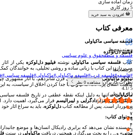
زمان آماده سازی
5
روز کاری
افزودن به سبد خرید
معرفی کتاب
فلسفه سیاسی ماکیاولی
دسته‌بندی‌ها
فیلیپو دل‌لوکزه
فلسفه و منطق
حقوق و علوم سیاسی
کتاب
فلسفه سیاسی ماکیاولی
نوشته
فیلیپو دل‌لوکزه
یکی از اثار
می‌پردازد. این کتاب با زبانی ساده و روشی تحلیلی، به خوانندگان کمک 
برچسب‌ها
#
فلسفه
#
فلسفه غرب
#
فلسفه ماکیاولی
#
ماکیاولی
#
فلسفه سیاسی
#
ف
نیکولو ماکیاولی
، فیلسوف ایتالیایی قرن شانزدهم، با اثار مشهوری چ
نظرات کاربران
مشاهده
0
نظر
ماهیت انسان پرداخت.
ماکیاولی
با جدا کردن اخلاق از سیاست، به ای
4.1
5 /
( از
۱۶
نظر )
ماکیاولی
نه تنها به دلیل اینکه نقطه عطفی در تاریخ فلسفه سیاسی
مطلق‌گرایی
،
قراردادگرایی
و
لیبرالیسم
قرار می‌گیرد، اهمیت دارد. 
برخوردار است. پس از مطالعه کتاب
دل‌لوکزه
، باید به سراغ اثار خود
م
5
۷
محتوای کتاب:
4
۴
نویسنده نشان می‌دهد که برابری رادیکال انسان‌ها و موضع جانبدارا
3
مدنی»
و... را به بحث می‌گذارد. همچنین دریافت
ماکیاولی
در سنت
فل