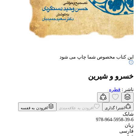
این کتاب مخصوص شما چاپ می شود
خسرو و شیرین
ناشر
:
قطره
اشترا گذاری
افزودن به علاقه‌مندی
افزودن به قفسه
شابک
978-964-5958-39-6
زبان
فارسی