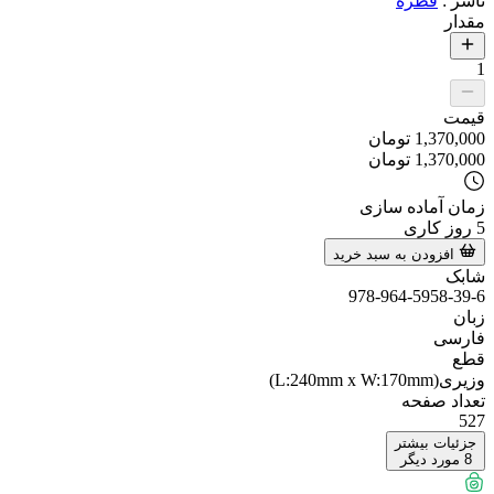
ناشر
:
قطره
مقدار
1
قیمت
1,370,000
تومان
1,370,000
تومان
زمان آماده سازی
5
روز کاری
افزودن به سبد خرید
شابک
978-964-5958-39-6
زبان
فارسی
قطع
وزیری(L:240mm x W:170mm)
تعداد صفحه
527
جزئیات بیشتر
8
مورد دیگر