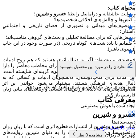
5
محتوای کتاب
:
۰
- روایت عاشقانه و دراماتیکِ رابطهٔ
خسرو
و
شیرین
؛
4
- کنش‌ها و چالش‌های اخلاقی شخصیت‌ها؛
۰
- توصیف‌های میدانی و تصویری از فضای تاریخی و اجتماعیِ
3
داستان؛
۰
- بخش‌هایی که برای مطالعهٔ تحلیلی و بحث‌های گروهی مناسب‌اند؛
2
- ضمایم یا یادداشت‌های کوتاه تاریخی (در صورت وجود در این چاپ
۰
از سوی ناشر).
1
۰
جمع‌بندی و پیشنهاد: اگر به دنبال اثری هستید که هم روحِ ادبیات
فارسی را پاس دارد و هم خوانایی لازم برای مخاطب معاصر را دارا
نظرتان را در مورد این محصول بنویسید
باشد،
خسرو و شیرین
از انتشارات
قطره
گزینه‌ای شایسته است.
این کتاب برای کتاب‌دوستان، دانشجویان ادبیات و کسانی که به
دنبال هدیه‌ای فرهنگی هستند، پیشنهاد می‌شود. خواندن این اثر
هنوز نظری ثبت نشده
اولین نفری باشید که نظر می‌دهید
می‌تواند پنجره‌ای به دنیای ارزش‌های انسانی و زیبایی‌های بیانیِ زبان
فارسی باز کند.
معرفی کتاب
ایجاد شده با هوش مصنوعی
خسرو و شیرین
دسته‌بندی‌ها
کتاب
خسرو و شیرین
از انتشارات
قطره
اثری است که با زبانِ روان
شعر کلاسیک ایرانی
و تصویرسازی‌های ادبی، خواننده را به دنیای شیرینِ روایت‌های
نظرات کاربران
مشاهده
0
نظر