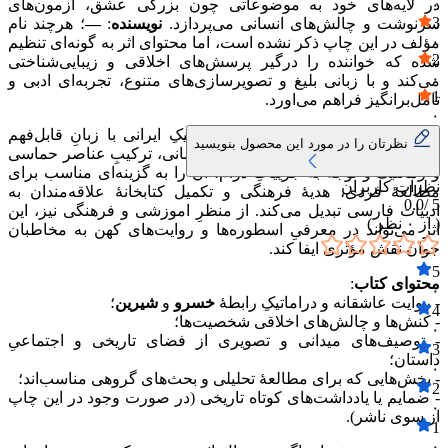
۰
در لایه‌های خود به موضوعاتی چون بزرگی عشق، ازمون‌های
3
سرنوشت و چالش‌های انسانی می‌پردازد.
نویسنده
:
—
؛ هرچند نام
۰
مؤلف در این چاپ ذکر نشده است، اما محتوای اثر به گونه‌ای تنظیم
2
شده که خواننده را درگیر پرسش‌های اخلاقی و زیبایی‌شناختی
۰
می‌کند و با زبانی بلیغ و تصویرسازی‌های متنوع، تجربه‌ای ادبی و
1
تامل‌برانگیز فراهم می‌اورد.
۰
ارزش این کتاب در پیوندِ ادبیات کلاسیکِ ایرانی با زبانِ قابل‌فهم
نظرتان را در مورد این محصول بنویسید
معاصر نهفته است. پرداختِ مفاهیمِ انسانی، ترکیبِ عناصر حماسی
و رمانتیک و توجه به جزییاتِ درام، ان را به گزینه‌ای مناسب برای
نظرات کاربران
مطالعهٔ فردی، هدیهٔ فرهنگی و تکمیل کتابخانهٔ علاقه‌مندان به
0.0
5 /
ادبیات فارسی تبدیل می‌کند. از منظرِ اموزشی و فرهنگی نیز، این
( از
۰
نظر )
اثر می‌تواند در معرفیِ اسطوره‌ها و روایت‌های کهن به مخاطبان
جوان نقش مؤثری ایفا کند.
5
محتوای کتاب
:
۰
- روایت عاشقانه و دراماتیکِ رابطهٔ
خسرو
و
شیرین
؛
4
- کنش‌ها و چالش‌های اخلاقی شخصیت‌ها؛
۰
- توصیف‌های میدانی و تصویری از فضای تاریخی و اجتماعیِ
3
داستان؛
۰
- بخش‌هایی که برای مطالعهٔ تحلیلی و بحث‌های گروهی مناسب‌اند؛
2
- ضمایم یا یادداشت‌های کوتاه تاریخی (در صورت وجود در این چاپ
۰
از سوی ناشر).
1
۰