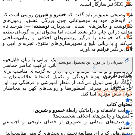
5
نظر SEO نیز سازگار است.
۰
4
در توضیحی عمیق‌تر باید گفت که
خسرو و شیرین
روایتی است که
۰
در لایه‌های خود به موضوعاتی چون بزرگی عشق، ازمون‌های
3
سرنوشت و چالش‌های انسانی می‌پردازد.
نویسنده
:
—
؛ هرچند نام
۰
مؤلف در این چاپ ذکر نشده است، اما محتوای اثر به گونه‌ای تنظیم
2
شده که خواننده را درگیر پرسش‌های اخلاقی و زیبایی‌شناختی
۰
می‌کند و با زبانی بلیغ و تصویرسازی‌های متنوع، تجربه‌ای ادبی و
1
تامل‌برانگیز فراهم می‌اورد.
۰
ارزش این کتاب در پیوندِ ادبیات کلاسیکِ ایرانی با زبانِ قابل‌فهم
نظرتان را در مورد این محصول بنویسید
معاصر نهفته است. پرداختِ مفاهیمِ انسانی، ترکیبِ عناصر حماسی
و رمانتیک و توجه به جزییاتِ درام، ان را به گزینه‌ای مناسب برای
نظرات کاربران
مطالعهٔ فردی، هدیهٔ فرهنگی و تکمیل کتابخانهٔ علاقه‌مندان به
0.0
5 /
ادبیات فارسی تبدیل می‌کند. از منظرِ اموزشی و فرهنگی نیز، این
( از
۰
نظر )
اثر می‌تواند در معرفیِ اسطوره‌ها و روایت‌های کهن به مخاطبان
جوان نقش مؤثری ایفا کند.
5
محتوای کتاب
:
۰
- روایت عاشقانه و دراماتیکِ رابطهٔ
خسرو
و
شیرین
؛
4
- کنش‌ها و چالش‌های اخلاقی شخصیت‌ها؛
۰
- توصیف‌های میدانی و تصویری از فضای تاریخی و اجتماعیِ
3
داستان؛
۰
- بخش‌هایی که برای مطالعهٔ تحلیلی و بحث‌های گروهی مناسب‌اند؛