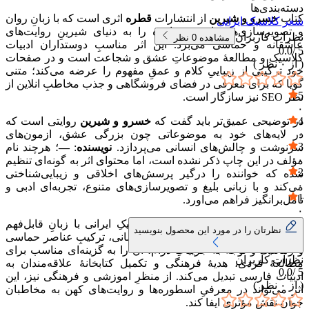
دسته‌بندی‌ها
کتاب
خسرو و شیرین
از انتشارات
قطره
اثری است که با زبانِ روان
شعر کلاسیک ایرانی
و تصویرسازی‌های ادبی، خواننده را به دنیای شیرینِ روایت‌های
نظرات کاربران
مشاهده
0
نظر
عاشقانه و حماسی می‌برد. این اثر مناسبِ دوستداران ادبیات
0.0
5 /
کلاسیک و مطالعهٔ موضوعاتِ عشق و شجاعت است و در صفحات
( از
۰
نظر )
خود ترکیبی از زیباییِ کلام و عمقِ مفهوم را عرضه می‌کند؛ متنی
گویا که برای معرفی در فضای فروشگاهی و جذب مخاطبِ انلاین از
5
نظر SEO نیز سازگار است.
۰
4
در توضیحی عمیق‌تر باید گفت که
خسرو و شیرین
روایتی است که
۰
در لایه‌های خود به موضوعاتی چون بزرگی عشق، ازمون‌های
3
سرنوشت و چالش‌های انسانی می‌پردازد.
نویسنده
:
—
؛ هرچند نام
۰
مؤلف در این چاپ ذکر نشده است، اما محتوای اثر به گونه‌ای تنظیم
2
شده که خواننده را درگیر پرسش‌های اخلاقی و زیبایی‌شناختی
۰
می‌کند و با زبانی بلیغ و تصویرسازی‌های متنوع، تجربه‌ای ادبی و
1
تامل‌برانگیز فراهم می‌اورد.
۰
ارزش این کتاب در پیوندِ ادبیات کلاسیکِ ایرانی با زبانِ قابل‌فهم
نظرتان را در مورد این محصول بنویسید
معاصر نهفته است. پرداختِ مفاهیمِ انسانی، ترکیبِ عناصر حماسی
و رمانتیک و توجه به جزییاتِ درام، ان را به گزینه‌ای مناسب برای
نظرات کاربران
مطالعهٔ فردی، هدیهٔ فرهنگی و تکمیل کتابخانهٔ علاقه‌مندان به
0.0
5 /
ادبیات فارسی تبدیل می‌کند. از منظرِ اموزشی و فرهنگی نیز، این
( از
۰
نظر )
اثر می‌تواند در معرفیِ اسطوره‌ها و روایت‌های کهن به مخاطبان
جوان نقش مؤثری ایفا کند.