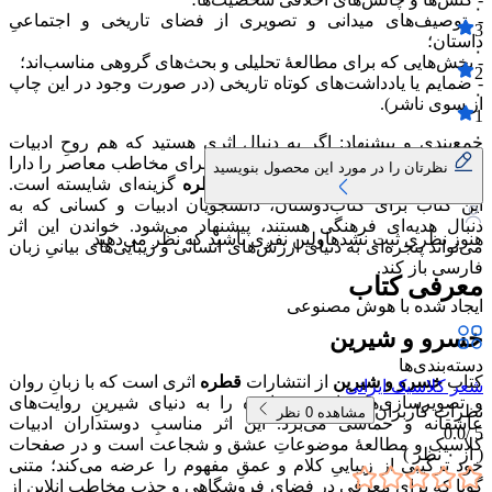
۰
- توصیف‌های میدانی و تصویری از فضای تاریخی و اجتماعیِ
3
داستان؛
۰
- بخش‌هایی که برای مطالعهٔ تحلیلی و بحث‌های گروهی مناسب‌اند؛
2
- ضمایم یا یادداشت‌های کوتاه تاریخی (در صورت وجود در این چاپ
۰
از سوی ناشر).
1
۰
جمع‌بندی و پیشنهاد: اگر به دنبال اثری هستید که هم روحِ ادبیات
فارسی را پاس دارد و هم خوانایی لازم برای مخاطب معاصر را دارا
نظرتان را در مورد این محصول بنویسید
باشد،
خسرو و شیرین
از انتشارات
قطره
گزینه‌ای شایسته است.
این کتاب برای کتاب‌دوستان، دانشجویان ادبیات و کسانی که به
دنبال هدیه‌ای فرهنگی هستند، پیشنهاد می‌شود. خواندن این اثر
هنوز نظری ثبت نشده
اولین نفری باشید که نظر می‌دهید
می‌تواند پنجره‌ای به دنیای ارزش‌های انسانی و زیبایی‌های بیانیِ زبان
فارسی باز کند.
معرفی کتاب
ایجاد شده با هوش مصنوعی
خسرو و شیرین
دسته‌بندی‌ها
کتاب
خسرو و شیرین
از انتشارات
قطره
اثری است که با زبانِ روان
شعر کلاسیک ایرانی
و تصویرسازی‌های ادبی، خواننده را به دنیای شیرینِ روایت‌های
نظرات کاربران
مشاهده
0
نظر
عاشقانه و حماسی می‌برد. این اثر مناسبِ دوستداران ادبیات
0.0
5 /
کلاسیک و مطالعهٔ موضوعاتِ عشق و شجاعت است و در صفحات
( از
۰
نظر )
خود ترکیبی از زیباییِ کلام و عمقِ مفهوم را عرضه می‌کند؛ متنی
گویا که برای معرفی در فضای فروشگاهی و جذب مخاطبِ انلاین از