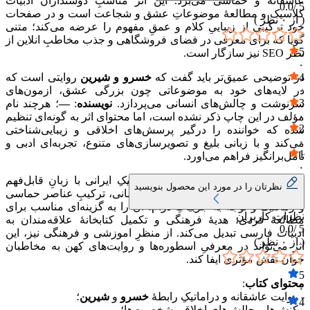
عاشقانه و حماسی می‌برد. این اثر مناسبِ دوستداران ادبیات
0.0
5 /
کلاسیک و مطالعهٔ موضوعاتِ عشق و شجاعت است و در صفحات
( از
۰
نظر )
خود ترکیبی از زیباییِ کلام و عمقِ مفهوم را عرضه می‌کند؛ متنی
گویا که برای معرفی در فضای فروشگاهی و جذب مخاطبِ انلاین از
5
نظر SEO نیز سازگار است.
۰
4
در توضیحی عمیق‌تر باید گفت که
خسرو و شیرین
روایتی است که
۰
در لایه‌های خود به موضوعاتی چون بزرگی عشق، ازمون‌های
3
سرنوشت و چالش‌های انسانی می‌پردازد.
نویسنده
:
—
؛ هرچند نام
۰
مؤلف در این چاپ ذکر نشده است، اما محتوای اثر به گونه‌ای تنظیم
2
شده که خواننده را درگیر پرسش‌های اخلاقی و زیبایی‌شناختی
۰
می‌کند و با زبانی بلیغ و تصویرسازی‌های متنوع، تجربه‌ای ادبی و
1
تامل‌برانگیز فراهم می‌اورد.
۰
ارزش این کتاب در پیوندِ ادبیات کلاسیکِ ایرانی با زبانِ قابل‌فهم
نظرتان را در مورد این محصول بنویسید
معاصر نهفته است. پرداختِ مفاهیمِ انسانی، ترکیبِ عناصر حماسی
و رمانتیک و توجه به جزییاتِ درام، ان را به گزینه‌ای مناسب برای
نظرات کاربران
مطالعهٔ فردی، هدیهٔ فرهنگی و تکمیل کتابخانهٔ علاقه‌مندان به
0.0
5 /
ادبیات فارسی تبدیل می‌کند. از منظرِ اموزشی و فرهنگی نیز، این
( از
۰
نظر )
اثر می‌تواند در معرفیِ اسطوره‌ها و روایت‌های کهن به مخاطبان
جوان نقش مؤثری ایفا کند.
5
محتوای کتاب
:
۰
- روایت عاشقانه و دراماتیکِ رابطهٔ
خسرو
و
شیرین
؛
4
- کنش‌ها و چالش‌های اخلاقی شخصیت‌ها؛