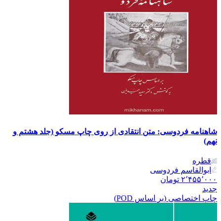
شاهنامه فردوسی: متن انتقادی از روی چاپ مسکو (جلد هشتم و
نهم)
قطره
ابوالقاسم فردوسی
۲٬۴۵۵٬۰۰۰
تومان
جدید
چاپ اختصاصی (بر اساس POD)