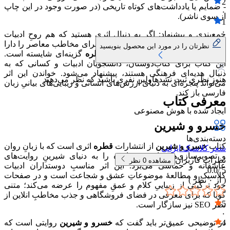
2
- ضمایم یا یادداشت‌های کوتاه تاریخی (در صورت وجود در این چاپ
۰
از سوی ناشر).
1
۰
جمع‌بندی و پیشنهاد: اگر به دنبال اثری هستید که هم روحِ ادبیات
فارسی را پاس دارد و هم خوانایی لازم برای مخاطب معاصر را دارا
نظرتان را در مورد این محصول بنویسید
باشد،
خسرو و شیرین
از انتشارات
قطره
گزینه‌ای شایسته است.
این کتاب برای کتاب‌دوستان، دانشجویان ادبیات و کسانی که به
دنبال هدیه‌ای فرهنگی هستند، پیشنهاد می‌شود. خواندن این اثر
هنوز نظری ثبت نشده
اولین نفری باشید که نظر می‌دهید
می‌تواند پنجره‌ای به دنیای ارزش‌های انسانی و زیبایی‌های بیانیِ زبان
فارسی باز کند.
معرفی کتاب
ایجاد شده با هوش مصنوعی
خسرو و شیرین
دسته‌بندی‌ها
کتاب
خسرو و شیرین
از انتشارات
قطره
اثری است که با زبانِ روان
شعر کلاسیک ایرانی
و تصویرسازی‌های ادبی، خواننده را به دنیای شیرینِ روایت‌های
نظرات کاربران
مشاهده
0
نظر
عاشقانه و حماسی می‌برد. این اثر مناسبِ دوستداران ادبیات
0.0
5 /
کلاسیک و مطالعهٔ موضوعاتِ عشق و شجاعت است و در صفحات
( از
۰
نظر )
خود ترکیبی از زیباییِ کلام و عمقِ مفهوم را عرضه می‌کند؛ متنی
گویا که برای معرفی در فضای فروشگاهی و جذب مخاطبِ انلاین از
5
نظر SEO نیز سازگار است.
۰
4
در توضیحی عمیق‌تر باید گفت که
خسرو و شیرین
روایتی است که