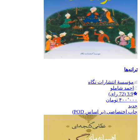
ترانه‌ها
مؤسسۀ انتشارات نگاه
احمد شاملو
3.9
(
72
رای)
۴۰۰٬۰۰۰
تومان
جدید
چاپ اختصاصی (بر اساس POD)