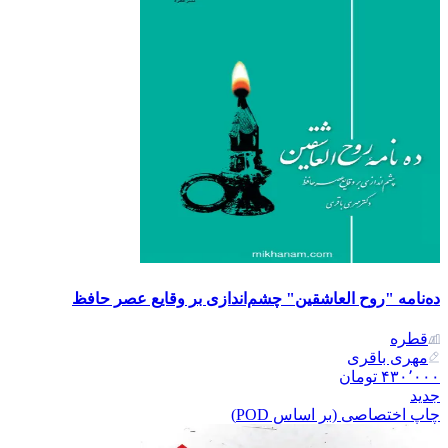
ده‌نامه "روح العاشقین" چشم‌اندازی بر وقایع عصر حافظ
قطره
مهری باقری
۴۳۰٬۰۰۰
تومان
جدید
چاپ اختصاصی (بر اساس POD)