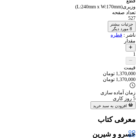
قطع
وزیری(L:240mm x W:170mm)
تعداد صفحه
527
جزئیات بیشتر
8
مورد دیگر
ناشر
:
قطره
مقدار
1
قیمت
1,370,000
تومان
1,370,000
تومان
زمان آماده سازی
5
روز کاری
افزودن به سبد خرید
معرفی کتاب
خسرو و شیرین