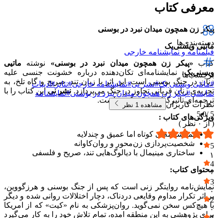
معرفی کتاب
پیکر زن همچون میدان نبرد در بوسنی
دسته‌بندی‌ها
ماتیی ویسنی‌یک
فیلمنامه و نمایشنامه خارجی
کتاب
«پیکر زن همچون میدان نبرد در بوسنی»
نوشته
ماتیی
ویسنی‌یک
، نمایشنامه‌ای تکان‌دهنده درباره خشونت جنسی علیه
برچسب‌ها
زنان در جنگ بوسنی است. این اثر با زبان تند، صریح و گاه تلخ، به
#
ماتئی ویسنی یک
#
نشر نی
#
نمایشنامه خارجی
#
تئاتر
#
ادبیات
تجربه‌ی زنان قربانی تجاوز در جنگ می‌پردازد.
نشر نی
این کتاب را با
نمایشی
#
پیکر زن همچون میدان نبرد در بوسنی
#
نمایشنامه
ترجمه‌ای تاثیرگذار منتشر کرده است.
نظرات کاربران
مشاهده
1
نظر
5.0
5 /
ویژگی‌های کتاب :
( از
۰
نظر )
نمایشنامه‌ای کوتاه اما عمیق و چندلایه
شخصیت‌پردازی زن‌محور و روان‌کاوانه
5
ساختاری مینیمال با دیالوگ‌هایی تند، صریح و فلسفی
۱
4
محتوای کتاب:
۰
3
نمایش‌نامه روایتگر زنی است که پس از جنگ بوسنی و هرزگووین،
۰
بر اثر تکرار مداوم وقایعی دردناک، دچار اختلالات روانی شده و دیگر
2
با هیچ‌کس سخن نمی‌گوید. روان‌پزشکی به نام «کیت» که از امریکا
۰
برای پژوهشی به این منطقه امده، تمام تلاش خود را به کار می‌گیرد
1