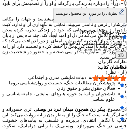
تا «دورا» را دوباره به زندگی بازگرداند و او را از تصمیمش برای نابود
۰
کردن کودک درونش بازدارد.
نظرتان را در مورد این محصول بنویسید
دورا به دلیل ان‌که پدر فرزندش را نمی‌شناسد و جهان را مکانی
سرشار از ترس و ناامنی می‌بیند، تمایلی به نگهداری از او ندارد. کیت
با دورا از رنج‌ها و ترس‌هایی که خود در زندگی تجربه کرده سخن
شادی خوشکار
۱۴۰۴/۳/۲۱
می‌گوید و تلاش می‌کند در دل او امید ایجاد کند. چند ماه پس از پایان
5
-
عالی
ماموریت و بازگشت به کشورش، نامه‌ای از دورا دریافت می‌کند که
از بهترین نمایشنامه‌هایی که خواندم.
در ان خبر داده با امید، فرزندش را حفظ کرده و تصمیم دارد او را به
این نظر برای شما مفید بود؟
دنیا بیاورد. این نمایش‌نامه در سی صحنه و با حضور دو شخصیت زن
0
قابل اجراست.
نظرات کاربران
5.0
5 /
مخاطبان کتاب:
( از
۰
نظر )
علاقه‌مندان به ادبیات نمایشی مدرن و اجتماعی
پژوهشگران مطالعات جنگ، جنسیت و روان‌شناسی تروما
5
فعالان حقوق بشر و حقوق زنان
۱
دانشجویان و اساتید حوزه هنرهای نمایشی، جامعه‌شناسی و
4
علوم سیاسی
۰
3
در مجموع،
پیکر زن همچون میدان نبرد در بوسنی
اثری جسورانه و
۰
انسان‌گرایانه است که جنگ را از منظر بدن زنانه روایت می‌کند. این
2
کتاب با نگاهی انتقادی، بی‌پرده و فلسفی به پیامدهای خشونت
۰
جنسی در جنگ می‌پردازد. ویسنی‌یک با زبانی دراماتیک، سکوت