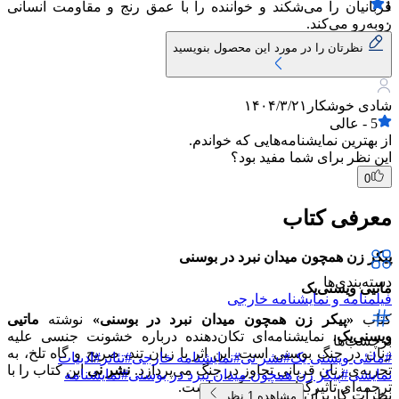
1
قربانیان را می‌شکند و خواننده را با عمق رنج و مقاومت انسانی
۰
روبه‌رو می‌کند.
نظرتان را در مورد این محصول بنویسید
شادی خوشکار
۱۴۰۴/۳/۲۱
5
-
عالی
از بهترین نمایشنامه‌هایی که خواندم.
این نظر برای شما مفید بود؟
0
معرفی کتاب
پیکر زن همچون میدان نبرد در بوسنی
دسته‌بندی‌ها
ماتیی ویسنی‌یک
فیلمنامه و نمایشنامه خارجی
کتاب
«پیکر زن همچون میدان نبرد در بوسنی»
نوشته
ماتیی
ویسنی‌یک
، نمایشنامه‌ای تکان‌دهنده درباره خشونت جنسی علیه
برچسب‌ها
زنان در جنگ بوسنی است. این اثر با زبان تند، صریح و گاه تلخ، به
#
ماتئی ویسنی یک
#
نشر نی
#
نمایشنامه خارجی
#
تئاتر
#
ادبیات
تجربه‌ی زنان قربانی تجاوز در جنگ می‌پردازد.
نشر نی
این کتاب را با
نمایشی
#
پیکر زن همچون میدان نبرد در بوسنی
#
نمایشنامه
ترجمه‌ای تاثیرگذار منتشر کرده است.
نظرات کاربران
مشاهده
1
نظر