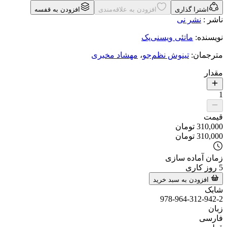
اشترا گذاری
افزودن به علاقه‌مندی
افزودن به قفسه
ناشر
:
نشر نی
نویسنده
:
ماتئی ویسنی‌یک
مترجمان
:
تینوش نظم‌جو
،
مهشاد مخبری
مقدار
1
قیمت
310,000
تومان
310,000
تومان
زمان آماده سازی
5
روز کاری
افزودن به سبد خرید
شابک
978-964-312-942-2
زبان
فارسی