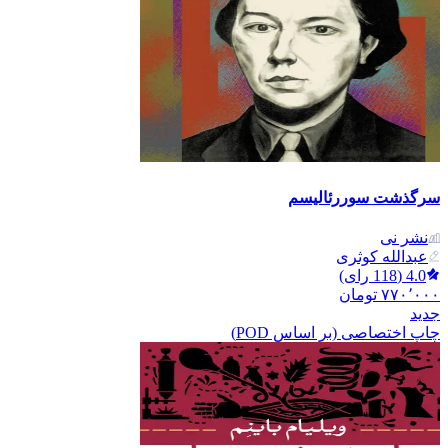
سرگذشت سوررئالیسم
نشر نی
عبدالله کوثری
4.0
(
118
رای)
۷۷۰٬۰۰۰
تومان
جدید
چاپ اختصاصی (بر اساس POD)