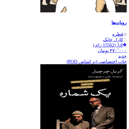
روبات‌ها
قطره
کارل چاپک
3.8
(
15562
رای)
۳۷۰٬۰۰۰
تومان
جدید
چاپ اختصاصی (بر اساس POD)