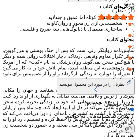
5.0
5 /
ویژگی‌های کتاب :
( از
۰
نظر )
نمایشنامه‌ای کوتاه اما عمیق و چندلایه
شخصیت‌پردازی زن‌محور و روان‌کاوانه
5
ساختاری مینیمال با دیالوگ‌هایی تند، صریح و فلسفی
۱
4
محتوای کتاب:
۰
3
نمایش‌نامه روایتگر زنی است که پس از جنگ بوسنی و هرزگووین،
۰
بر اثر تکرار مداوم وقایعی دردناک، دچار اختلالات روانی شده و دیگر
2
با هیچ‌کس سخن نمی‌گوید. روان‌پزشکی به نام «کیت» که از امریکا
۰
برای پژوهشی به این منطقه امده، تمام تلاش خود را به کار می‌گیرد
1
تا «دورا» را دوباره به زندگی بازگرداند و او را از تصمیمش برای نابود
۰
کردن کودک درونش بازدارد.
نظرتان را در مورد این محصول بنویسید
دورا به دلیل ان‌که پدر فرزندش را نمی‌شناسد و جهان را مکانی
سرشار از ترس و ناامنی می‌بیند، تمایلی به نگهداری از او ندارد. کیت
با دورا از رنج‌ها و ترس‌هایی که خود در زندگی تجربه کرده سخن
شادی خوشکار
۱۴۰۴/۳/۲۱
می‌گوید و تلاش می‌کند در دل او امید ایجاد کند. چند ماه پس از پایان
5
-
عالی
ماموریت و بازگشت به کشورش، نامه‌ای از دورا دریافت می‌کند که
از بهترین نمایشنامه‌هایی که خواندم.
در ان خبر داده با امید، فرزندش را حفظ کرده و تصمیم دارد او را به
این نظر برای شما مفید بود؟
دنیا بیاورد. این نمایش‌نامه در سی صحنه و با حضور دو شخصیت زن
0
قابل اجراست.
نظرات کاربران