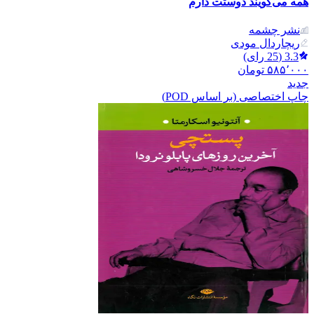
همه می‌گویند دوستت دارم
نشر‌ چشمه
ریچارد‌ال مودی
3.3
(
25
رای)
۵۸۵٬۰۰۰
تومان
جدید
چاپ اختصاصی (بر اساس POD)