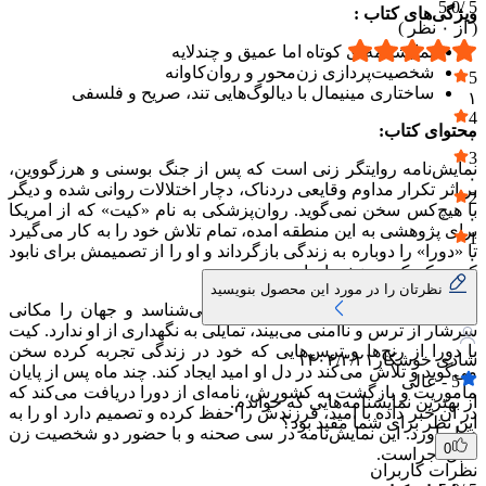
5.0
5 /
ویژگی‌های کتاب :
( از
۰
نظر )
نمایشنامه‌ای کوتاه اما عمیق و چندلایه
شخصیت‌پردازی زن‌محور و روان‌کاوانه
5
ساختاری مینیمال با دیالوگ‌هایی تند، صریح و فلسفی
۱
4
محتوای کتاب:
۰
3
نمایش‌نامه روایتگر زنی است که پس از جنگ بوسنی و هرزگووین،
۰
بر اثر تکرار مداوم وقایعی دردناک، دچار اختلالات روانی شده و دیگر
2
با هیچ‌کس سخن نمی‌گوید. روان‌پزشکی به نام «کیت» که از امریکا
۰
برای پژوهشی به این منطقه امده، تمام تلاش خود را به کار می‌گیرد
1
تا «دورا» را دوباره به زندگی بازگرداند و او را از تصمیمش برای نابود
۰
کردن کودک درونش بازدارد.
نظرتان را در مورد این محصول بنویسید
دورا به دلیل ان‌که پدر فرزندش را نمی‌شناسد و جهان را مکانی
سرشار از ترس و ناامنی می‌بیند، تمایلی به نگهداری از او ندارد. کیت
با دورا از رنج‌ها و ترس‌هایی که خود در زندگی تجربه کرده سخن
شادی خوشکار
۱۴۰۴/۳/۲۱
می‌گوید و تلاش می‌کند در دل او امید ایجاد کند. چند ماه پس از پایان
5
-
عالی
ماموریت و بازگشت به کشورش، نامه‌ای از دورا دریافت می‌کند که
از بهترین نمایشنامه‌هایی که خواندم.
در ان خبر داده با امید، فرزندش را حفظ کرده و تصمیم دارد او را به
این نظر برای شما مفید بود؟
دنیا بیاورد. این نمایش‌نامه در سی صحنه و با حضور دو شخصیت زن
0
قابل اجراست.
نظرات کاربران