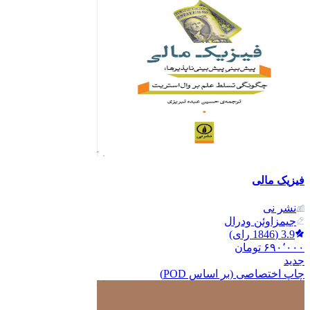
فیزیک مالی
نشر نی
جیمزاوئن ودرال
3.9
(
1846
رای)
۶۹۰٬۰۰۰
تومان
جدید
چاپ اختصاصی (بر اساس POD)