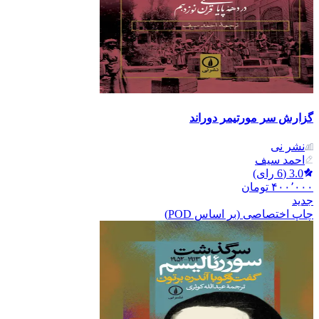
گزارش سر مورتیمر دوراند
نشر نی
احمد سیف
3.0
(
6
رای)
۴۰۰٬۰۰۰
تومان
جدید
چاپ اختصاصی (بر اساس POD)