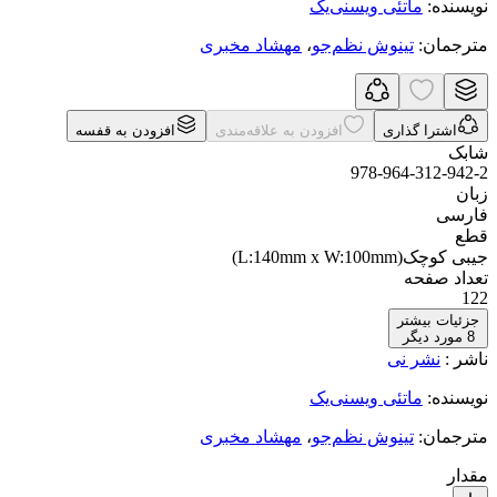
نویسنده
:
ماتئی ویسنی‌یک
مترجمان
:
تینوش نظم‌جو
،
مهشاد مخبری
اشترا گذاری
افزودن به علاقه‌مندی
افزودن به قفسه
شابک
978-964-312-942-2
زبان
فارسی
قطع
جیبی کوچک(L:140mm x W:100mm)
تعداد صفحه
122
جزئیات بیشتر
8
مورد دیگر
ناشر
:
نشر نی
نویسنده
:
ماتئی ویسنی‌یک
مترجمان
:
تینوش نظم‌جو
،
مهشاد مخبری
مقدار