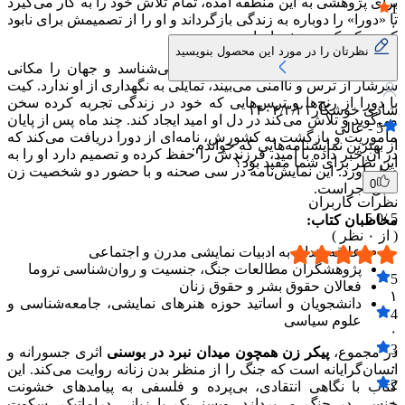
برای پژوهشی به این منطقه امده، تمام تلاش خود را به کار می‌گیرد
1
تا «دورا» را دوباره به زندگی بازگرداند و او را از تصمیمش برای نابود
۰
کردن کودک درونش بازدارد.
نظرتان را در مورد این محصول بنویسید
دورا به دلیل ان‌که پدر فرزندش را نمی‌شناسد و جهان را مکانی
سرشار از ترس و ناامنی می‌بیند، تمایلی به نگهداری از او ندارد. کیت
با دورا از رنج‌ها و ترس‌هایی که خود در زندگی تجربه کرده سخن
شادی خوشکار
۱۴۰۴/۳/۲۱
می‌گوید و تلاش می‌کند در دل او امید ایجاد کند. چند ماه پس از پایان
5
-
عالی
ماموریت و بازگشت به کشورش، نامه‌ای از دورا دریافت می‌کند که
از بهترین نمایشنامه‌هایی که خواندم.
در ان خبر داده با امید، فرزندش را حفظ کرده و تصمیم دارد او را به
این نظر برای شما مفید بود؟
دنیا بیاورد. این نمایش‌نامه در سی صحنه و با حضور دو شخصیت زن
0
قابل اجراست.
نظرات کاربران
5.0
5 /
مخاطبان کتاب:
( از
۰
نظر )
علاقه‌مندان به ادبیات نمایشی مدرن و اجتماعی
پژوهشگران مطالعات جنگ، جنسیت و روان‌شناسی تروما
5
فعالان حقوق بشر و حقوق زنان
۱
دانشجویان و اساتید حوزه هنرهای نمایشی، جامعه‌شناسی و
4
علوم سیاسی
۰
3
در مجموع،
پیکر زن همچون میدان نبرد در بوسنی
اثری جسورانه و
۰
انسان‌گرایانه است که جنگ را از منظر بدن زنانه روایت می‌کند. این
2
کتاب با نگاهی انتقادی، بی‌پرده و فلسفی به پیامدهای خشونت
۰
جنسی در جنگ می‌پردازد. ویسنی‌یک با زبانی دراماتیک، سکوت