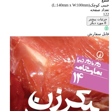
قطع
جیبی کوچک(L:140mm x W:100mm)
تعداد صفحه
122
جزئیات بیشتر
8
مورد دیگر
قابل سفارش