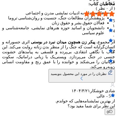
5.0
5 /
مخاطبان کتاب:
( از
۰
نظر )
علاقه‌مندان به ادبیات نمایشی مدرن و اجتماعی
پژوهشگران مطالعات جنگ، جنسیت و روان‌شناسی تروما
5
فعالان حقوق بشر و حقوق زنان
۱
دانشجویان و اساتید حوزه هنرهای نمایشی، جامعه‌شناسی و
4
علوم سیاسی
۰
3
در مجموع،
پیکر زن همچون میدان نبرد در بوسنی
اثری جسورانه و
۰
انسان‌گرایانه است که جنگ را از منظر بدن زنانه روایت می‌کند. این
2
کتاب با نگاهی انتقادی، بی‌پرده و فلسفی به پیامدهای خشونت
۰
جنسی در جنگ می‌پردازد. ویسنی‌یک با زبانی دراماتیک، سکوت
1
قربانیان را می‌شکند و خواننده را با عمق رنج و مقاومت انسانی
۰
روبه‌رو می‌کند.
نظرتان را در مورد این محصول بنویسید
شادی خوشکار
۱۴۰۴/۳/۲۱
5
-
عالی
از بهترین نمایشنامه‌هایی که خواندم.
این نظر برای شما مفید بود؟
0