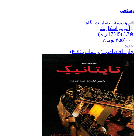
پستچی
مؤسسۀ انتشارات نگاه
آنتونیو اسکارمتا
3.7
(
17545
رای)
۴۵۵٬۰۰۰
تومان
جدید
چاپ اختصاصی (بر اساس POD)