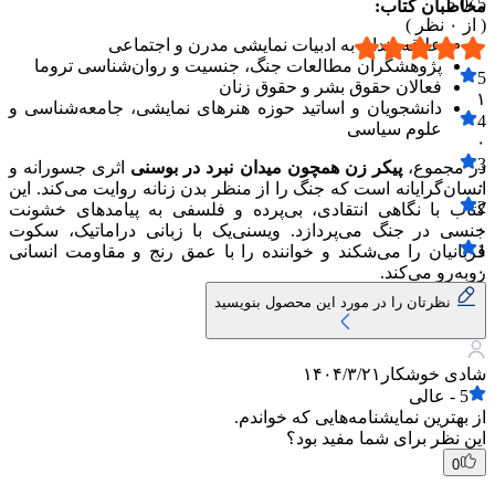
5.0
5 /
مخاطبان کتاب:
( از
۰
نظر )
علاقه‌مندان به ادبیات نمایشی مدرن و اجتماعی
پژوهشگران مطالعات جنگ، جنسیت و روان‌شناسی تروما
5
فعالان حقوق بشر و حقوق زنان
۱
دانشجویان و اساتید حوزه هنرهای نمایشی، جامعه‌شناسی و
4
علوم سیاسی
۰
3
در مجموع،
پیکر زن همچون میدان نبرد در بوسنی
اثری جسورانه و
۰
انسان‌گرایانه است که جنگ را از منظر بدن زنانه روایت می‌کند. این
2
کتاب با نگاهی انتقادی، بی‌پرده و فلسفی به پیامدهای خشونت
۰
جنسی در جنگ می‌پردازد. ویسنی‌یک با زبانی دراماتیک، سکوت
1
قربانیان را می‌شکند و خواننده را با عمق رنج و مقاومت انسانی
۰
روبه‌رو می‌کند.
نظرتان را در مورد این محصول بنویسید
شادی خوشکار
۱۴۰۴/۳/۲۱
5
-
عالی
از بهترین نمایشنامه‌هایی که خواندم.
این نظر برای شما مفید بود؟
0