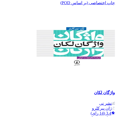
چاپ اختصاصی (بر اساس POD)
واژگان لکان
نشر نی
ژان پیرکلرو
3.4
(
14
رای)