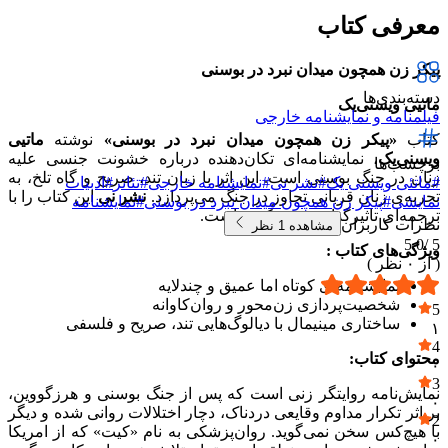
معرفی کتاب
پیکر زن همچون میدان نبرد در بوسنی
دسته‌بندی‌ها
ماتیی ویسنی‌یک
فیلمنامه و نمایشنامه خارجی
کتاب
«پیکر زن همچون میدان نبرد در بوسنی»
نوشته
ماتیی
ویسنی‌یک
، نمایشنامه‌ای تکان‌دهنده درباره خشونت جنسی علیه
برچسب‌ها
زنان در جنگ بوسنی است. این اثر با زبان تند، صریح و گاه تلخ، به
#
ماتئی ویسنی یک
#
نشر نی
#
نمایشنامه خارجی
#
تئاتر
#
ادبیات
تجربه‌ی زنان قربانی تجاوز در جنگ می‌پردازد.
نشر نی
این کتاب را با
نمایشی
#
پیکر زن همچون میدان نبرد در بوسنی
#
نمایشنامه
ترجمه‌ای تاثیرگذار منتشر کرده است.
نظرات کاربران
مشاهده
1
نظر
5.0
5 /
ویژگی‌های کتاب :
( از
۰
نظر )
نمایشنامه‌ای کوتاه اما عمیق و چندلایه
شخصیت‌پردازی زن‌محور و روان‌کاوانه
5
ساختاری مینیمال با دیالوگ‌هایی تند، صریح و فلسفی
۱
4
محتوای کتاب:
۰
3
نمایش‌نامه روایتگر زنی است که پس از جنگ بوسنی و هرزگووین،
۰
بر اثر تکرار مداوم وقایعی دردناک، دچار اختلالات روانی شده و دیگر
2
با هیچ‌کس سخن نمی‌گوید. روان‌پزشکی به نام «کیت» که از امریکا
۰