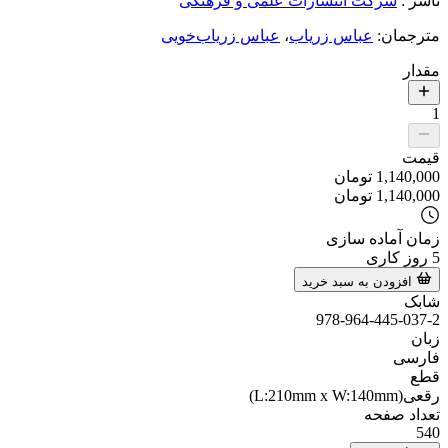
ناشر
:
شرکت انتشارات علمی و فرهنگی
مترجمان
:
عباس زریاب
،
عباس زریاب‌خویی
مقدار
1
قیمت
1,140,000
تومان
1,140,000
تومان
زمان آماده سازی
5
روز کاری
افزودن به سبد خرید
شابک
978-964-445-037-2
زبان
فارسی
قطع
رقعی(L:210mm x W:140mm)
تعداد صفحه
540