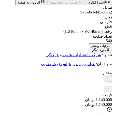
اشترا گذاری
افزودن به علاقه‌مندی
افزودن به قفسه
شابک
978-964-445-037-2
زبان
فارسی
قطع
رقعی(L:210mm x W:140mm)
تعداد صفحه
540
جزئیات بیشتر
8
مورد دیگر
ناشر
:
شرکت انتشارات علمی و فرهنگی
مترجمان
:
عباس زریاب
،
عباس زریاب‌خویی
مقدار
1
قیمت
1,140,000
تومان
1,140,000
تومان