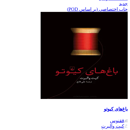
جدید
چاپ اختصاصی (بر اساس POD)
باغ‌های کیوتو
ققنوس
کیت والبرت