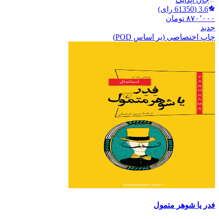
3.6
(
61350
رای)
۸۷۰٬۰۰۰
تومان
جدید
چاپ اختصاصی (بر اساس POD)
فدر یا شوهر متمول