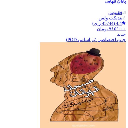
پایان تنهایی
ققنوس
بندیکت ولس
4.4
(
45744
رای)
۷۱۵٬۰۰۰
تومان
جدید
چاپ اختصاصی (بر اساس POD)