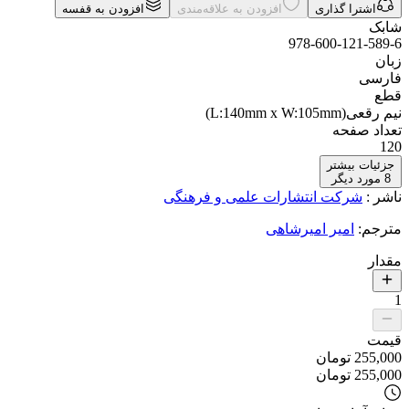
اشترا گذاری
افزودن به علاقه‌مندی
افزودن به قفسه
شابک
978-600-121-589-6
زبان
فارسی
قطع
نیم رقعی(L:140mm x W:105mm)
تعداد صفحه
120
جزئیات بیشتر
8
مورد دیگر
ناشر
:
شرکت انتشارات علمی و فرهنگی
مترجم
:
امیر امیرشاهی
مقدار
1
قیمت
255,000
تومان
255,000
تومان