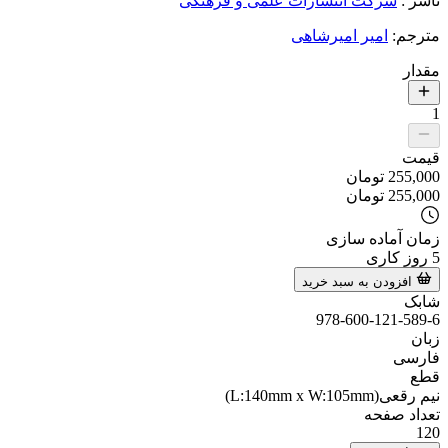
ناشر
:
شرکت انتشارات علمی و فرهنگی
مترجم
:
امیر امیرشاهی
مقدار
1
قیمت
255,000
تومان
255,000
تومان
زمان آماده سازی
5
روز کاری
افزودن به سبد خرید
شابک
978-600-121-589-6
زبان
فارسی
قطع
نیم رقعی(L:140mm x W:105mm)
تعداد صفحه
120