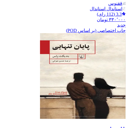
ققنوس
استاندال استاندال
3.3
(
112
رای)
۳۳۰٬۰۰۰
تومان
جدید
چاپ اختصاصی (بر اساس POD)