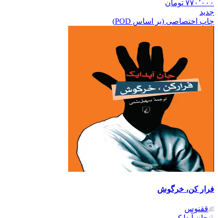
۷۷۰٬۰۰۰
تومان
جدید
چاپ اختصاصی (بر اساس POD)
فرار کن، خرگوش
ققنوس
جان آپدایک