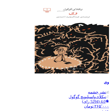
وی
نشر‌ چشمه
نیکلای‌واسیلیویچ گوگول
4.0
(
5294
رای)
۲۶۵٬۰۰۰
تومان
جدید