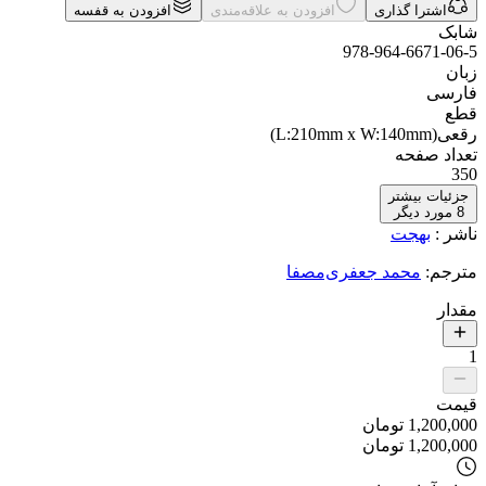
اشترا گذاری
افزودن به علاقه‌مندی
افزودن به قفسه
شابک
978-964-6671-06-5
زبان
فارسی
قطع
رقعی(L:210mm x W:140mm)
تعداد صفحه
350
جزئیات بیشتر
8
مورد دیگر
ناشر
:
بهجت
مترجم
:
محمد جعفری‌مصفا
مقدار
1
قیمت
1,200,000
تومان
1,200,000
تومان