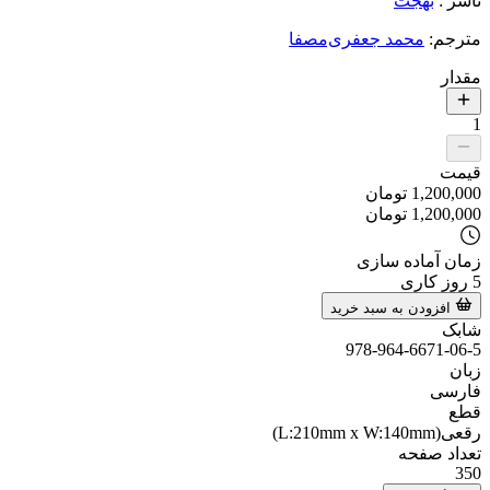
ناشر
:
بهجت
مترجم
:
محمد جعفری‌مصفا
مقدار
1
قیمت
1,200,000
تومان
1,200,000
تومان
زمان آماده سازی
5
روز کاری
افزودن به سبد خرید
شابک
978-964-6671-06-5
زبان
فارسی
قطع
رقعی(L:210mm x W:140mm)
تعداد صفحه
350