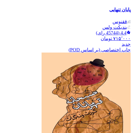
پایان تنهایی
ققنوس
بندیکت ولس
4.4
(
45744
رای)
۷۱۵٬۰۰۰
تومان
جدید
چاپ اختصاصی (بر اساس POD)