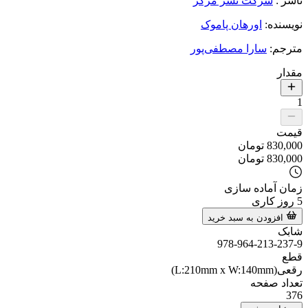
ناشر
:
شرکت نشر مرکز
نویسنده
:
اورهان پاموک
مترجم
:
سارا مصطفی‌پور
مقدار
1
قیمت
830,000
تومان
830,000
تومان
زمان آماده سازی
5
روز کاری
افزودن به سبد خرید
شابک
978-964-213-237-9
قطع
رقعی(L:210mm x W:140mm)
تعداد صفحه
376