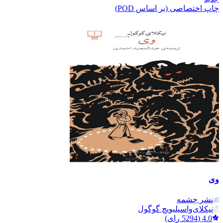
چاپ اختصاصی (بر اساس POD)
وی
نشر‌ چشمه
نیکلای‌واسیلیویچ گوگول
4.0
(
5294
رای)