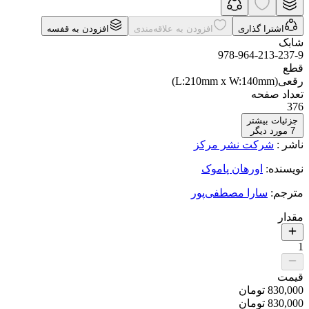
اشترا گذاری
افزودن به علاقه‌مندی
افزودن به قفسه
شابک
978-964-213-237-9
قطع
رقعی(L:210mm x W:140mm)
تعداد صفحه
376
جزئیات بیشتر
7
مورد دیگر
ناشر
:
شرکت نشر مرکز
نویسنده
:
اورهان پاموک
مترجم
:
سارا مصطفی‌پور
مقدار
1
قیمت
830,000
تومان
830,000
تومان