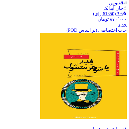
ققنوس
جان آپدایک
3.6
(
61350
رای)
۸۷۰٬۰۰۰
تومان
جدید
چاپ اختصاصی (بر اساس POD)