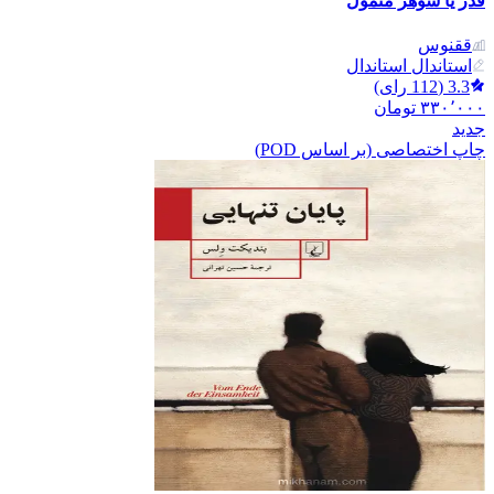
فدر یا شوهر متمول
ققنوس
استاندال استاندال
3.3
(
112
رای)
۳۳۰٬۰۰۰
تومان
جدید
چاپ اختصاصی (بر اساس POD)