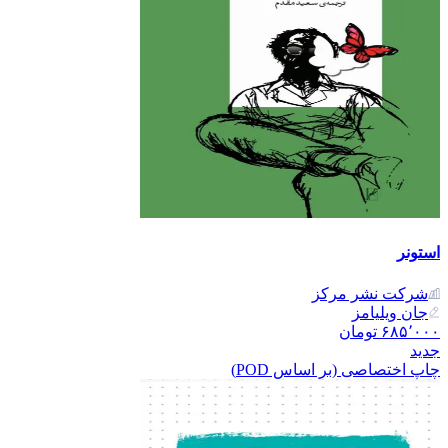
استونر
شرکت نشر مرکز
جان ویلیامز
۶۸۵٬۰۰۰
تومان
جدید
چاپ اختصاصی (بر اساس POD)