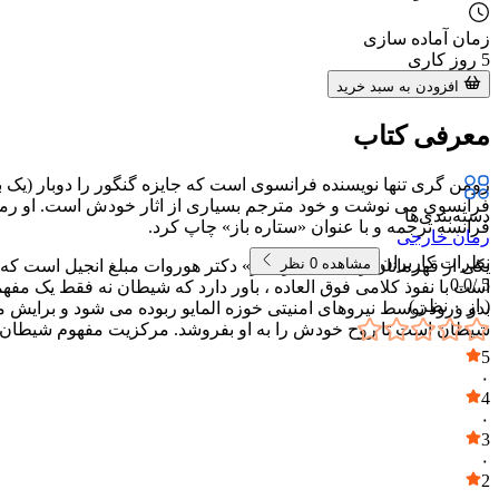
زمان آماده سازی
5
روز کاری
افزودن به سبد خرید
معرفی کتاب
رومن گری تنها نویسنده فرانسوی است که جایزه گنگور را دوبار (یک با
دسته‌بندی‌ها
فرانسه ترجمه و با عنوان «ستاره باز» چاپ کرد.
رمان خارجی
نظرات کاربران
مشاهده
0
نظر
یکی از قهرمانان رمان «ستاره باز» دکتر هوروات مبلغ انجیل است که
0.0
5 /
است با نفوذ کلامی فوق العاده ، باور دارد که شیطان نه فقط یک مفه
( از
۰
نظر )
بدو ورود توسط نیروهای امنیتی خوزه المایو ربوده می شود و برایش 
شیطان است تا روح خودش را به او بفروشد. مرکزیت مفهوم شیطان و مع
5
۰
4
۰
3
۰
2