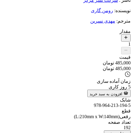
ناشر
:
شرکت نشر مرکز
نویسنده
:
رومن گاری
مترجم
:
مهدی نسرین
مقدار
1
قیمت
485,000
تومان
485,000
تومان
زمان آماده سازی
5
روز کاری
افزودن به سبد خرید
شابک
978-964-213-194-5
قطع
رقعی(L:210mm x W:140mm)
تعداد صفحه
192