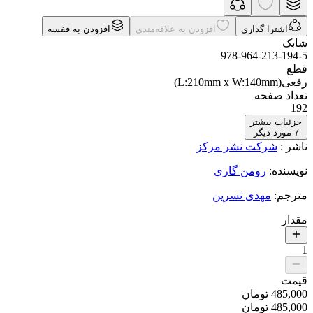
اشترا گذاری
افزودن به علاقه‌مندی
افزودن به قفسه
شابک
978-964-213-194-5
قطع
رقعی(L:210mm x W:140mm)
تعداد صفحه
192
جزئیات بیشتر
7
مورد دیگر
ناشر
:
شرکت نشر مرکز
نویسنده
:
رومن گاری
مترجم
:
مهدی نسرین
مقدار
1
قیمت
485,000
تومان
485,000
تومان