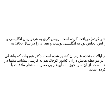
منتشر کرده) دریافت کرده است. رومن گری به هردو زبان انگلیسی و
فرانسوی می نوشت و خود مترجم بسیاری از اثار خودش است. او رمان «استعداد یاب» را در سال 1961 زمانی که رایزن فرهنگی فرانسه در لس انجلس بود به انگلیسی نوشت و بعد ان را در سال 1966 به
 از ایالات متحده عازم ان کشور شده است. دکتر هوروات که واعظی
را در موعظه هایش در ان کشور کوچک هم به کرسی بنشاند. منتها در
است. از ان سو، خوزه المایو هم بی صبرانه منتظر ملاقات با
کرده است.