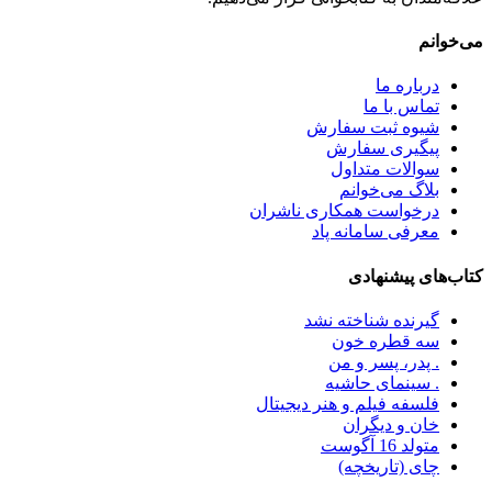
می‌خوانم
درباره ما
تماس با ما
شیوه ثبت سفارش
پیگیری سفارش
سوالات متداول
بلاگ می‌خوانم
درخواست همکاری ناشران
معرفی سامانه پاد
کتاب‌های پیشنهادی
گیرنده شناخته نشد
سه قطره خون
. پدر، پسر و من
. سینمای حاشیه
فلسفه فیلم و هنر دیجیتال
خان و دیگران
متولد 16 آگوست
چای (تاریخچه)