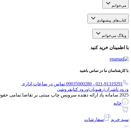
می‌خوانم
کتاب‌های پیشنهادی
وبلاگ می‌خوانم
با اطمینان خرید کنید
با کارشناسان ما در تماس باشید
021-91319291 - 09035000280 تماس در ساعات اداری
ورود ناشران
|
رهپویان
|
ورود کتابفروشی
2025 سامانه پاد ارائه دهنده سرویس چاپ مبتنی بر تقاضا.
تمامی حقو
خانه
سبد خرید
سفارشات