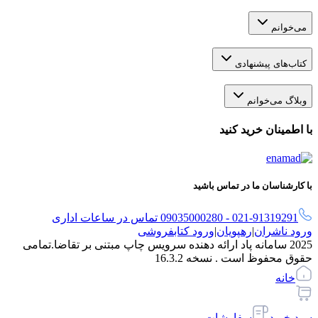
می‌خوانم
کتاب‌های پیشنهادی
وبلاگ می‌خوانم
با اطمینان خرید کنید
با کارشناسان ما در تماس باشید
021-91319291 - 09035000280 تماس در ساعات اداری
ورود ناشران
|
رهپویان
|
ورود کتابفروشی
2025 سامانه پاد ارائه دهنده سرویس چاپ مبتنی بر تقاضا.
تمامی
حقوق محفوظ است . نسخه
16.3.2
خانه
سبد خرید
سفارشات