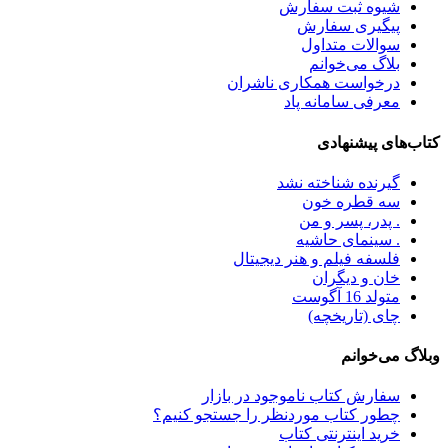
شیوه ثبت سفارش
پیگیری سفارش
سوالات متداول
بلاگ می‌خوانم
درخواست همکاری ناشران
معرفی سامانه پاد
کتاب‌های پیشنهادی
گیرنده شناخته نشد
سه قطره خون
. پدر، پسر و من
. سینمای حاشیه
فلسفه فیلم و هنر دیجیتال
خان و دیگران
متولد 16 آگوست
چای (تاریخچه)
وبلاگ می‌خوانم
سفارش کتاب ناموجود در بازار
چطور کتاب موردنظر را جستجو کنیم؟
خرید اینترنتی کتاب