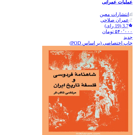
عملیات عمرانی
انتشارات معین
عمران صلاحی
3.7
(
19
رای)
۵۴۰٬۰۰۰
تومان
جدید
چاپ اختصاصی (بر اساس POD)