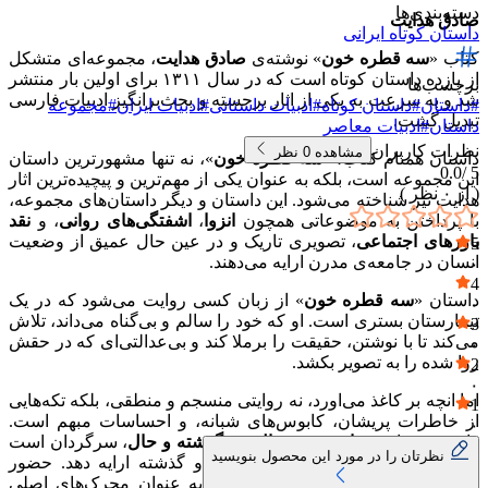
دسته‌بندی‌ها
صادق هدایت
داستان کوتاه ایرانی
کتاب «
سه قطره خون
» نوشته‌ی
صادق هدایت
، مجموعه‌ای متشکل
از یازده داستان کوتاه است که در سال ۱۳۱۱ برای اولین بار منتشر
برچسب‌ها
شد و به سرعت به یکی از اثار برجسته و بحث‌برانگیز ادبیات فارسی
#
داستان
#
داستان کوتاه
#
ادبیات داستانی
#
ادبیات ایران
#
مجموعه
تبدیل گشت.
داستان
#
ادبیات معاصر
نظرات کاربران
مشاهده
0
نظر
داستان همنام کتاب، «
سه قطره خون
»، نه تنها مشهورترین داستان
0.0
5 /
این مجموعه است، بلکه به عنوان یکی از مهم‌ترین و پیچیده‌ترین اثار
( از
۰
نظر )
هدایت نیز شناخته می‌شود. این داستان و دیگر داستان‌های مجموعه،
با پرداختن به موضوعاتی همچون
انزوا
،
اشفتگی‌های روانی
، و
نقد
باورهای اجتماعی
، تصویری تاریک و در عین حال عمیق از وضعیت
5
انسان در جامعه‌ی مدرن ارایه می‌دهند.
۰
4
داستان «
سه قطره خون
» از زبان کسی روایت می‌شود که در یک
۰
تیمارستان بستری است. او که خود را سالم و بی‌گناه می‌داند، تلاش
3
می‌کند تا با نوشتن، حقیقت را برملا کند و بی‌عدالتی‌ای که در حقش
۰
روا شده را به تصویر بکشد.
2
۰
اما انچه بر کاغذ می‌اورد، نه روایتی منسجم و منطقی، بلکه تکه‌هایی
1
از خاطرات پریشان، کابوس‌های شبانه، و احساسات مبهم است.
۰
راوی در میانه‌ی
واقعیت و خیال
، در
گذشته و حال
، سرگردان است
نظرتان را در مورد این محصول بنویسید
و نمی‌تواند روایتی روشن از انچه بر او گذشته ارایه دهد. حضور
شخصیتی به نام سیاوش و گربه‌اش، به عنوان محرک‌های اصلی