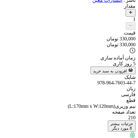
ناشر
:
انتشارات معین
مقدار
1
قیمت
330,000
تومان
330,000
تومان
زمان آماده سازی
5
روز کاری
افزودن به سبد خرید
شابک
978-964-7603-44-7
زبان
فارسی
قطع
نیم وزیری(L:170mm x W:120mm)
تعداد صفحه
210
جزئیات بیشتر
8
مورد دیگر