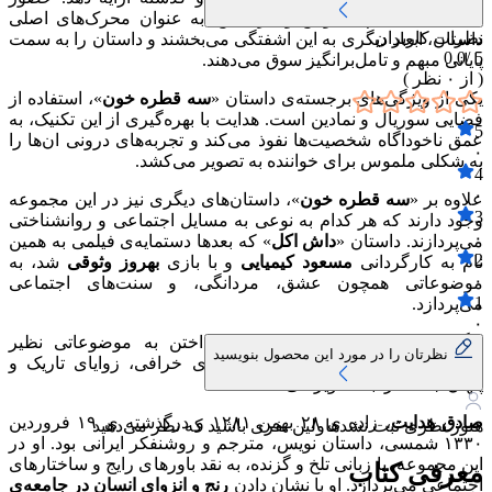
شخصیتی به نام سیاوش و گربه‌اش، به عنوان محرک‌های اصلی
نظرات کاربران
داستان، ابعاد دیگری به این اشفتگی می‌بخشند و داستان را به سمت
0.0
5 /
پایانی مبهم و تامل‌برانگیز سوق می‌دهند.
( از
۰
نظر )
یکی از ویژگی‌های برجسته‌ی داستان «
سه قطره خون
»، استفاده از
فضایی سوریال و نمادین است. هدایت با بهره‌گیری از این تکنیک، به
5
عمق ناخوداگاه شخصیت‌ها نفوذ می‌کند و تجربه‌های درونی ان‌ها را
۰
به شکلی ملموس برای خواننده به تصویر می‌کشد.
4
۰
علاوه بر «
سه قطره خون
»، داستان‌های دیگری نیز در این مجموعه
3
وجود دارند که هر کدام به نوعی به مسایل اجتماعی و روانشناختی
۰
می‌پردازند. داستان «
داش اکل
» که بعدها دستمایه‌ی فیلمی به همین
2
نام به کارگردانی
مسعود کیمیایی
و با بازی
بهروز وثوقی
شد، به
۰
موضوعاتی همچون عشق، مردانگی، و سنت‌های اجتماعی
1
می‌پردازد.
۰
دیگر داستان‌های مجموعه نیز با پرداختن به موضوعاتی نظیر
نظرتان را در مورد این محصول بنویسید
عشق‌های نامتعارف، خیانت، و باورهای خرافی، زوایای تاریک و
پنهان جامعه را به تصویر می‌کشند.
صادق هدایت
، زاده ی ۲۸ بهمن ۱۲۸۱ و درگذشته ی ۱۹ فروردین
هنوز نظری ثبت نشده
اولین نفری باشید که نظر می‌دهید
۱۳۳۰ شمسی، داستان نویس، مترجم و روشنفکر ایرانی بود. او در
این مجموعه، با زبانی تلخ و گزنده، به نقد باورهای رایج و ساختارهای
معرفی کتاب
اجتماعی می‌پردازد. او با نشان دادن
رنج و انزوای انسان در جامعه‌ی