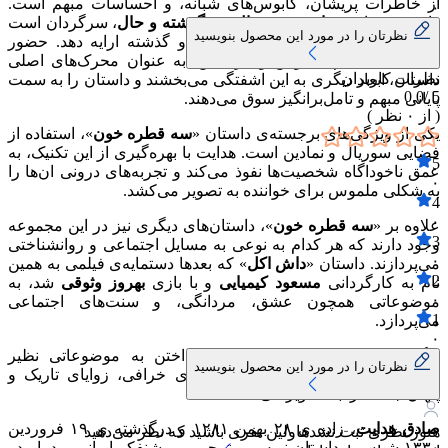
از خاطرات پریشان، کابوس‌های شبانه، و احساسات مبهم است.
۰
راوی در میانه‌ی
واقعیت و خیال
، در
گذشته و حال
، سرگردان است
نظرتان را در مورد این محصول بنویسید
و نمی‌تواند روایتی روشن از انچه بر او گذشته ارایه دهد. حضور
شخصیتی به نام سیاوش و گربه‌اش، به عنوان محرک‌های اصلی
نظرات کاربران
داستان، ابعاد دیگری به این اشفتگی می‌بخشند و داستان را به سمت
0.0
5 /
پایانی مبهم و تامل‌برانگیز سوق می‌دهند.
( از
۰
نظر )
یکی از ویژگی‌های برجسته‌ی داستان «
سه قطره خون
»، استفاده از
فضایی سوریال و نمادین است. هدایت با بهره‌گیری از این تکنیک، به
5
عمق ناخوداگاه شخصیت‌ها نفوذ می‌کند و تجربه‌های درونی ان‌ها را
۰
به شکلی ملموس برای خواننده به تصویر می‌کشد.
4
۰
علاوه بر «
سه قطره خون
»، داستان‌های دیگری نیز در این مجموعه
3
وجود دارند که هر کدام به نوعی به مسایل اجتماعی و روانشناختی
۰
می‌پردازند. داستان «
داش اکل
» که بعدها دستمایه‌ی فیلمی به همین
2
نام به کارگردانی
مسعود کیمیایی
و با بازی
بهروز وثوقی
شد، به
۰
موضوعاتی همچون عشق، مردانگی، و سنت‌های اجتماعی
1
می‌پردازد.
۰
دیگر داستان‌های مجموعه نیز با پرداختن به موضوعاتی نظیر
نظرتان را در مورد این محصول بنویسید
عشق‌های نامتعارف، خیانت، و باورهای خرافی، زوایای تاریک و
پنهان جامعه را به تصویر می‌کشند.
صادق هدایت
، زاده ی ۲۸ بهمن ۱۲۸۱ و درگذشته ی ۱۹ فروردین
هنوز نظری ثبت نشده
اولین نفری باشید که نظر می‌دهید
۱۳۳۰ شمسی، داستان نویس، مترجم و روشنفکر ایرانی بود. او در