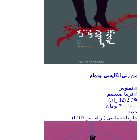
من زنی انگلیسی بوده‌ام
ققنوس
فریبا صدیقیم
2.7
(
12
رای)
۴۰۰٬۰۰۰
تومان
جدید
چاپ اختصاصی (بر اساس POD)