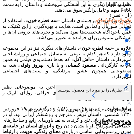
نظرات کاربران
داستان، ابعاد دیگری به این اشفتگی می‌بخشند و داستان را به سمت
0.0
5 /
پایانی مبهم و تامل‌برانگیز سوق می‌دهند.
( از
۰
نظر )
یکی از ویژگی‌های برجسته‌ی داستان «
سه قطره خون
»، استفاده از
فضایی سوریال و نمادین است. هدایت با بهره‌گیری از این تکنیک، به
5
عمق ناخوداگاه شخصیت‌ها نفوذ می‌کند و تجربه‌های درونی ان‌ها را
۰
به شکلی ملموس برای خواننده به تصویر می‌کشد.
4
۰
علاوه بر «
سه قطره خون
»، داستان‌های دیگری نیز در این مجموعه
3
وجود دارند که هر کدام به نوعی به مسایل اجتماعی و روانشناختی
۰
می‌پردازند. داستان «
داش اکل
» که بعدها دستمایه‌ی فیلمی به همین
2
نام به کارگردانی
مسعود کیمیایی
و با بازی
بهروز وثوقی
شد، به
۰
موضوعاتی همچون عشق، مردانگی، و سنت‌های اجتماعی
1
می‌پردازد.
۰
دیگر داستان‌های مجموعه نیز با پرداختن به موضوعاتی نظیر
نظرتان را در مورد این محصول بنویسید
عشق‌های نامتعارف، خیانت، و باورهای خرافی، زوایای تاریک و
پنهان جامعه را به تصویر می‌کشند.
صادق هدایت
، زاده ی ۲۸ بهمن ۱۲۸۱ و درگذشته ی ۱۹ فروردین
هنوز نظری ثبت نشده
اولین نفری باشید که نظر می‌دهید
۱۳۳۰ شمسی، داستان نویس، مترجم و روشنفکر ایرانی بود. او در
این مجموعه، با زبانی تلخ و گزنده، به نقد باورهای رایج و ساختارهای
معرفی کتاب
اجتماعی می‌پردازد. او با نشان دادن
رنج و انزوای انسان در جامعه‌ی
مدرن
، پرسش‌هایی اساسی درباره‌ی
معنای زندگی
،
هویت
، و
ارتباط