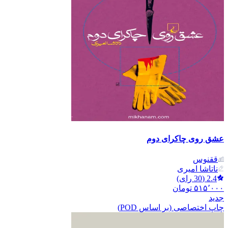
عشق روی چاکرای دوم
ققنوس
ناتاشا امیری
2.4
(
30
رای)
۵۱۵٬۰۰۰
تومان
جدید
چاپ اختصاصی (بر اساس POD)