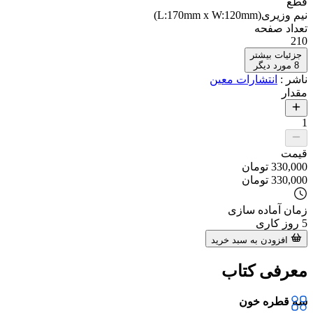
قطع
نیم وزیری(L:170mm x W:120mm)
تعداد صفحه
210
جزئیات بیشتر
8
مورد دیگر
ناشر
:
انتشارات معین
مقدار
1
قیمت
330,000
تومان
330,000
تومان
زمان آماده سازی
5
روز کاری
افزودن به سبد خرید
معرفی کتاب
سه قطره خون