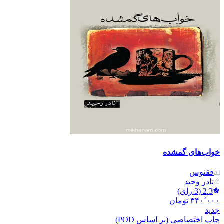
خواب‌های گمشده
ققنوس
نادر وحید
2.3
(
3
رای)
۳۴۰٬۰۰۰
تومان
جدید
چاپ اختصاصی (بر اساس POD)