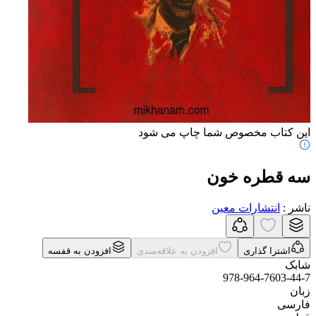
این کتاب مخصوص شما چاپ می شود
سه قطره خون
ناشر
:
انتشارات معین
اشترا گذاری
افزودن به علاقه‌مندی
افزودن به قفسه
شابک
978-964-7603-44-7
زبان
فارسی