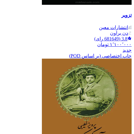
تزویر
انتشارات معین
دن براون
3.8
(
681649
رای)
۱٬۱۰۰٬۰۰۰
تومان
جدید
چاپ اختصاصی (بر اساس POD)