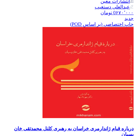
انتشارات معین
عبدالعلی دستغیب
۶۷۰٬۰۰۰
0
تومان
جدید
چاپ اختصاصی (بر اساس POD)
درباره قیام ژاندارمری خراسان به رهبری کلنل محمدتقی خان
پسیان