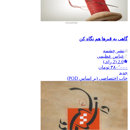
گاهی به قبرها هم نگاه کن
نشر‌ چشمه
عباس عظیمی
2.0
(
2
رای)
۳۸۰٬۰۰۰
تومان
جدید
چاپ اختصاصی (بر اساس POD)