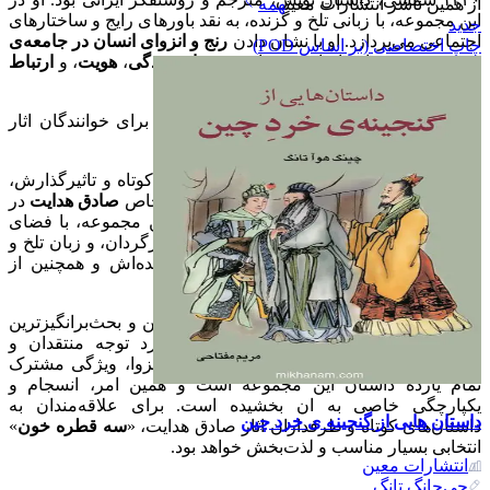
از همین ناشر
انتشارات معین
همه
این مجموعه، با زبانی تلخ و گزنده، به نقد باورهای رایج و ساختارهای
جدید
اجتماعی می‌پردازد. او با نشان دادن
رنج و انزوای انسان در جامعه‌ی
چاپ اختصاصی (بر اساس POD)
مدرن
، پرسش‌هایی اساسی درباره‌ی
معنای زندگی
،
هویت
، و
ارتباط
انسان با جهان پیرامون
مطرح می‌کند.
این پرسش‌ها همچنان پس از گذشت سال‌ها، برای خوانندگان اثار
هدایت تامل‌برانگیز باقی مانده‌اند.
«
سه قطره خون
» نه تنها به دلیل داستان‌های کوتاه و تاثیرگذارش،
بلکه به عنوان اثری که نمایانگر سبک و دیدگاه خاص
صادق هدایت
در
ادبیات داستانی است، اهمیت ویژه‌ای دارد. این مجموعه، با فضای
تاریک و پر از ابهام، شخصیت‌های پریشان و سرگردان، و زبان تلخ و
گزنده، تصویری ماندگار از دنیای ذهنی نویسنده‌اش و همچنین از
وضعیت انسان در جامعه‌ی مدرن ارایه می‌دهد.
این اثر، همچون «
بوف کور»،
یکی از پیچیده‌ترین و بحث‌برانگیزترین
اثار هدایت به شمار می‌رود و همچنان مورد توجه منتقدان و
علاقه‌مندان به ادبیات قرار دارد. اشفتگی و انزوا، ویژگی مشترک
تمام یازده داستان این مجموعه است و همین امر، انسجام و
یکپارچگی خاصی به ان بخشیده است. برای علاقه‌مندان به
داستان هایی از گنجینه ی خرد چین
داستان‌های کوتاه و طرفداران اثار صادق هدایت، «
سه قطره خون
»
انتخابی بسیار مناسب و لذت‌بخش خواهد بود.
انتشارات معین
چی‌چانگ تانگ