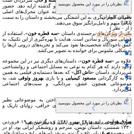
راوی در میانه‌ی
واقعیت و خیال
، در
گذشته و حال
، سرگردان است
نظرتان را در مورد این محصول بنویسید
و نمی‌تواند روایتی روشن از انچه بر او گذشته ارایه دهد. حضور
شخصیتی به نام سیاوش و گربه‌اش، به عنوان محرک‌های اصلی
نظرات کاربران
داستان، ابعاد دیگری به این اشفتگی می‌بخشند و داستان را به سمت
0.0
5 /
پایانی مبهم و تامل‌برانگیز سوق می‌دهند.
( از
۰
نظر )
یکی از ویژگی‌های برجسته‌ی داستان «
سه قطره خون
»، استفاده از
فضایی سوریال و نمادین است. هدایت با بهره‌گیری از این تکنیک، به
5
عمق ناخوداگاه شخصیت‌ها نفوذ می‌کند و تجربه‌های درونی ان‌ها را
۰
به شکلی ملموس برای خواننده به تصویر می‌کشد.
4
۰
علاوه بر «
سه قطره خون
»، داستان‌های دیگری نیز در این مجموعه
3
وجود دارند که هر کدام به نوعی به مسایل اجتماعی و روانشناختی
۰
می‌پردازند. داستان «
داش اکل
» که بعدها دستمایه‌ی فیلمی به همین
2
نام به کارگردانی
مسعود کیمیایی
و با بازی
بهروز وثوقی
شد، به
۰
موضوعاتی همچون عشق، مردانگی، و سنت‌های اجتماعی
1
می‌پردازد.
۰
دیگر داستان‌های مجموعه نیز با پرداختن به موضوعاتی نظیر
نظرتان را در مورد این محصول بنویسید
عشق‌های نامتعارف، خیانت، و باورهای خرافی، زوایای تاریک و
پنهان جامعه را به تصویر می‌کشند.
صادق هدایت
، زاده ی ۲۸ بهمن ۱۲۸۱ و درگذشته ی ۱۹ فروردین
هنوز نظری ثبت نشده
اولین نفری باشید که نظر می‌دهید
۱۳۳۰ شمسی، داستان نویس، مترجم و روشنفکر ایرانی بود. او در
این مجموعه، با زبانی تلخ و گزنده، به نقد باورهای رایج و ساختارهای