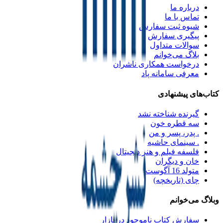
درباره ما
تماس با ما
شیوه ثبت سفارش
پیگیری سفارش
سوالات متداول
بلاگ می‌خوانم
درخواست همکاری ناشران
معرفی سامانه پاد
کتاب‌های پیشنهادی
گیرنده شناخته نشد
سه قطره خون
. پدر، پسر و من
. سینمای حاشیه
فلسفه فیلم و هنر دیجیتال
خان و دیگران
متولد 16 آگوست
چای (تاریخچه)
وبلاگ می‌خوانم
سفارش کتاب ناموجود در بازار