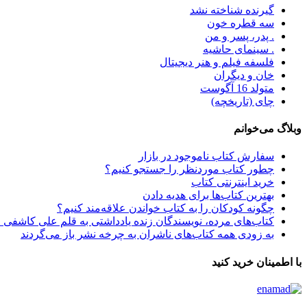
گیرنده شناخته نشد
سه قطره خون
. پدر، پسر و من
. سینمای حاشیه
فلسفه فیلم و هنر دیجیتال
خان و دیگران
متولد 16 آگوست
چای (تاریخچه)
وبلاگ می‌خوانم
سفارش کتاب ناموجود در بازار
چطور کتاب موردنظر را جستجو کنیم؟
خرید اینترنتی کتاب
بهترین کتاب‌ها برای هدیه دادن
چگونه کودکان را به کتاب خواندن علاقه‌مند کنیم؟
کتاب‌های مرده، نویسندگان زنده یادداشتی به قلم علی کاشفی 
به زودی همه کتاب‌های ناشران به چرخه نشر باز می‌گردند
با اطمینان خرید کنید