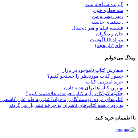
گیرنده شناخته نشد
سه قطره خون
. پدر، پسر و من
. سینمای حاشیه
فلسفه فیلم و هنر دیجیتال
خان و دیگران
متولد 16 آگوست
چای (تاریخچه)
وبلاگ می‌خوانم
سفارش کتاب ناموجود در بازار
چطور کتاب موردنظر را جستجو کنیم؟
خرید اینترنتی کتاب
بهترین کتاب‌ها برای هدیه دادن
چگونه کودکان را به کتاب خواندن علاقه‌مند کنیم؟
کتاب‌های مرده، نویسندگان زنده یادداشتی به قلم علی کاشفی 
به زودی همه کتاب‌های ناشران به چرخه نشر باز می‌گردند
با اطمینان خرید کنید