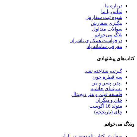
درباره ما
تماس با ما
شیوه ثبت سفارش
پیگیری سفارش
سوالات متداول
بلاگ می‌خوانم
درخواست همکاری ناشران
معرفی سامانه پاد
کتاب‌های پیشنهادی
گیرنده شناخته نشد
سه قطره خون
. پدر، پسر و من
. سینمای حاشیه
فلسفه فیلم و هنر دیجیتال
خان و دیگران
متولد 16 آگوست
چای (تاریخچه)
وبلاگ می‌خوانم
سفارش کتاب ناموجود در بازار