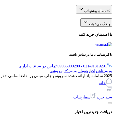
کتاب‌های پیشنهادی
وبلاگ می‌خوانم
با اطمینان خرید کنید
با کارشناسان ما در تماس باشید
021-91319291 - 09035000280 تماس در ساعات اداری
ورود ناشران
|
رهپویان
|
ورود کتابفروشی
2025 سامانه پاد ارائه دهنده سرویس چاپ مبتنی بر تقاضا.
تمامی حقو
خانه
سبد خرید
سفارشات
دریافت جدیدترین‌ اخبار