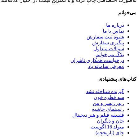
به‌صورت اختصاصی چاپ کرده و با کمترین قیمت در اختیار علاقه‌مندان
می‌خوانم
درباره ما
تماس با ما
شیوه ثبت سفارش
پیگیری سفارش
سوالات متداول
بلاگ می‌خوانم
درخواست همکاری ناشران
معرفی سامانه پاد
کتاب‌های پیشنهادی
گیرنده شناخته نشد
سه قطره خون
. پدر، پسر و من
. سینمای حاشیه
فلسفه فیلم و هنر دیجیتال
خان و دیگران
متولد 16 آگوست
چای (تاریخچه)