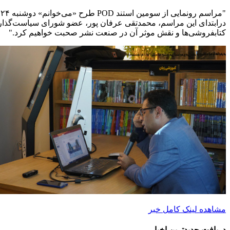
"مراسم رونمایی از سومین استند POD طرح «می‌خوانم» دوشنبه ۲۴ دی ماه ۱۴۰۳ در کتابفروشی بوکلند مارکیزسنتر با حضور جمعی از ناشران و کتابفروشان و اهالی فرهنگ برگزار شد.
درابتدای این مراسم، محمدتقی عرفان پور، عضو شورای سیاست‌گذار
کتابفروشی‌ها و نقش موثر آن در صنعت نشر صحبت خواهیم کرد."
مشاهده لینک کامل خبر
دریافت جدیدترین‌ اخبار