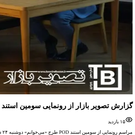
گزارش تصویر بازار از رونمایی سومین استند دیجیتال POD «می‌خوانم» در بوکلند
۱۵
بازدید
مراسم رونمایی از سومین استند POD طرح «می‌خوانم» دوشنبه ۲۴ دی ماه ۱۴۰۳ در کتابفروشی بوکلند مارکیز سنتر‌ با حضور جمعی از ناشران و کتابفروشان و اهالی فرهنگ برگزار شد.