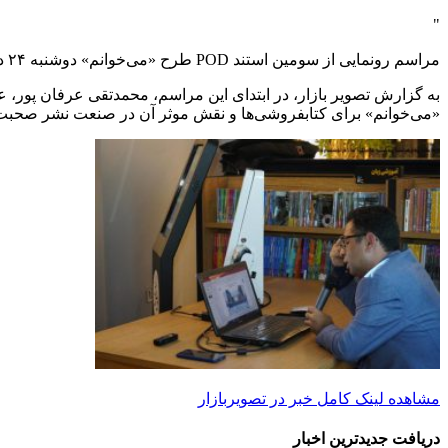
"
مراسم رونمایی از سومین استند POD طرح «می‌خوانم» دوشنبه ۲۴ دی ماه ۱۴۰۳ در کتابفروشی بوکلند مارکیز سنتر‌ با حضور جمعی از ناشران و کتابفروشان و اهالی فرهنگ برگزار شد.
به گزارش تصویر بازار، در ابتدای این مراسم، محمدتقی عرفان پو
«می‌خوانم» برای کتابفروشی‌ها و نقش موثر آن در صنعت نشر صحبت 
مشاهده لینک کامل خبر در تصویربازار
دریافت جدیدترین‌ اخبار