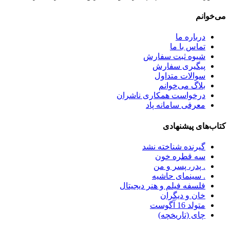
می‌خوانم
درباره ما
تماس با ما
شیوه ثبت سفارش
پیگیری سفارش
سوالات متداول
بلاگ می‌خوانم
درخواست همکاری ناشران
معرفی سامانه پاد
کتاب‌های پیشنهادی
گیرنده شناخته نشد
سه قطره خون
. پدر، پسر و من
. سینمای حاشیه
فلسفه فیلم و هنر دیجیتال
خان و دیگران
متولد 16 آگوست
چای (تاریخچه)