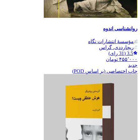
روانشناسی اندوه
مؤسسۀ انتشارات نگاه
ریچارد‌دی. گراس
3.5
(
31
رای)
۴۵۵٬۰۰۰
تومان
جدید
چاپ اختصاصی (بر اساس POD)