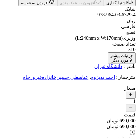
اشترا گذاری
افزودن به علاقه‌مندی
افزودن به قفسه
شابک
978-964-03-6329-4
زبان
فارسی
قطع
وزیری(L:240mm x W:170mm)
تعداد صفحه
310
جزئیات بیشتر
9
مورد دیگر
ناشر
:
دانشگاه تهران
مترجمان
:
احمد به‌پژوه
،
عباسعلی حسین‌خانزاده‌فیروزجاه
مقدار
1
قیمت
690,000
تومان
690,000
تومان