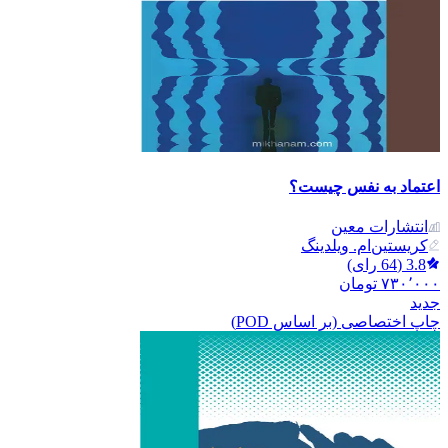
اعتماد به نفس چیست؟
انتشارات معین
کریستین‌ام. ویلدینگ
3.8
(
64
رای)
۷۳۰٬۰۰۰
تومان
جدید
چاپ اختصاصی (بر اساس POD)