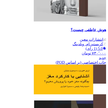
هوش عاطفی چیست؟
انتشارات معین
کریستین‌ام. ویلدینگ
5.0
(
1
رای)
۷۳۰٬۰۰۰
تومان
جدید
چاپ اختصاصی (بر اساس POD)