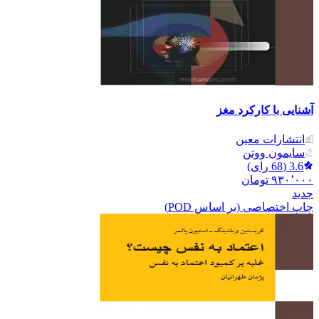
آشنایی با کارکرد مغز
انتشارات معین
سایمون ووتن
3.6
(
68
رای)
۹۳۰٬۰۰۰
تومان
جدید
چاپ اختصاصی (بر اساس POD)