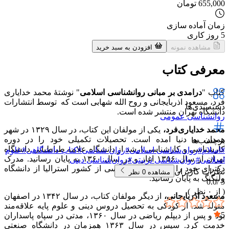
655,000
تومان
زمان آماده سازی
5
روز کاری
مشاهده نمونه
افزودن به سبد خرید
معرفی کتاب
کتاب "
درامدی
بر مبانی روانشناسی اسلامی
" نوشتهٔ محمد خدایاری
فرد، مسعود اذربایجانی و روح الله شهابی است که توسط انتشارات
دسته‌بندی‌ها
دانشگاه تهران منتشر شده است.
روانشناسی عمومی
محمد خدایاری‌فرد،
یکی از مولفان این کتاب، در سال ۱۳۲۹ در شهر
همدان به دنیا امده است. تحصیلات تکمیلی خود را در دوره
برچسب‌ها
کارشناسی و کارشناسی ارشد از دانشگاه علامه طباطبایی دانشگاه
#
اسلام
#
روان‌شناسی اسلامی
#
روان شناسی
#
کتاب دانشگاهی
#
علوم
تهران از سال ۱۳۵۶ اغاز و در سال ۱۳۶۰ به پایان رسانید. مدرک
اسلامی
#
روان‌شناسی تربیتی
#
روان‌شناسی دینی
دکترای خود را در رشته رواشناسی از کشور استرالیا از دانشگاه
نظرات کاربران
مشاهده
0
نظر
ولنگنگ به پایان رسانید.
0.0
5 /
( از
۰
نظر )
مسعود اذربایجانی،
از دیگر مولفان کتاب، در سال ۱۳۴۲ در اصفهان
متولد شد. از کودکی به تحصیل دروس دینی و علوم پایه علاقه‌مند
5
بود و پس از دیپلم ریاضی در سال ۱۳۶۰، مدتی در سپاه پاسداران
۰
خدمت کرد. سپس در سال ۱۳۶۳ همزمان در دانشگاه صنعتی