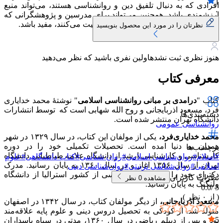
1
افرادی که به دنبال تلفیق دین و روانشناسی هستند، می‌تواند منبع
۰
ارزشمندی باشد. همچنین می‌تواند برای مدرسین و پژوهشگرانی که
در حوزه تلفیق روانشناسی و اسلام فعالیت می‌کنند، مفید باشد.
نظرتان را در مورد این محصول بنویسید
هنوز نظری ثبت نشده
اولین نفری باشید که نظر می‌دهید
معرفی کتاب
کتاب "
درامدی
بر مبانی روانشناسی اسلامی
" نوشتهٔ محمد خدایاری
فرد، مسعود اذربایجانی و روح الله شهابی است که توسط انتشارات
دسته‌بندی‌ها
دانشگاه تهران منتشر شده است.
روانشناسی عمومی
محمد خدایاری‌فرد،
یکی از مولفان این کتاب، در سال ۱۳۲۹ در شهر
همدان به دنیا امده است. تحصیلات تکمیلی خود را در دوره
برچسب‌ها
کارشناسی و کارشناسی ارشد از دانشگاه علامه طباطبایی دانشگاه
#
اسلام
#
روان‌شناسی اسلامی
#
روان شناسی
#
کتاب دانشگاهی
#
علوم
تهران از سال ۱۳۵۶ اغاز و در سال ۱۳۶۰ به پایان رسانید. مدرک
اسلامی
#
روان‌شناسی تربیتی
#
روان‌شناسی دینی
دکترای خود را در رشته رواشناسی از کشور استرالیا از دانشگاه
نظرات کاربران
مشاهده
0
نظر
ولنگنگ به پایان رسانید.
0.0
5 /
( از
۰
نظر )
مسعود اذربایجانی،
از دیگر مولفان کتاب، در سال ۱۳۴۲ در اصفهان
متولد شد. از کودکی به تحصیل دروس دینی و علوم پایه علاقه‌مند
5
بود و پس از دیپلم ریاضی در سال ۱۳۶۰، مدتی در سپاه پاسداران