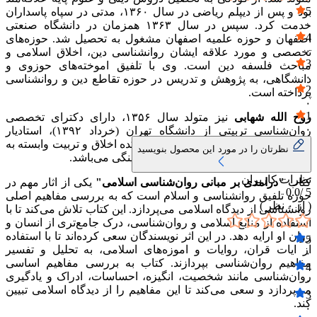
5
بود و پس از دیپلم ریاضی در سال ۱۳۶۰، مدتی در سپاه پاسداران
۰
خدمت کرد. سپس در سال ۱۳۶۳ همزمان در دانشگاه صنعتی
4
اصفهان و حوزه علمیه اصفهان مشغول به تحصیل شد. حوزه‌های
۰
تخصصی و مورد علاقه ایشان روانشناسی دین، اخلاق اسلامی و
3
مباحث فلسفه دین است. وی با تلفیق اموخته‌های حوزوی و
۰
دانشگاهی، به پژوهش و تدریس در حوزه تقاطع دین و روانشناسی
2
پرداخته است.
۰
1
روح الله شهابی
نیز متولد سال ۱۳۵۶، دارای دکترای تخصصی
۰
روان‌شناسی تربیتی از دانشگاه تهران (خرداد ۱۳۹۲)، استادیار
پژوهشی در گروه روان‌شناسیِ پژوهشکده اخلاق و تربیت وابسته به
نظرتان را در مورد این محصول بنویسید
پژوهشگاه علوم انسانی و مطالعات فرهنگی می‌باشد.
نظرات کاربران
کتاب
"درامدی بر مبانی روان‌شناسی اسلامی"
یکی از اثار مهم در
0.0
5 /
حوزه تلفیق روانشناسی و اسلام است که به بررسی مفاهیم اصلی
( از
۰
نظر )
روانشناسی از دیدگاه اسلامی می‌پردازد. این کتاب تلاش می‌کند تا با
استفاده از منابع اسلامی و روان‌شناسی، درک جامع‌تری از انسان و
روان او ارایه دهد. در این اثر نویسندگان سعی کرده‌اند تا با استفاده
5
از ایات قران، روایات و اموزه‌های اسلامی، به تحلیل و تفسیر
۰
مفاهیم روان‌شناسی بپردازند. کتاب به بررسی مفاهیم اساسی
4
روان‌شناسی مانند شخصیت، انگیزه، احساسات، ادراک و یادگیری
۰
می‌پردازد و سعی می‌کند تا این مفاهیم را از دیدگاه اسلامی تبیین
3
کند.
۰