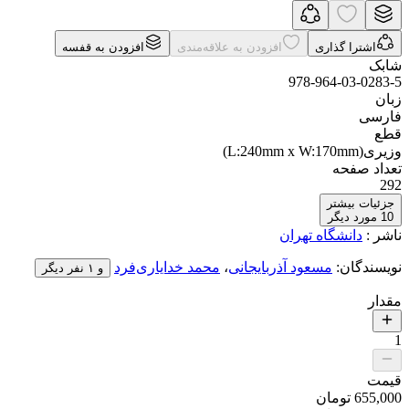
اشترا گذاری
افزودن به علاقه‌مندی
افزودن به قفسه
شابک
978-964-03-0283-5
زبان
فارسی
قطع
وزیری(L:240mm x W:170mm)
تعداد صفحه
292
جزئیات بیشتر
10
مورد دیگر
ناشر
:
دانشگاه تهران
نویسندگان
:
مسعود آذربایجانی
،
محمد خدایاری‌فرد
و ۱ نفر دیگر
مقدار
1
قیمت
655,000
تومان