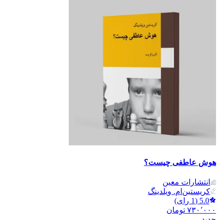
هوش عاطفی چیست؟
انتشارات معین
کریستین‌ام. ویلدینگ
5.0
(
1
رای)
۷۳۰٬۰۰۰
تومان
جدید