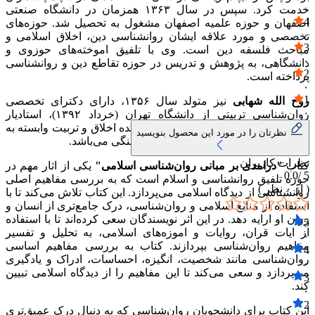
۰
خدمت کرد. سپس در سال ۱۳۶۳ همزمان در دانشگاه صنعتی
4
اصفهان و حوزه علمیه اصفهان مشغول به تحصیل شد. حوزه‌های
۰
تخصصی و مورد علاقه ایشان روانشناسی دین، اخلاق اسلامی و
3
مباحث فلسفه دین است. وی با تلفیق اموخته‌های حوزوی و
۰
دانشگاهی، به پژوهش و تدریس در حوزه تقاطع دین و روانشناسی
2
پرداخته است.
۰
1
روح الله شهابی
نیز متولد سال ۱۳۵۶، دارای دکترای تخصصی
۰
روان‌شناسی تربیتی از دانشگاه تهران (خرداد ۱۳۹۲)، استادیار
پژوهشی در گروه روان‌شناسیِ پژوهشکده اخلاق و تربیت وابسته به
نظرتان را در مورد این محصول بنویسید
پژوهشگاه علوم انسانی و مطالعات فرهنگی می‌باشد.
نظرات کاربران
کتاب
"درامدی بر مبانی روان‌شناسی اسلامی"
یکی از اثار مهم در
0.0
5 /
حوزه تلفیق روانشناسی و اسلام است که به بررسی مفاهیم اصلی
( از
۰
نظر )
روانشناسی از دیدگاه اسلامی می‌پردازد. این کتاب تلاش می‌کند تا با
استفاده از منابع اسلامی و روان‌شناسی، درک جامع‌تری از انسان و
روان او ارایه دهد. در این اثر نویسندگان سعی کرده‌اند تا با استفاده
5
از ایات قران، روایات و اموزه‌های اسلامی، به تحلیل و تفسیر
۰
مفاهیم روان‌شناسی بپردازند. کتاب به بررسی مفاهیم اساسی
4
روان‌شناسی مانند شخصیت، انگیزه، احساسات، ادراک و یادگیری
۰
می‌پردازد و سعی می‌کند تا این مفاهیم را از دیدگاه اسلامی تبیین
3
کند.
۰
2
این کتاب برای دانشجویان روان‌شناسی که به دنبال درک عمیق‌تری