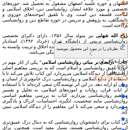
4
اصفهان و حوزه علمیه اصفهان مشغول به تحصیل شد. حوزه‌های
۰
تخصصی و مورد علاقه ایشان روانشناسی دین، اخلاق اسلامی و
3
مباحث فلسفه دین است. وی با تلفیق اموخته‌های حوزوی و
۰
دانشگاهی، به پژوهش و تدریس در حوزه تقاطع دین و روانشناسی
2
پرداخته است.
۰
1
روح الله شهابی
نیز متولد سال ۱۳۵۶، دارای دکترای تخصصی
۰
روان‌شناسی تربیتی از دانشگاه تهران (خرداد ۱۳۹۲)، استادیار
پژوهشی در گروه روان‌شناسیِ پژوهشکده اخلاق و تربیت وابسته به
نظرتان را در مورد این محصول بنویسید
پژوهشگاه علوم انسانی و مطالعات فرهنگی می‌باشد.
نظرات کاربران
کتاب
"درامدی بر مبانی روان‌شناسی اسلامی"
یکی از اثار مهم در
0.0
5 /
حوزه تلفیق روانشناسی و اسلام است که به بررسی مفاهیم اصلی
( از
۰
نظر )
روانشناسی از دیدگاه اسلامی می‌پردازد. این کتاب تلاش می‌کند تا با
استفاده از منابع اسلامی و روان‌شناسی، درک جامع‌تری از انسان و
روان او ارایه دهد. در این اثر نویسندگان سعی کرده‌اند تا با استفاده
5
از ایات قران، روایات و اموزه‌های اسلامی، به تحلیل و تفسیر
۰
مفاهیم روان‌شناسی بپردازند. کتاب به بررسی مفاهیم اساسی
4
روان‌شناسی مانند شخصیت، انگیزه، احساسات، ادراک و یادگیری
۰
می‌پردازد و سعی می‌کند تا این مفاهیم را از دیدگاه اسلامی تبیین
3
کند.
۰
2
این کتاب برای دانشجویان روان‌شناسی که به دنبال درک عمیق‌تری
۰
از مبانی روان‌شناسی هستند، بسیار مفید است. همچنین، برای