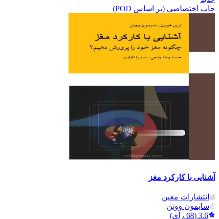
چاپ اختصاصی (بر اساس POD)
آشنایی با کارکرد مغز
انتشارات معین
سایمون ووتن
3.6
(
68
رای)