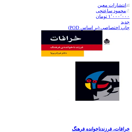
انتشارات معین
محمود ساعتچی
۱٬۰۰۰٬۰۰۰
تومان
جدید
چاپ اختصاصی (بر اساس POD)
خرافات، فرزندناخوانده فرهنگ