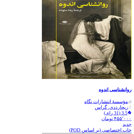
روانشناسی اندوه
مؤسسۀ انتشارات نگاه
ریچارد‌دی. گراس
3.5
(
31
رای)
۴۵۵٬۰۰۰
تومان
جدید
چاپ اختصاصی (بر اساس POD)