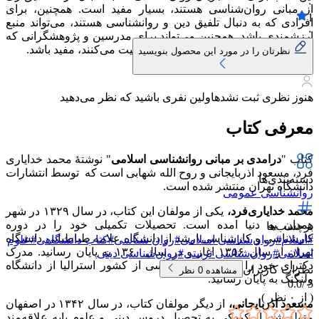
۰
از مبانی روان‌شناسی هستند، بسیار مفید است. همچنین، برای
1
افرادی که به دنبال تلفیق دین و روانشناسی هستند، می‌تواند منبع
۰
ارزشمندی باشد. همچنین می‌تواند برای مدرسین و پژوهشگرانی که
در حوزه تلفیق روانشناسی و اسلام فعالیت می‌کنند، مفید باشد.
نظرتان را در مورد این محصول بنویسید
هنوز نظری ثبت نشده
اولین نفری باشید که نظر می‌دهید
معرفی کتاب
کتاب "
درامدی
بر مبانی روانشناسی اسلامی
" نوشتهٔ محمد خدایاری
فرد، مسعود اذربایجانی و روح الله شهابی است که توسط انتشارات
دسته‌بندی‌ها
دانشگاه تهران منتشر شده است.
روانشناسی عمومی
محمد خدایاری‌فرد،
یکی از مولفان این کتاب، در سال ۱۳۲۹ در شهر
همدان به دنیا امده است. تحصیلات تکمیلی خود را در دوره
برچسب‌ها
کارشناسی و کارشناسی ارشد از دانشگاه علامه طباطبایی دانشگاه
#
اسلام
#
روان‌شناسی اسلامی
#
روان شناسی
#
کتاب دانشگاهی
#
علوم
تهران از سال ۱۳۵۶ اغاز و در سال ۱۳۶۰ به پایان رسانید. مدرک
اسلامی
#
روان‌شناسی تربیتی
#
روان‌شناسی دینی
دکترای خود را در رشته رواشناسی از کشور استرالیا از دانشگاه
نظرات کاربران
مشاهده
0
نظر
ولنگنگ به پایان رسانید.
0.0
5 /
( از
۰
نظر )
مسعود اذربایجانی،
از دیگر مولفان کتاب، در سال ۱۳۴۲ در اصفهان
متولد شد. از کودکی به تحصیل دروس دینی و علوم پایه علاقه‌مند