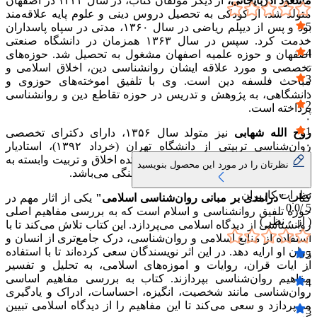
مسعود اذربایجانی،
از دیگر مولفان کتاب، در سال ۱۳۴۲ در اصفهان
متولد شد. از کودکی به تحصیل دروس دینی و علوم پایه علاقه‌مند
5
بود و پس از دیپلم ریاضی در سال ۱۳۶۰، مدتی در سپاه پاسداران
۰
خدمت کرد. سپس در سال ۱۳۶۳ همزمان در دانشگاه صنعتی
4
اصفهان و حوزه علمیه اصفهان مشغول به تحصیل شد. حوزه‌های
۰
تخصصی و مورد علاقه ایشان روانشناسی دین، اخلاق اسلامی و
3
مباحث فلسفه دین است. وی با تلفیق اموخته‌های حوزوی و
۰
دانشگاهی، به پژوهش و تدریس در حوزه تقاطع دین و روانشناسی
2
پرداخته است.
۰
1
روح الله شهابی
نیز متولد سال ۱۳۵۶، دارای دکترای تخصصی
۰
روان‌شناسی تربیتی از دانشگاه تهران (خرداد ۱۳۹۲)، استادیار
پژوهشی در گروه روان‌شناسیِ پژوهشکده اخلاق و تربیت وابسته به
نظرتان را در مورد این محصول بنویسید
پژوهشگاه علوم انسانی و مطالعات فرهنگی می‌باشد.
نظرات کاربران
کتاب
"درامدی بر مبانی روان‌شناسی اسلامی"
یکی از اثار مهم در
0.0
5 /
حوزه تلفیق روانشناسی و اسلام است که به بررسی مفاهیم اصلی
( از
۰
نظر )
روانشناسی از دیدگاه اسلامی می‌پردازد. این کتاب تلاش می‌کند تا با
استفاده از منابع اسلامی و روان‌شناسی، درک جامع‌تری از انسان و
روان او ارایه دهد. در این اثر نویسندگان سعی کرده‌اند تا با استفاده
5
از ایات قران، روایات و اموزه‌های اسلامی، به تحلیل و تفسیر
۰
مفاهیم روان‌شناسی بپردازند. کتاب به بررسی مفاهیم اساسی
4
روان‌شناسی مانند شخصیت، انگیزه، احساسات، ادراک و یادگیری
۰
می‌پردازد و سعی می‌کند تا این مفاهیم را از دیدگاه اسلامی تبیین
3