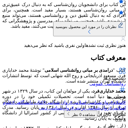
2
این کتاب برای دانشجویان روان‌شناسی که به دنبال درک عمیق‌تری
۰
از مبانی روان‌شناسی هستند، بسیار مفید است. همچنین، برای
1
افرادی که به دنبال تلفیق دین و روانشناسی هستند، می‌تواند منبع
۰
ارزشمندی باشد. همچنین می‌تواند برای مدرسین و پژوهشگرانی که
در حوزه تلفیق روانشناسی و اسلام فعالیت می‌کنند، مفید باشد.
نظرتان را در مورد این محصول بنویسید
هنوز نظری ثبت نشده
اولین نفری باشید که نظر می‌دهید
معرفی کتاب
کتاب "
درامدی
بر مبانی روانشناسی اسلامی
" نوشتهٔ محمد خدایاری
فرد، مسعود اذربایجانی و روح الله شهابی است که توسط انتشارات
دسته‌بندی‌ها
دانشگاه تهران منتشر شده است.
روانشناسی عمومی
محمد خدایاری‌فرد،
یکی از مولفان این کتاب، در سال ۱۳۲۹ در شهر
همدان به دنیا امده است. تحصیلات تکمیلی خود را در دوره
برچسب‌ها
کارشناسی و کارشناسی ارشد از دانشگاه علامه طباطبایی دانشگاه
#
اسلام
#
روان‌شناسی اسلامی
#
روان شناسی
#
کتاب دانشگاهی
#
علوم
تهران از سال ۱۳۵۶ اغاز و در سال ۱۳۶۰ به پایان رسانید. مدرک
اسلامی
#
روان‌شناسی تربیتی
#
روان‌شناسی دینی
دکترای خود را در رشته رواشناسی از کشور استرالیا از دانشگاه
نظرات کاربران
مشاهده
0
نظر
ولنگنگ به پایان رسانید.
0.0
5 /
( از
۰
نظر )