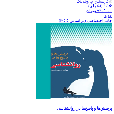
کریستین‌ام. ویلدینگ
3.8
(
64
رای)
۷۳۰٬۰۰۰
تومان
جدید
چاپ اختصاصی (بر اساس POD)
پرسش‌ها و پاسخ‌ها در روانشناسی