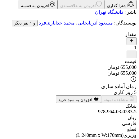
اشترا گذاری
افزودن به علاقه‌مندی
افزودن به قفسه
ناشر
:
دانشگاه تهران
نویسندگان
:
مسعود آذربایجانی
،
محمد خدایاری‌فرد
و ۱ نفر دیگر
مقدار
1
قیمت
655,000
تومان
655,000
تومان
زمان آماده سازی
5
روز کاری
مشاهده نمونه
افزودن به سبد خرید
شابک
978-964-03-0283-5
زبان
فارسی
قطع
وزیری(L:240mm x W:170mm)