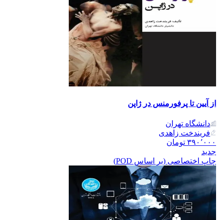
از آیین تا پرفورمنس در ژاپن
دانشگاه تهران
فریندخت زاهدی
۳۹۰٬۰۰۰
تومان
جدید
چاپ اختصاصی (بر اساس POD)