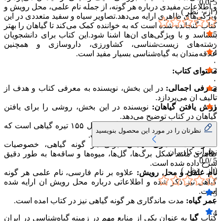
0.0
5 /
و اطلاعات مفیدی درباره هر گونه، از جمله نام علمی، محل رویش و
( از
۰
نظر )
ویژگی‌های ظاهری ارایه می‌دهد.تصاویر سیاه و سفید متعددی در این
کتاب گنجانده شده است که به خواننده کمک می‌کند تا گیاهان را بهتر
5
بشناسد و با ویژگی‌های ان‌ها اشنا شود.این کتاب برای دانشجویان
۰
رشته‌های زیست‌شناسی، کشاورزی، داروسازی و همچنین
4
علاقه‌مندان به گیاه‌شناسی بسیار مفید است.
۰
3
محتوای کتاب:
۰
معرفی اجمالی:
در این بخش، نویسنده به معرفی کتاب و هدف از
2
تالیف ان می‌پردازد.
۰
روش یافتن گیاهان:
نویسنده در این بخش، روشی را برای یافتن
1
گیاهان در کتاب توضیح می‌دهد.
۰
فهرست تیره‌های گیاهی:
کتاب گیا شامل ۱۵۵ تیره گیاهی است که
نظرتان را در مورد این محصول بنویسید
هر یک به طور مفصل بررسی شده است.
خصوصیات ظاهری گیاهان:
برای هر گونه گیاهی، خصوصیات
نظرات کاربران
ظاهری مانند شکل برگ‌ها، گل‌ها، میوه‌ها و ساقه‌ها به طور دقیق
0.0
5 /
شرح داده شده است.
( از
۰
نظر )
نام علمی و محل رویش:
علاوه بر نام فارسی، نام علمی هر گونه
گیاهی نیز ذکر شده و اطلاعاتی درباره محل رویش ان ارایه شده
است.
5
عمر گیاه:
مدت ماندگاری هر گونه گیاهی نیز در کتاب امده است.
۰
4
کتاب
گیا
به عنوان یکی از منابع مهم در زمینه گیاه‌شناسی در ایران