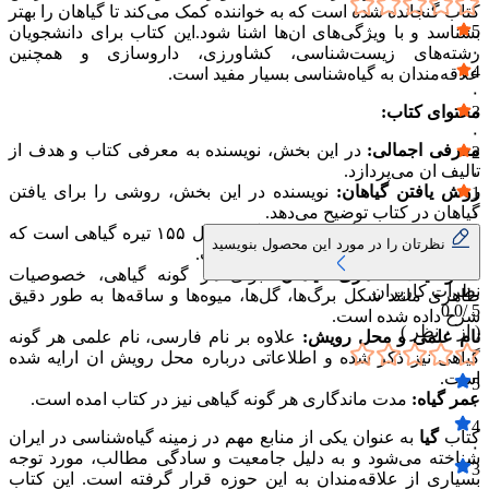
کتاب گنجانده شده است که به خواننده کمک می‌کند تا گیاهان را بهتر
5
بشناسد و با ویژگی‌های ان‌ها اشنا شود.این کتاب برای دانشجویان
۰
رشته‌های زیست‌شناسی، کشاورزی، داروسازی و همچنین
4
علاقه‌مندان به گیاه‌شناسی بسیار مفید است.
۰
3
محتوای کتاب:
۰
معرفی اجمالی:
در این بخش، نویسنده به معرفی کتاب و هدف از
2
تالیف ان می‌پردازد.
۰
روش یافتن گیاهان:
نویسنده در این بخش، روشی را برای یافتن
1
گیاهان در کتاب توضیح می‌دهد.
۰
فهرست تیره‌های گیاهی:
کتاب گیا شامل ۱۵۵ تیره گیاهی است که
نظرتان را در مورد این محصول بنویسید
هر یک به طور مفصل بررسی شده است.
خصوصیات ظاهری گیاهان:
برای هر گونه گیاهی، خصوصیات
نظرات کاربران
ظاهری مانند شکل برگ‌ها، گل‌ها، میوه‌ها و ساقه‌ها به طور دقیق
0.0
5 /
شرح داده شده است.
( از
۰
نظر )
نام علمی و محل رویش:
علاوه بر نام فارسی، نام علمی هر گونه
گیاهی نیز ذکر شده و اطلاعاتی درباره محل رویش ان ارایه شده
است.
5
عمر گیاه:
مدت ماندگاری هر گونه گیاهی نیز در کتاب امده است.
۰
4
کتاب
گیا
به عنوان یکی از منابع مهم در زمینه گیاه‌شناسی در ایران
۰
شناخته می‌شود و به دلیل جامعیت و سادگی مطالب، مورد توجه
3
بسیاری از علاقه‌مندان به این حوزه قرار گرفته است. این کتاب