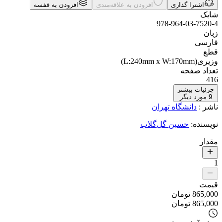
اشترا گذاری
افزودن به علاقه‌مندی
افزودن به قفسه
شابک
978-964-03-7520-4
زبان
فارسی
قطع
وزیری(L:240mm x W:170mm)
تعداد صفحه
416
جزئیات بیشتر
9
مورد دیگر
ناشر
:
دانشگاه تهران
نویسنده
:
حسین گل‌گلاب
مقدار
1
قیمت
865,000
تومان
865,000
تومان