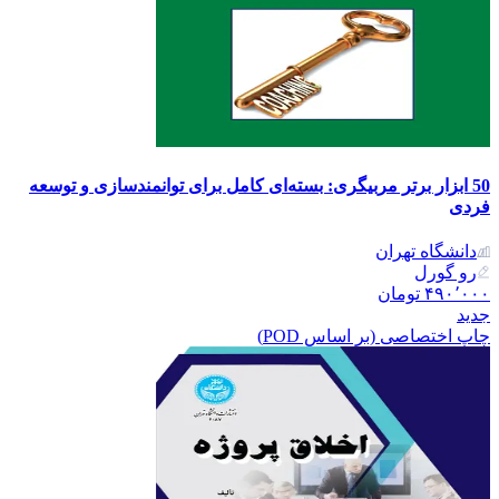
50 ابزار برتر مربیگری: بسته‌ای کامل برای توانمندسازی و توسعه
فردی
دانشگاه تهران
رو گورل
۴۹۰٬۰۰۰
تومان
جدید
چاپ اختصاصی (بر اساس POD)