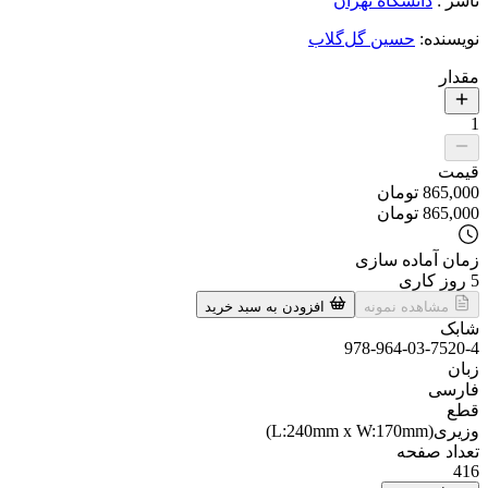
ناشر
:
دانشگاه تهران
نویسنده
:
حسین گل‌گلاب
مقدار
1
قیمت
865,000
تومان
865,000
تومان
زمان آماده سازی
5
روز کاری
مشاهده نمونه
افزودن به سبد خرید
شابک
978-964-03-7520-4
زبان
فارسی
قطع
وزیری(L:240mm x W:170mm)
تعداد صفحه
416