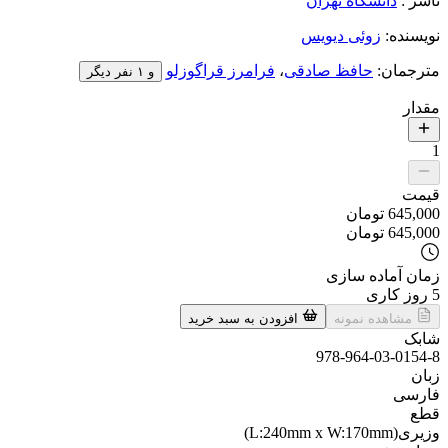
ناشر
:
دانشگاه تهران
نویسنده
:
زوئی دیویس
مترجمان
:
حافظ صادقی
،
فرامرز قراگوزلو
و ۱ نفر دیگر
مقدار
1
قیمت
645,000
تومان
645,000
تومان
زمان آماده سازی
5
روز کاری
مشاهده نمونه
افزودن به سبد خرید
شابک
978-964-03-0154-8
زبان
فارسی
قطع
وزیری(L:240mm x W:170mm)