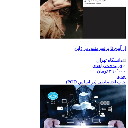
از آیین تا پرفورمنس در ژاپن
دانشگاه تهران
فریندخت زاهدی
۳۹۰٬۰۰۰
تومان
جدید
چاپ اختصاصی (بر اساس POD)