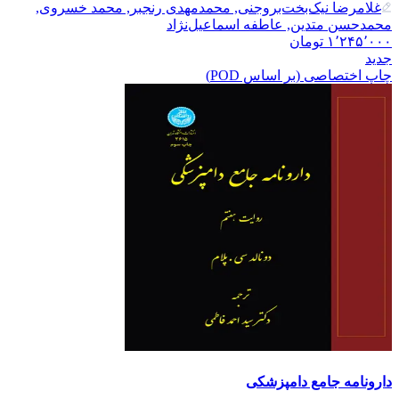
غلامرضا نیک‌بخت‌بروجنی, محمدمهدی رنجبر, محمد خسروی,
محمدحسن متدین, عاطفه اسماعیل‌نژاد
۱٬۲۴۵٬۰۰۰
تومان
جدید
چاپ اختصاصی (بر اساس POD)
دارونامه جامع دامپزشکی