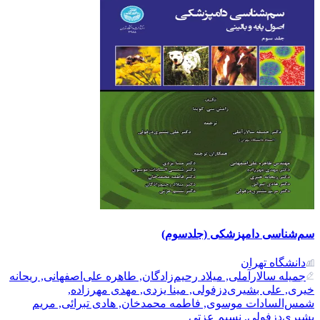
سم‌شناسی دامپزشکی (جلدسوم)
دانشگاه تهران
جمیله سالارآملی, میلاد رحیم‌زادگان, طاهره علی‌اصفهانی, ریحانه
خیری, علی بشیری‌دزفولی, مینا یزدی, مهدی مهرزاده,
شمس‌السادات موسوی, فاطمه محمدخان, هادی تبرائی, مریم
بشیری‌دزفولی, نسیم عزتی