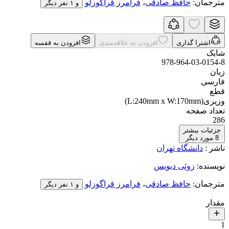
مترجمان
:
حافظ صادقی
،
فرامرز قراگوزلو
و ۱ نفر دیگر
اشترا گذاری
افزودن به علاقه‌مندی
افزودن به قفسه
شابک
978-964-03-0154-8
زبان
فارسی
قطع
وزیری(L:240mm x W:170mm)
تعداد صفحه
286
جزئیات بیشتر
8
مورد دیگر
ناشر
:
دانشگاه تهران
نویسنده
:
زوئی دیویس
مترجمان
:
حافظ صادقی
،
فرامرز قراگوزلو
و ۱ نفر دیگر
مقدار
1