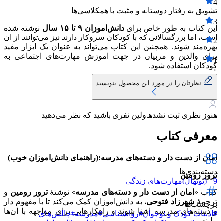
4
تشویق به رفتار دوستانه و مثبت با همکلاسی‌ها
۰
3
این کتاب به طور خاص برای
دانش‌اموزان ۹ تا ۱۵ سال
نوشته شده
۰
است، اما بزرگسالانی که با کودکان سروکار دارند نیز می‌توانند از ان
2
بهره‌مند شوند. همچنین این کتاب می‌تواند به عنوان یک ابزار مفید
۰
برای والدین و مربیان در جهت اموزش مهارت‌های اجتماعی به
1
کودکان استفاده شود.
۰
نظرتان را در مورد این محصول بنویسید
هنوز نظری ثبت نشده
اولین نفری باشید که نظر می‌دهید
معرفی کتاب
امان از دست دار و دسته‌های مدرسه:(راهنمای دانش‌اموزان خوب)
دسته‌بندی‌ها
ترور رومین
9+ (نونهال)
مهارت‌های زندگی
کتاب «
امان از دست دار و دسته‌های مدرسه
» نوشتهٔ
ترور رومین
و
ترجمهٔ
شهرزاد فتوحی
، به دانش‌اموزان کمک می‌کند تا با مفهوم دار
برچسب‌ها
و دسته‌های مدرسه اشنا شوند و راهکارهایی برای مواجهه با ان‌ها
#
ادبیات کودک و نوجوان
#
روانشناسی
#
مدرسه
#
چالش‌های
بیابند.