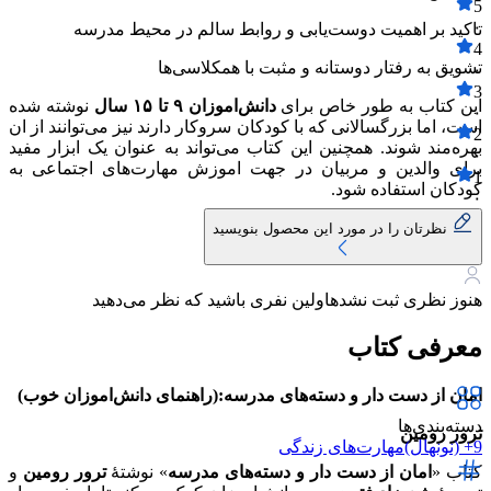
5
۰
تاکید بر اهمیت دوست‌یابی و روابط سالم در محیط مدرسه
4
تشویق به رفتار دوستانه و مثبت با همکلاسی‌ها
۰
3
این کتاب به طور خاص برای
دانش‌اموزان ۹ تا ۱۵ سال
نوشته شده
۰
است، اما بزرگسالانی که با کودکان سروکار دارند نیز می‌توانند از ان
2
بهره‌مند شوند. همچنین این کتاب می‌تواند به عنوان یک ابزار مفید
۰
برای والدین و مربیان در جهت اموزش مهارت‌های اجتماعی به
1
کودکان استفاده شود.
۰
نظرتان را در مورد این محصول بنویسید
هنوز نظری ثبت نشده
اولین نفری باشید که نظر می‌دهید
معرفی کتاب
امان از دست دار و دسته‌های مدرسه:(راهنمای دانش‌اموزان خوب)
دسته‌بندی‌ها
ترور رومین
9+ (نونهال)
مهارت‌های زندگی
کتاب «
امان از دست دار و دسته‌های مدرسه
» نوشتهٔ
ترور رومین
و