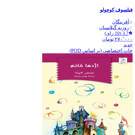
فیلسوف کوچولو
آفرینگان
روزبه گیلاسیان
3.7
(
10
رای)
۲۷۰٬۰۰۰
تومان
جدید
چاپ اختصاصی (بر اساس POD)