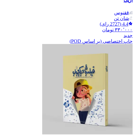
اریک
ققنوس
شان تن
4.4
(
2727
رای)
۳۳۰٬۰۰۰
تومان
جدید
چاپ اختصاصی (بر اساس POD)