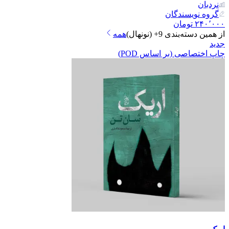
نردبان
گروه نویسندگان
۲۴۰٬۰۰۰
تومان
از همین دسته‌بندی
9+ (نونهال)
همه
جدید
چاپ اختصاصی (بر اساس POD)