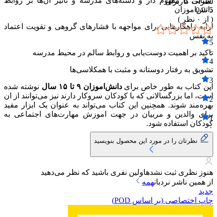
اشنایی با مفهوم دار و دسته‌های مدرسه و تاثیر ان‌ها بر روابط
نظرات کاربران
دانش‌اموزان
0.0
5 /
( از
۰
نظر )
ارایه راهکارهایی برای مواجهه با فشارهای گروهی و تقویت اعتماد
به نفس
5
۰
تاکید بر اهمیت دوست‌یابی و روابط سالم در محیط مدرسه
4
تشویق به رفتار دوستانه و مثبت با همکلاسی‌ها
۰
3
این کتاب به طور خاص برای
دانش‌اموزان ۹ تا ۱۵ سال
نوشته شده
۰
است، اما بزرگسالانی که با کودکان سروکار دارند نیز می‌توانند از ان
2
بهره‌مند شوند. همچنین این کتاب می‌تواند به عنوان یک ابزار مفید
۰
برای والدین و مربیان در جهت اموزش مهارت‌های اجتماعی به
1
کودکان استفاده شود.
۰
نظرتان را در مورد این محصول بنویسید
هنوز نظری ثبت نشده
اولین نفری باشید که نظر می‌دهید
از همین ناشر
نردبان
همه
جدید
چاپ اختصاصی (بر اساس POD)