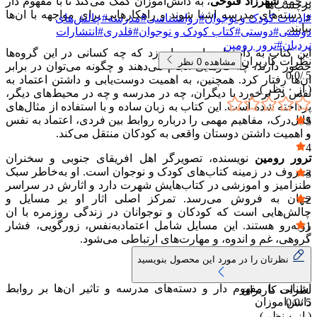
ترجمهٔ
شهرزاد فتوحی
، به دانش‌اموزان کمک می‌کند تا با مفهوم دار
برچسب‌ها
و دسته‌های مدرسه اشنا شوند و راهکارهایی برای مواجهه با ان‌ها
#
ادبیات کودک و نوجوان
#
روانشناسی
#
مدرسه
#
چالش‌های
بیابند.
دوستی
#
دوستی
#
کتاب کودک و نوجوان
#
قلدری
#
انتشارات
نردبان
#
ترور رومین
این کتاب به دانش‌اموزان می‌اموزد که چه کسانی در این گروه‌ها
نظرات کاربران
مشاهده
0
نظر
حضور دارند، چه کارهایی انجام می‌دهند و چگونه می‌توان در برابر
0.0
5 /
ان‌ها رفتار کرد. همچنین، به اهمیت دوست‌یابی و داشتن اعتماد به
( از
۰
نظر )
نفس در برخورد با دیگران، چه در مدرسه و چه در محیط‌های دیگر،
پرداخته شده است. این کتاب به زبان ساده و با استفاده از مثال‌های
قابل‌درک، مفاهیم مهمی را درباره روابط بین فردی، اعتماد به نفس
5
و اهمیت داشتن دوستان واقعی به کودکان منتقل می‌کند.
۰
4
ترور رومین
نویسنده، تصویرگر اهل افریقای جنوبی و سخنران
۰
معروف در زمینه کتاب‌های کودک و نوجوان است. او به‌خاطر سبک
3
طنزامیز و اموزشی در کتاب‌هایش شهرت دارد و اثارش در سراسر
۰
جهان به فروش می‌رسد. تمرکز اصلی اثار او بر مسایل و
2
چالش‌هایی است که کودکان و نوجوانان در زندگی روزمره با ان
۰
روبه‌رو هستند. این مسایل شامل اعتمادبه‌نفس، زورگویی، فشار
1
گروهی، غم و اندوه، و مهارت‌های ارتباطی می‌شود.
۰
نظرتان را در مورد این محصول بنویسید
نکات برجسته کتاب:
اشنایی با مفهوم دار و دسته‌های مدرسه و تاثیر ان‌ها بر روابط
نظرات کاربران
دانش‌اموزان
0.0
5 /
( از
۰
نظر )