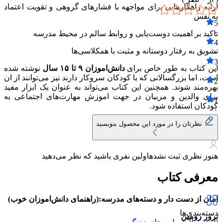
ارایه راهکارهایی برای مواجهه با فشارهای گروهی و تقویت اعتماد
به نفس
5
۰
تاکید بر اهمیت دوست‌یابی و روابط سالم در محیط مدرسه
4
تشویق به رفتار دوستانه و مثبت با همکلاسی‌ها
۰
3
این کتاب به طور خاص برای
دانش‌اموزان ۹ تا ۱۵ سال
نوشته شده
۰
است، اما بزرگسالانی که با کودکان سروکار دارند نیز می‌توانند از ان
2
بهره‌مند شوند. همچنین این کتاب می‌تواند به عنوان یک ابزار مفید
۰
برای والدین و مربیان در جهت اموزش مهارت‌های اجتماعی به
1
کودکان استفاده شود.
۰
نظرتان را در مورد این محصول بنویسید
هنوز نظری ثبت نشده
اولین نفری باشید که نظر می‌دهید
معرفی کتاب
امان از دست دار و دسته‌های مدرسه:(راهنمای دانش‌اموزان خوب)
دسته‌بندی‌ها
ترور رومین