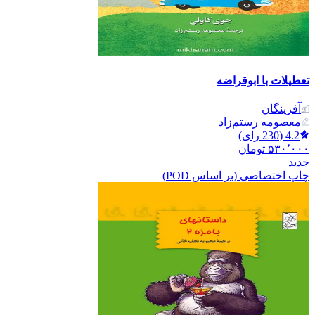
تعطیلات با ابوقراضه
آفرینگان
معصومه رستم‌زاد
4.2
(
230
رای)
۵۳۰٬۰۰۰
تومان
جدید
چاپ اختصاصی (بر اساس POD)