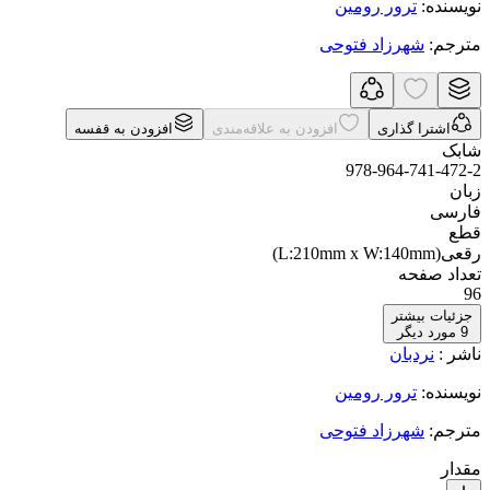
نویسنده
:
ترور رومین
مترجم
:
شهرزاد فتوحی
اشترا گذاری
افزودن به علاقه‌مندی
افزودن به قفسه
شابک
978-964-741-472-2
زبان
فارسی
قطع
رقعی(L:210mm x W:140mm)
تعداد صفحه
96
جزئیات بیشتر
9
مورد دیگر
ناشر
:
نردبان
نویسنده
:
ترور رومین
مترجم
:
شهرزاد فتوحی
مقدار