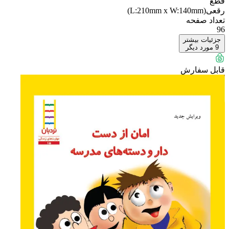
قطع
رقعی(L:210mm x W:140mm)
تعداد صفحه
96
جزئیات بیشتر
9
مورد دیگر
قابل سفارش