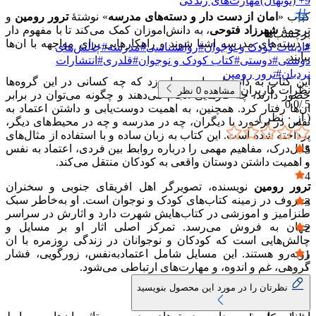
9+ (نونهال)
مهارت‌های زندگی
کتاب «
امان از دست دار و دسته‌های مدرسه
» نوشتهٔ
ترور رومین
و
ترجمهٔ
شهرزاد فتوحی
، به دانش‌اموزان کمک می‌کند تا با مفهوم دار
برچسب‌ها
و دسته‌های مدرسه اشنا شوند و راهکارهایی برای مواجهه با ان‌ها
#
ادبیات کودک و نوجوان
#
روانشناسی
#
مدرسه
#
چالش‌های
بیابند.
دوستی
#
دوستی
#
کتاب کودک و نوجوان
#
قلدری
#
انتشارات
نردبان
#
ترور رومین
این کتاب به دانش‌اموزان می‌اموزد که چه کسانی در این گروه‌ها
نظرات کاربران
مشاهده
0
نظر
حضور دارند، چه کارهایی انجام می‌دهند و چگونه می‌توان در برابر
0.0
5 /
ان‌ها رفتار کرد. همچنین، به اهمیت دوست‌یابی و داشتن اعتماد به
( از
۰
نظر )
نفس در برخورد با دیگران، چه در مدرسه و چه در محیط‌های دیگر،
پرداخته شده است. این کتاب به زبان ساده و با استفاده از مثال‌های
قابل‌درک، مفاهیم مهمی را درباره روابط بین فردی، اعتماد به نفس
5
و اهمیت داشتن دوستان واقعی به کودکان منتقل می‌کند.
۰
4
ترور رومین
نویسنده، تصویرگر اهل افریقای جنوبی و سخنران
۰
معروف در زمینه کتاب‌های کودک و نوجوان است. او به‌خاطر سبک
3
طنزامیز و اموزشی در کتاب‌هایش شهرت دارد و اثارش در سراسر
۰
جهان به فروش می‌رسد. تمرکز اصلی اثار او بر مسایل و
2
چالش‌هایی است که کودکان و نوجوانان در زندگی روزمره با ان
۰
روبه‌رو هستند. این مسایل شامل اعتمادبه‌نفس، زورگویی، فشار
1
گروهی، غم و اندوه، و مهارت‌های ارتباطی می‌شود.
۰
نظرتان را در مورد این محصول بنویسید
نکات برجسته کتاب: