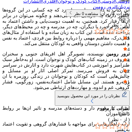
دوستی
#
دوستی
#
کتاب کودک و نوجوان
#
قلدری
#
انتشارات
نردبان
#
ترور رومین
این کتاب به دانش‌اموزان می‌اموزد که چه کسانی در این گروه‌ها
نظرات کاربران
مشاهده
0
نظر
حضور دارند، چه کارهایی انجام می‌دهند و چگونه می‌توان در برابر
0.0
5 /
ان‌ها رفتار کرد. همچنین، به اهمیت دوست‌یابی و داشتن اعتماد به
( از
۰
نظر )
نفس در برخورد با دیگران، چه در مدرسه و چه در محیط‌های دیگر،
پرداخته شده است. این کتاب به زبان ساده و با استفاده از مثال‌های
قابل‌درک، مفاهیم مهمی را درباره روابط بین فردی، اعتماد به نفس
5
و اهمیت داشتن دوستان واقعی به کودکان منتقل می‌کند.
۰
4
ترور رومین
نویسنده، تصویرگر اهل افریقای جنوبی و سخنران
۰
معروف در زمینه کتاب‌های کودک و نوجوان است. او به‌خاطر سبک
3
طنزامیز و اموزشی در کتاب‌هایش شهرت دارد و اثارش در سراسر
۰
جهان به فروش می‌رسد. تمرکز اصلی اثار او بر مسایل و
2
چالش‌هایی است که کودکان و نوجوانان در زندگی روزمره با ان
۰
روبه‌رو هستند. این مسایل شامل اعتمادبه‌نفس، زورگویی، فشار
1
گروهی، غم و اندوه، و مهارت‌های ارتباطی می‌شود.
۰
نظرتان را در مورد این محصول بنویسید
نکات برجسته کتاب:
اشنایی با مفهوم دار و دسته‌های مدرسه و تاثیر ان‌ها بر روابط
نظرات کاربران
دانش‌اموزان
0.0
5 /
( از
۰
نظر )
ارایه راهکارهایی برای مواجهه با فشارهای گروهی و تقویت اعتماد
به نفس