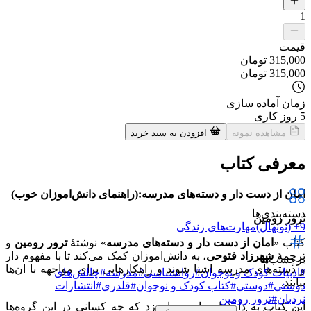
1
قیمت
315,000
تومان
315,000
تومان
زمان آماده سازی
5
روز کاری
مشاهده نمونه
افزودن به سبد خرید
معرفی کتاب
امان از دست دار و دسته‌های مدرسه:(راهنمای دانش‌اموزان خوب)
دسته‌بندی‌ها
ترور رومین
9+ (نونهال)
مهارت‌های زندگی
کتاب «
امان از دست دار و دسته‌های مدرسه
» نوشتهٔ
ترور رومین
و
ترجمهٔ
شهرزاد فتوحی
، به دانش‌اموزان کمک می‌کند تا با مفهوم دار
برچسب‌ها
و دسته‌های مدرسه اشنا شوند و راهکارهایی برای مواجهه با ان‌ها
#
ادبیات کودک و نوجوان
#
روانشناسی
#
مدرسه
#
چالش‌های
بیابند.
دوستی
#
دوستی
#
کتاب کودک و نوجوان
#
قلدری
#
انتشارات
نردبان
#
ترور رومین
این کتاب به دانش‌اموزان می‌اموزد که چه کسانی در این گروه‌ها