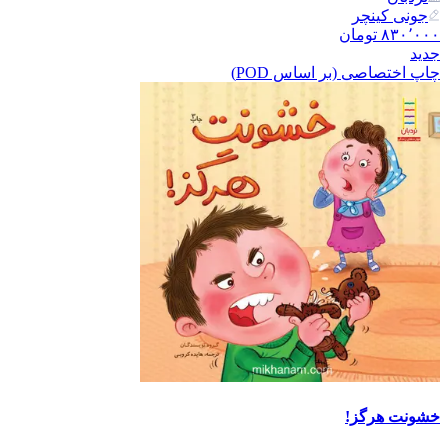
جونی کینچر
۸۳۰٬۰۰۰
تومان
جدید
چاپ اختصاصی (بر اساس POD)
خشونت هرگز!