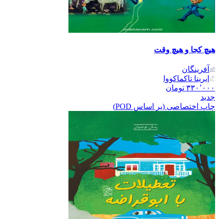
هیچ کجا و هیچ وقت
آفرینگان
ایرینا تاکماکووا
۳۳۰٬۰۰۰
تومان
جدید
چاپ اختصاصی (بر اساس POD)