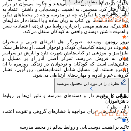
نظرات کاربران
مشاهده
0
نظر
حضور دارند، چه کارهایی انجام می‌دهند و چگونه می‌توان در برابر
0.0
5 /
ان‌ها رفتار کرد. همچنین، به اهمیت دوست‌یابی و داشتن اعتماد به
( از
۰
نظر )
نفس در برخورد با دیگران، چه در مدرسه و چه در محیط‌های دیگر،
پرداخته شده است. این کتاب به زبان ساده و با استفاده از مثال‌های
قابل‌درک، مفاهیم مهمی را درباره روابط بین فردی، اعتماد به نفس
5
و اهمیت داشتن دوستان واقعی به کودکان منتقل می‌کند.
۰
4
ترور رومین
نویسنده، تصویرگر اهل افریقای جنوبی و سخنران
۰
معروف در زمینه کتاب‌های کودک و نوجوان است. او به‌خاطر سبک
3
طنزامیز و اموزشی در کتاب‌هایش شهرت دارد و اثارش در سراسر
۰
جهان به فروش می‌رسد. تمرکز اصلی اثار او بر مسایل و
2
چالش‌هایی است که کودکان و نوجوانان در زندگی روزمره با ان
۰
روبه‌رو هستند. این مسایل شامل اعتمادبه‌نفس، زورگویی، فشار
1
گروهی، غم و اندوه، و مهارت‌های ارتباطی می‌شود.
۰
نظرتان را در مورد این محصول بنویسید
نکات برجسته کتاب:
اشنایی با مفهوم دار و دسته‌های مدرسه و تاثیر ان‌ها بر روابط
نظرات کاربران
دانش‌اموزان
0.0
5 /
( از
۰
نظر )
ارایه راهکارهایی برای مواجهه با فشارهای گروهی و تقویت اعتماد
به نفس
5
۰
تاکید بر اهمیت دوست‌یابی و روابط سالم در محیط مدرسه