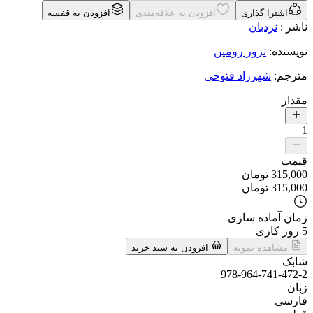
اشترا گذاری
افزودن به علاقه‌مندی
افزودن به قفسه
ناشر
:
نردبان
نویسنده
:
ترور رومین
مترجم
:
شهرزاد فتوحی
مقدار
1
قیمت
315,000
تومان
315,000
تومان
زمان آماده سازی
5
روز کاری
مشاهده نمونه
افزودن به سبد خرید
شابک
978-964-741-472-2
زبان
فارسی