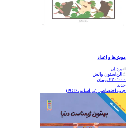
موش‌ها و اعداد
نردبان
الن‌استون والش
۲۳۰٬۰۰۰
تومان
جدید
چاپ اختصاصی (بر اساس POD)