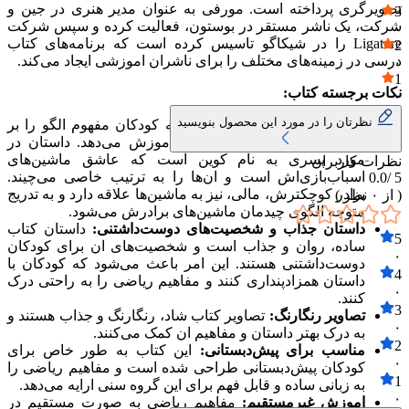
تصویرگری پرداخته است. مورفی به عنوان مدیر هنری در جین و
3
شرکت، یک ناشر مستقر در بوستون، فعالیت کرده و سپس شرکت
۰
Ligature را در شیکاگو تاسیس کرده است که برنامه‌های کتاب
2
درسی در زمینه‌های مختلف را برای ناشران اموزشی ایجاد می‌کند.
۰
1
نکات برجسته کتاب:
۰
نظرتان را در مورد این محصول بنویسید
اموزش مفهوم الگو:
این کتاب به کودکان مفهوم الگو را بر
اساس رنگ و صدای ماشین‌ها اموزش می‌دهد. داستان در
مورد پسری به نام کوین است که عاشق ماشین‌های
نظرات کاربران
اسباب‌بازی‌اش است و ان‌ها را به ترتیب خاصی می‌چیند.
0.0
5 /
برادر کوچکترش، مالی، نیز به ماشین‌ها علاقه دارد و به تدریج
( از
۰
نظر )
متوجه الگوی چیدمان ماشین‌های برادرش می‌شود.
داستان جذاب و شخصیت‌های دوست‌داشتنی:
داستان کتاب
5
ساده، روان و جذاب است و شخصیت‌های ان برای کودکان
۰
دوست‌داشتنی هستند. این امر باعث می‌شود که کودکان با
4
داستان همزادپنداری کنند و مفاهیم ریاضی را به راحتی درک
۰
کنند.
3
تصاویر رنگارنگ:
تصاویر کتاب شاد، رنگارنگ و جذاب هستند و
۰
به درک بهتر داستان و مفاهیم ان کمک می‌کنند.
2
مناسب برای پیش‌دبستانی:
این کتاب به طور خاص برای
۰
کودکان پیش‌دبستانی طراحی شده است و مفاهیم ریاضی را
1
به زبانی ساده و قابل فهم برای این گروه سنی ارایه می‌دهد.
۰
اموزش غیرمستقیم:
مفاهیم ریاضی به صورت مستقیم در