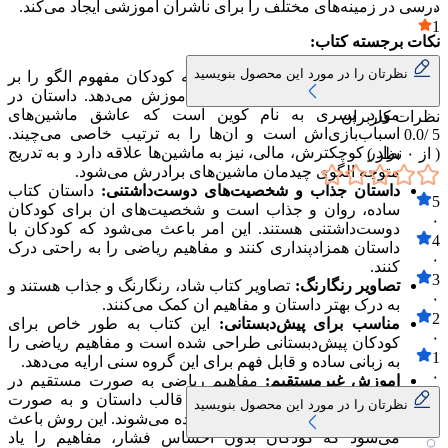
درسی در زمینه‌های مختلف را برای ناشران اموزشی ایجاد می‌کند.
۰
1
نکات برجسته کتاب:
۰
نظرتان را در مورد این محصول بنویسید
اموزش مفهوم الگو:
این کتاب به کودکان مفهوم الگو را بر
اساس رنگ و صدای ماشین‌ها اموزش می‌دهد. داستان در
مورد پسری به نام کوین است که عاشق ماشین‌های
نظرات کاربران
اسباب‌بازی‌اش است و ان‌ها را به ترتیب خاصی می‌چیند.
0.0
5 /
برادر کوچکترش، مالی، نیز به ماشین‌ها علاقه دارد و به تدریج
( از
۰
نظر )
متوجه الگوی چیدمان ماشین‌های برادرش می‌شود.
داستان جذاب و شخصیت‌های دوست‌داشتنی:
داستان کتاب
5
ساده، روان و جذاب است و شخصیت‌های ان برای کودکان
۰
دوست‌داشتنی هستند. این امر باعث می‌شود که کودکان با
4
داستان همزادپنداری کنند و مفاهیم ریاضی را به راحتی درک
۰
کنند.
3
تصاویر رنگارنگ:
تصاویر کتاب شاد، رنگارنگ و جذاب هستند و
۰
به درک بهتر داستان و مفاهیم ان کمک می‌کنند.
2
مناسب برای پیش‌دبستانی:
این کتاب به طور خاص برای
۰
کودکان پیش‌دبستانی طراحی شده است و مفاهیم ریاضی را
1
به زبانی ساده و قابل فهم برای این گروه سنی ارایه می‌دهد.
۰
اموزش غیرمستقیم:
مفاهیم ریاضی به صورت مستقیم در
کتاب مطرح نمی‌شوند، بلکه در قالب داستان و به صورت
نظرتان را در مورد این محصول بنویسید
غیرمستقیم به کودکان اموزش داده می‌شوند. این روش باعث
می‌شود که کودکان بدون احساس فشار، مفاهیم را یاد