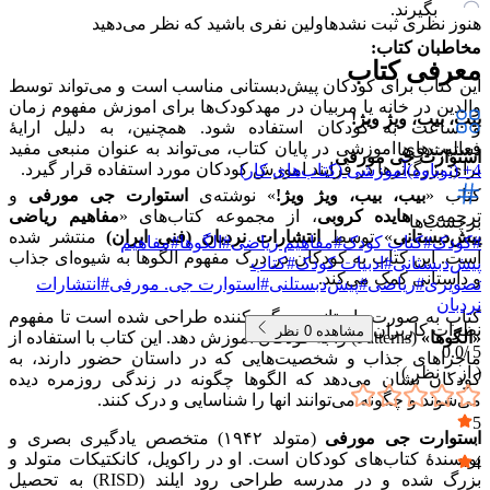
بگیرند.
هنوز نظری ثبت نشده
اولین نفری باشید که نظر می‌دهید
مخاطبان کتاب:
معرفی کتاب
این کتاب برای کودکان پیش‌دبستانی مناسب است و می‌تواند توسط
والدین در خانه یا مربیان در مهدکودک‌ها برای اموزش مفهوم زمان
بیب، بیب، ویژ ویژ!
و ساعت به کودکان استفاده شود. همچنین، به دلیل ارایهٔ
فعالیت‌های اموزشی در پایان کتاب، می‌تواند به عنوان منبعی مفید
دسته‌بندی‌ها
استوارت جی مورفی
برای بزرگ‌ترها در فرایند اموزش کودکان مورد استفاده قرار گیرد.
4+ (نوباوه)
آموزشی (کتاب‌های کار)
کتاب «
بیب، بیب، ویژ ویژ!
» نوشته‌ی
استوارت جی مورفی
و
ترجمه‌ی
هایده کروبی
، از مجموعه کتاب‌های «
مفاهیم ریاضی
برچسب‌ها
پیش‌دبستانی
» توسط
انتشارات نردبان (فنی ایران)
منتشر شده
#
کودک
#
کتاب کودک
#
مفاهیم ریاضی
#
الگوها
#
مفاهیم
است. این کتاب به کودکان در درک مفهوم الگوها به شیوه‌ای جذاب
پیش‌دبستانی
#
ادبیات کودک
#
کتاب
و داستانی کمک می‌کند.
تصویری
#
ریاضی
#
پیش‌دبستلنی
#
استوارت جی. مورفی
#
انتشارات
نردبان
کتاب به صورت داستانی سرگرم‌کننده طراحی شده است تا مفهوم
نظرات کاربران
مشاهده
0
نظر
«الگوها»
(Patterns) را به کودکان اموزش دهد. این کتاب با استفاده از
0.0
5 /
ماجراهای جذاب و شخصیت‌هایی که در داستان حضور دارند، به
( از
۰
نظر )
کودکان نشان می‌دهد که الگوها چگونه در زندگی روزمره دیده
می‌شوند و چگونه می‌توانند انها را شناسایی و درک کنند.
5
استوارت جی مورفی
(متولد ۱۹۴۲) متخصص یادگیری بصری و
۰
نویسندهٔ کتاب‌های کودکان است. او در راکویل، کانکتیکات متولد و
4
بزرگ شده و در مدرسه طراحی رود ایلند (RISD) به تحصیل
۰