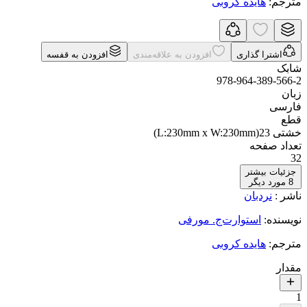
مترجم
:
هایده کروبی
اشترا گذاری
افزودن به علاقه‌مندی
افزودن به قفسه
شابک
978-964-389-566-2
زبان
فارسی
قطع
خشتی 23(L:230mm x W:230mm)
تعداد صفحه
32
جزئیات بیشتر
8
مورد دیگر
ناشر
:
نردبان
نویسنده
:
استوارت‌ج. مورفی
مترجم
:
هایده کروبی
مقدار
1