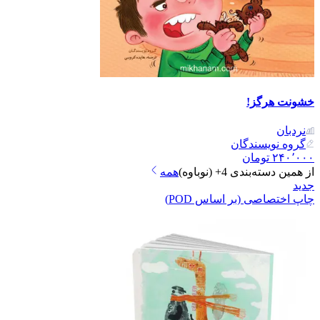
خشونت هرگز!
نردبان
گروه نویسندگان
۲۴۰٬۰۰۰
تومان
از همین دسته‌بندی
4+ (نوباوه)
همه
جدید
چاپ اختصاصی (بر اساس POD)