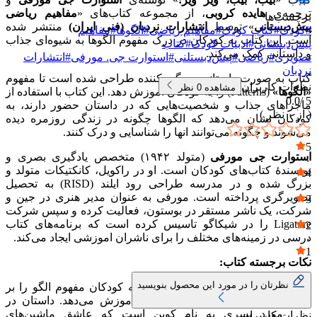
ترجمه‌ی
هایده کروبی
، از مجموعه کتاب‌های «
مفاهیم ریاضی
برچسب‌ها
پیش‌دبستانی
» توسط
انتشارات نردبان (فنی ایران)
منتشر شده
#
کودک
#
کتاب کودک
#
مفاهیم ریاضی
#
الگوها
#
مفاهیم
است. این کتاب به کودکان در درک مفهوم الگوها به شیوه‌ای جذاب
پیش‌دبستانی
#
ادبیات کودک
#
کتاب
و داستانی کمک می‌کند.
تصویری
#
ریاضی
#
پیش‌دبستلنی
#
استوارت جی. مورفی
#
انتشارات
نردبان
کتاب به صورت داستانی سرگرم‌کننده طراحی شده است تا مفهوم
نظرات کاربران
مشاهده
0
نظر
«الگوها»
(Patterns) را به کودکان اموزش دهد. این کتاب با استفاده از
0.0
5 /
ماجراهای جذاب و شخصیت‌هایی که در داستان حضور دارند، به
( از
۰
نظر )
کودکان نشان می‌دهد که الگوها چگونه در زندگی روزمره دیده
می‌شوند و چگونه می‌توانند انها را شناسایی و درک کنند.
5
استوارت جی مورفی
(متولد ۱۹۴۲) متخصص یادگیری بصری و
۰
نویسندهٔ کتاب‌های کودکان است. او در راکویل، کانکتیکات متولد و
4
بزرگ شده و در مدرسه طراحی رود ایلند (RISD) به تحصیل
۰
تصویرگری پرداخته است. مورفی به عنوان مدیر هنری در جین و
3
شرکت، یک ناشر مستقر در بوستون، فعالیت کرده و سپس شرکت
۰
Ligature را در شیکاگو تاسیس کرده است که برنامه‌های کتاب
2
درسی در زمینه‌های مختلف را برای ناشران اموزشی ایجاد می‌کند.
۰
1
نکات برجسته کتاب:
۰
نظرتان را در مورد این محصول بنویسید
اموزش مفهوم الگو:
این کتاب به کودکان مفهوم الگو را بر
اساس رنگ و صدای ماشین‌ها اموزش می‌دهد. داستان در
مورد پسری به نام کوین است که عاشق ماشین‌های
نظرات کاربران