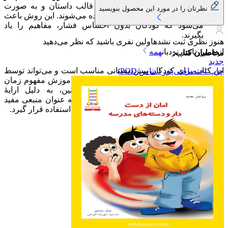
کتاب مطرح نمی‌شوند، بلکه در قالب داستان و به صورت
نظرتان را در مورد این محصول بنویسید
غیرمستقیم به کودکان اموزش داده می‌شوند. این روش باعث
می‌شود که کودکان بدون احساس فشار، مفاهیم را یاد
بگیرند.
هنوز نظری ثبت نشده
اولین نفری باشید که نظر می‌دهید
از همین ناشر
نردبان
همه
مخاطبان کتاب:
جدید
این کتاب برای کودکان پیش‌دبستانی مناسب است و می‌تواند توسط
چاپ اختصاصی (بر اساس POD)
والدین در خانه یا مربیان در مهدکودک‌ها برای اموزش مفهوم زمان
و ساعت به کودکان استفاده شود. همچنین، به دلیل ارایهٔ
فعالیت‌های اموزشی در پایان کتاب، می‌تواند به عنوان منبعی مفید
برای بزرگ‌ترها در فرایند اموزش کودکان مورد استفاده قرار گیرد.