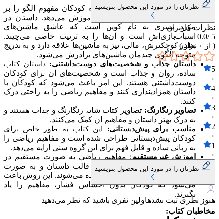
نظرتان را در مورد این محصول بنویسید
اموزش مفهوم الگو:
این کتاب به کودکان مفهوم الگو را بر
اساس رنگ و صدای ماشین‌ها اموزش می‌دهد. داستان در
مورد پسری به نام کوین است که عاشق ماشین‌های
نظرات کاربران
اسباب‌بازی‌اش است و ان‌ها را به ترتیب خاصی می‌چیند.
0.0
5 /
برادر کوچکترش، مالی، نیز به ماشین‌ها علاقه دارد و به تدریج
( از
۰
نظر )
متوجه الگوی چیدمان ماشین‌های برادرش می‌شود.
داستان جذاب و شخصیت‌های دوست‌داشتنی:
داستان کتاب
5
ساده، روان و جذاب است و شخصیت‌های ان برای کودکان
۰
دوست‌داشتنی هستند. این امر باعث می‌شود که کودکان با
4
داستان همزادپنداری کنند و مفاهیم ریاضی را به راحتی درک
۰
کنند.
3
تصاویر رنگارنگ:
تصاویر کتاب شاد، رنگارنگ و جذاب هستند و
۰
به درک بهتر داستان و مفاهیم ان کمک می‌کنند.
2
مناسب برای پیش‌دبستانی:
این کتاب به طور خاص برای
۰
کودکان پیش‌دبستانی طراحی شده است و مفاهیم ریاضی را
1
به زبانی ساده و قابل فهم برای این گروه سنی ارایه می‌دهد.
۰
اموزش غیرمستقیم:
مفاهیم ریاضی به صورت مستقیم در
کتاب مطرح نمی‌شوند، بلکه در قالب داستان و به صورت
نظرتان را در مورد این محصول بنویسید
غیرمستقیم به کودکان اموزش داده می‌شوند. این روش باعث
می‌شود که کودکان بدون احساس فشار، مفاهیم را یاد
بگیرند.
هنوز نظری ثبت نشده
اولین نفری باشید که نظر می‌دهید
مخاطبان کتاب: