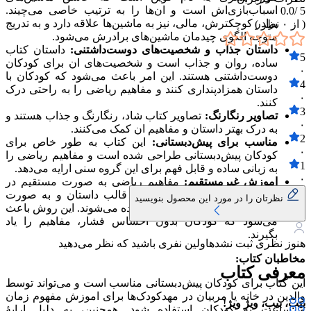
اسباب‌بازی‌اش است و ان‌ها را به ترتیب خاصی می‌چیند.
0.0
5 /
برادر کوچکترش، مالی، نیز به ماشین‌ها علاقه دارد و به تدریج
( از
۰
نظر )
متوجه الگوی چیدمان ماشین‌های برادرش می‌شود.
داستان جذاب و شخصیت‌های دوست‌داشتنی:
داستان کتاب
5
ساده، روان و جذاب است و شخصیت‌های ان برای کودکان
۰
دوست‌داشتنی هستند. این امر باعث می‌شود که کودکان با
4
داستان همزادپنداری کنند و مفاهیم ریاضی را به راحتی درک
۰
کنند.
3
تصاویر رنگارنگ:
تصاویر کتاب شاد، رنگارنگ و جذاب هستند و
۰
به درک بهتر داستان و مفاهیم ان کمک می‌کنند.
2
مناسب برای پیش‌دبستانی:
این کتاب به طور خاص برای
۰
کودکان پیش‌دبستانی طراحی شده است و مفاهیم ریاضی را
1
به زبانی ساده و قابل فهم برای این گروه سنی ارایه می‌دهد.
۰
اموزش غیرمستقیم:
مفاهیم ریاضی به صورت مستقیم در
کتاب مطرح نمی‌شوند، بلکه در قالب داستان و به صورت
نظرتان را در مورد این محصول بنویسید
غیرمستقیم به کودکان اموزش داده می‌شوند. این روش باعث
می‌شود که کودکان بدون احساس فشار، مفاهیم را یاد
بگیرند.
هنوز نظری ثبت نشده
اولین نفری باشید که نظر می‌دهید
مخاطبان کتاب:
معرفی کتاب
این کتاب برای کودکان پیش‌دبستانی مناسب است و می‌تواند توسط
والدین در خانه یا مربیان در مهدکودک‌ها برای اموزش مفهوم زمان
بیب، بیب، ویژ ویژ!
و ساعت به کودکان استفاده شود. همچنین، به دلیل ارایهٔ