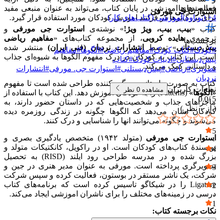
فعالیت‌های اموزشی در پایان کتاب، می‌تواند به عنوان منبعی مفید
دسته‌بندی‌ها
استوارت جی مورفی
برای بزرگ‌ترها در فرایند اموزش کودکان مورد استفاده قرار گیرد.
4+ (نوباوه)
آموزشی (کتاب‌های کار)
کتاب «
بیب، بیب، ویژ ویژ!
» نوشته‌ی
استوارت جی مورفی
و
ترجمه‌ی
هایده کروبی
، از مجموعه کتاب‌های «
مفاهیم ریاضی
برچسب‌ها
پیش‌دبستانی
» توسط
انتشارات نردبان (فنی ایران)
منتشر شده
#
کودک
#
کتاب کودک
#
مفاهیم ریاضی
#
الگوها
#
مفاهیم
است. این کتاب به کودکان در درک مفهوم الگوها به شیوه‌ای جذاب
پیش‌دبستانی
#
ادبیات کودک
#
کتاب
و داستانی کمک می‌کند.
تصویری
#
ریاضی
#
پیش‌دبستلنی
#
استوارت جی. مورفی
#
انتشارات
نردبان
کتاب به صورت داستانی سرگرم‌کننده طراحی شده است تا مفهوم
نظرات کاربران
مشاهده
0
نظر
«الگوها»
(Patterns) را به کودکان اموزش دهد. این کتاب با استفاده از
0.0
5 /
ماجراهای جذاب و شخصیت‌هایی که در داستان حضور دارند، به
( از
۰
نظر )
کودکان نشان می‌دهد که الگوها چگونه در زندگی روزمره دیده
می‌شوند و چگونه می‌توانند انها را شناسایی و درک کنند.
5
استوارت جی مورفی
(متولد ۱۹۴۲) متخصص یادگیری بصری و
۰
نویسندهٔ کتاب‌های کودکان است. او در راکویل، کانکتیکات متولد و
4
بزرگ شده و در مدرسه طراحی رود ایلند (RISD) به تحصیل
۰
تصویرگری پرداخته است. مورفی به عنوان مدیر هنری در جین و
3
شرکت، یک ناشر مستقر در بوستون، فعالیت کرده و سپس شرکت
۰
Ligature را در شیکاگو تاسیس کرده است که برنامه‌های کتاب
2
درسی در زمینه‌های مختلف را برای ناشران اموزشی ایجاد می‌کند.
۰
1
نکات برجسته کتاب:
۰