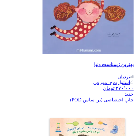
بهترین ژیمناست دنیا
نردبان
استوارت‌ج. مورفی
۲۷۰٬۰۰۰
تومان
جدید
چاپ اختصاصی (بر اساس POD)