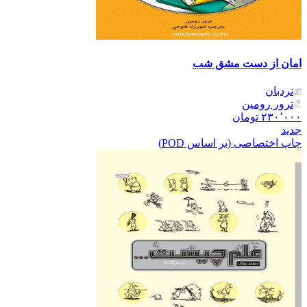
امان از دست مشق شب
نردبان
ترور رومین
۲۳۰٬۰۰۰
تومان
جدید
چاپ اختصاصی (بر اساس POD)