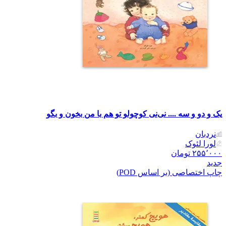
یک و دو و سه .... نی‌نی کوچولو تو هم با من بخون و بگو
نردبان
لورا لئوک
۲۵۵٬۰۰۰
تومان
جدید
چاپ اختصاصی (بر اساس POD)