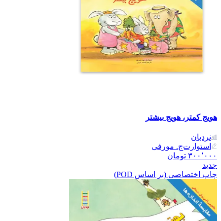
هویج کمتر، هویج بیشتر
نردبان
استوارت‌ج. مورفی
۳۰۰٬۰۰۰
تومان
جدید
چاپ اختصاصی (بر اساس POD)