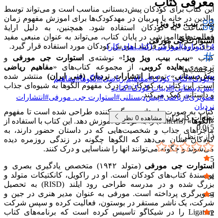
معرفی کتاب
این کتاب برای کودکان پیش‌دبستانی مناسب است و می‌تواند توسط
والدین در خانه یا مربیان در مهدکودک‌ها برای اموزش مفهوم زمان
بیب، بیب، ویژ ویژ!
و ساعت به کودکان استفاده شود. همچنین، به دلیل ارایهٔ
فعالیت‌های اموزشی در پایان کتاب، می‌تواند به عنوان منبعی مفید
دسته‌بندی‌ها
استوارت جی مورفی
برای بزرگ‌ترها در فرایند اموزش کودکان مورد استفاده قرار گیرد.
4+ (نوباوه)
آموزشی (کتاب‌های کار)
کتاب «
بیب، بیب، ویژ ویژ!
» نوشته‌ی
استوارت جی مورفی
و
ترجمه‌ی
هایده کروبی
، از مجموعه کتاب‌های «
مفاهیم ریاضی
برچسب‌ها
پیش‌دبستانی
» توسط
انتشارات نردبان (فنی ایران)
منتشر شده
#
کودک
#
کتاب کودک
#
مفاهیم ریاضی
#
الگوها
#
مفاهیم
است. این کتاب به کودکان در درک مفهوم الگوها به شیوه‌ای جذاب
پیش‌دبستانی
#
ادبیات کودک
#
کتاب
و داستانی کمک می‌کند.
تصویری
#
ریاضی
#
پیش‌دبستلنی
#
استوارت جی. مورفی
#
انتشارات
نردبان
کتاب به صورت داستانی سرگرم‌کننده طراحی شده است تا مفهوم
نظرات کاربران
مشاهده
0
نظر
«الگوها»
(Patterns) را به کودکان اموزش دهد. این کتاب با استفاده از
0.0
5 /
ماجراهای جذاب و شخصیت‌هایی که در داستان حضور دارند، به
( از
۰
نظر )
کودکان نشان می‌دهد که الگوها چگونه در زندگی روزمره دیده
می‌شوند و چگونه می‌توانند انها را شناسایی و درک کنند.
5
استوارت جی مورفی
(متولد ۱۹۴۲) متخصص یادگیری بصری و
۰
نویسندهٔ کتاب‌های کودکان است. او در راکویل، کانکتیکات متولد و
4
بزرگ شده و در مدرسه طراحی رود ایلند (RISD) به تحصیل
۰
تصویرگری پرداخته است. مورفی به عنوان مدیر هنری در جین و
3
شرکت، یک ناشر مستقر در بوستون، فعالیت کرده و سپس شرکت
۰
Ligature را در شیکاگو تاسیس کرده است که برنامه‌های کتاب
2