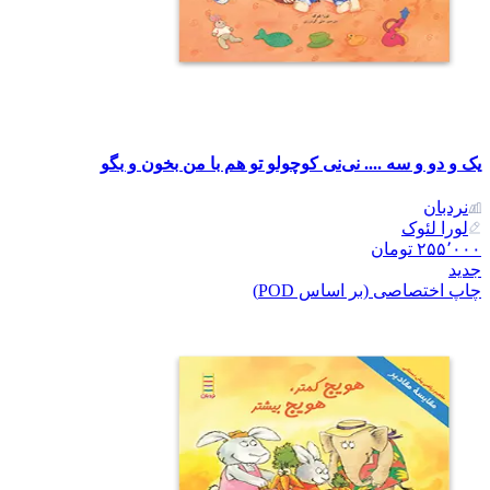
یک و دو و سه .... نی‌نی کوچولو تو هم با من بخون و بگو
نردبان
لورا لئوک
۲۵۵٬۰۰۰
تومان
جدید
چاپ اختصاصی (بر اساس POD)