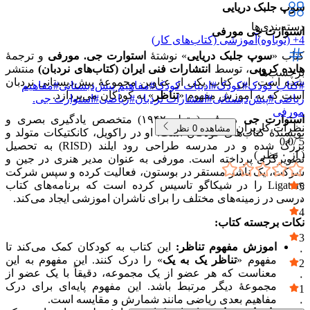
سوپ جلبک دریایی
دسته‌بندی‌ها
استوارت جی مورفی
4+ (نوباوه)
آموزشی (کتاب‌های کار)
کتاب «
سوپ جلبک دریایی
» نوشتهٔ
استوارت جی. مورفی
و ترجمهٔ
هایده کروبی
، توسط
انتشارات فنی ایران (کتاب‌های نردبان)
منتشر
برچسب‌ها
شده است. این کتاب یکی از عناوین مجموعهٔ پیش‌دبستانی نردبان
#
کتاب کودک
#
کودک
#
ادبیات کودک
#
مفاهیم پیش‌دبستانی
#
مفاهیم
است که به اموزش مفهوم «
تناظر
» به کودکان می‌پردازد.
ریاضی
#
پیش‌دبستانی
#
انتشارات نردبان
#
ریاضی
#
استوارت جی.
مورفی
استوارت جی مورفی
(متولد ۱۹۴۲) متخصص یادگیری بصری و
نظرات کاربران
مشاهده
0
نظر
نویسندهٔ کتاب‌های کودکان است. او در راکویل، کانکتیکات متولد و
0.0
5 /
بزرگ شده و در مدرسه طراحی رود ایلند (RISD) به تحصیل
( از
۰
نظر )
تصویرگری پرداخته است. مورفی به عنوان مدیر هنری در جین و
شرکت، یک ناشر مستقر در بوستون، فعالیت کرده و سپس شرکت
Ligature را در شیکاگو تاسیس کرده است که برنامه‌های کتاب
5
درسی در زمینه‌های مختلف را برای ناشران اموزشی ایجاد می‌کند.
۰
4
نکات برجسته کتاب:
۰
3
اموزش مفهوم تناظر:
این کتاب به کودکان کمک می‌کند تا
۰
مفهوم «
تناظر یک به یک
» را درک کنند. این مفهوم به این
2
معناست که هر عضو از یک مجموعه، دقیقاً با یک عضو از
۰
مجموعهٔ دیگر مرتبط باشد. این مفهوم پایه‌ای برای درک
1
مفاهیم بعدی ریاضی مانند شمارش و مقایسه است.
۰