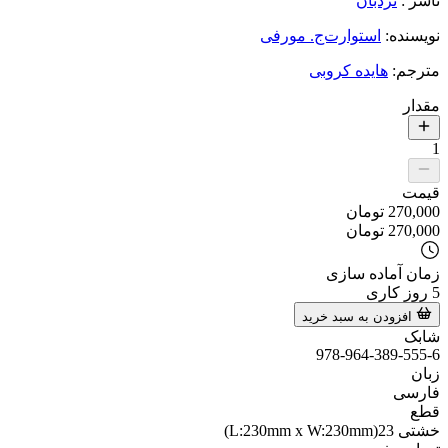
ناشر
:
نردبان
نویسنده
:
استوارت‌ج. مورفی
مترجم
:
هایده کروبی
مقدار
1
قیمت
270,000
تومان
270,000
تومان
زمان آماده سازی
5
روز کاری
افزودن به سبد خرید
شابک
978-964-389-555-6
زبان
فارسی
قطع
خشتی 23(L:230mm x W:230mm)