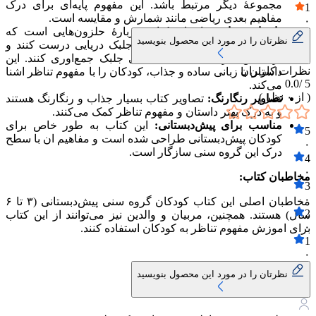
مجموعهٔ دیگر مرتبط باشد. این مفهوم پایه‌ای برای درک
1
مفاهیم بعدی ریاضی مانند شمارش و مقایسه است.
۰
داستان جذاب:
داستان کتاب دربارهٔ حلزون‌هایی است که
نظرتان را در مورد این محصول بنویسید
می‌خواهند برای خودشان سوپ جلبک دریایی درست کنند و
برای این کار، باید به تعداد کافی جلبک جمع‌اوری کنند. این
نظرات کاربران
داستان با زبانی ساده و جذاب، کودکان را با مفهوم تناظر اشنا
0.0
5 /
می‌کند.
( از
۰
نظر )
تصاویر رنگارنگ:
تصاویر کتاب بسیار جذاب و رنگارنگ هستند
و به درک بهتر داستان و مفهوم تناظر کمک می‌کنند.
مناسب برای پیش‌دبستانی:
این کتاب به طور خاص برای
5
کودکان پیش‌دبستانی طراحی شده است و مفاهیم ان با سطح
۰
درک این گروه سنی سازگار است.
4
۰
مخاطبان کتاب:
3
۰
مخاطبان اصلی این کتاب کودکان گروه سنی پیش‌دبستانی (۳ تا ۶
2
سال) هستند. همچنین، مربیان و والدین نیز می‌توانند از این کتاب
۰
برای اموزش مفهوم تناظر به کودکان استفاده کنند.
1
۰
نظرتان را در مورد این محصول بنویسید