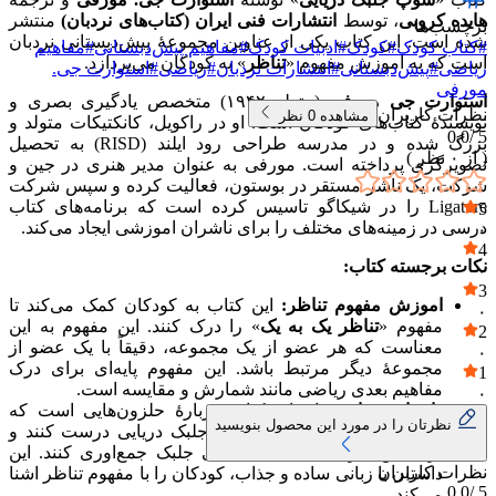
هایده کروبی
، توسط
انتشارات فنی ایران (کتاب‌های نردبان)
منتشر
برچسب‌ها
شده است. این کتاب یکی از عناوین مجموعهٔ پیش‌دبستانی نردبان
#
کتاب کودک
#
کودک
#
ادبیات کودک
#
مفاهیم پیش‌دبستانی
#
مفاهیم
است که به اموزش مفهوم «
تناظر
» به کودکان می‌پردازد.
ریاضی
#
پیش‌دبستانی
#
انتشارات نردبان
#
ریاضی
#
استوارت جی.
مورفی
استوارت جی مورفی
(متولد ۱۹۴۲) متخصص یادگیری بصری و
نظرات کاربران
مشاهده
0
نظر
نویسندهٔ کتاب‌های کودکان است. او در راکویل، کانکتیکات متولد و
0.0
5 /
بزرگ شده و در مدرسه طراحی رود ایلند (RISD) به تحصیل
( از
۰
نظر )
تصویرگری پرداخته است. مورفی به عنوان مدیر هنری در جین و
شرکت، یک ناشر مستقر در بوستون، فعالیت کرده و سپس شرکت
Ligature را در شیکاگو تاسیس کرده است که برنامه‌های کتاب
5
درسی در زمینه‌های مختلف را برای ناشران اموزشی ایجاد می‌کند.
۰
4
نکات برجسته کتاب:
۰
3
اموزش مفهوم تناظر:
این کتاب به کودکان کمک می‌کند تا
۰
مفهوم «
تناظر یک به یک
» را درک کنند. این مفهوم به این
2
معناست که هر عضو از یک مجموعه، دقیقاً با یک عضو از
۰
مجموعهٔ دیگر مرتبط باشد. این مفهوم پایه‌ای برای درک
1
مفاهیم بعدی ریاضی مانند شمارش و مقایسه است.
۰
داستان جذاب:
داستان کتاب دربارهٔ حلزون‌هایی است که
نظرتان را در مورد این محصول بنویسید
می‌خواهند برای خودشان سوپ جلبک دریایی درست کنند و
برای این کار، باید به تعداد کافی جلبک جمع‌اوری کنند. این
نظرات کاربران
داستان با زبانی ساده و جذاب، کودکان را با مفهوم تناظر اشنا
0.0
5 /
می‌کند.