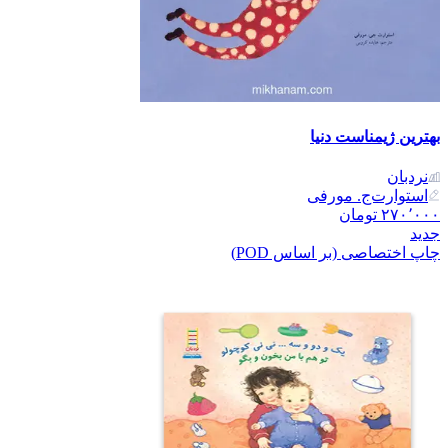
بهترین ژیمناست دنیا
نردبان
استوارت‌ج. مورفی
۲۷۰٬۰۰۰
تومان
جدید
چاپ اختصاصی (بر اساس POD)