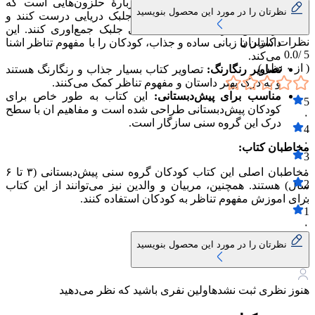
داستان جذاب:
داستان کتاب دربارهٔ حلزون‌هایی است که
نظرتان را در مورد این محصول بنویسید
می‌خواهند برای خودشان سوپ جلبک دریایی درست کنند و
برای این کار، باید به تعداد کافی جلبک جمع‌اوری کنند. این
نظرات کاربران
داستان با زبانی ساده و جذاب، کودکان را با مفهوم تناظر اشنا
0.0
5 /
می‌کند.
( از
۰
نظر )
تصاویر رنگارنگ:
تصاویر کتاب بسیار جذاب و رنگارنگ هستند
و به درک بهتر داستان و مفهوم تناظر کمک می‌کنند.
مناسب برای پیش‌دبستانی:
این کتاب به طور خاص برای
5
کودکان پیش‌دبستانی طراحی شده است و مفاهیم ان با سطح
۰
درک این گروه سنی سازگار است.
4
۰
مخاطبان کتاب:
3
۰
مخاطبان اصلی این کتاب کودکان گروه سنی پیش‌دبستانی (۳ تا ۶
2
سال) هستند. همچنین، مربیان و والدین نیز می‌توانند از این کتاب
۰
برای اموزش مفهوم تناظر به کودکان استفاده کنند.
1
۰
نظرتان را در مورد این محصول بنویسید
هنوز نظری ثبت نشده
اولین نفری باشید که نظر می‌دهید