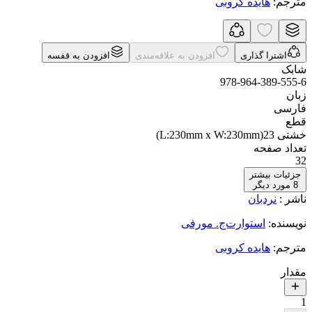
مترجم
:
هایده کروبی
اشترا گذاری
افزودن به علاقه‌مندی
افزودن به قفسه
شابک
978-964-389-555-6
زبان
فارسی
قطع
خشتی 23(L:230mm x W:230mm)
تعداد صفحه
32
جزئیات بیشتر
8
مورد دیگر
ناشر
:
نردبان
نویسنده
:
استوارت‌ج. مورفی
مترجم
:
هایده کروبی
مقدار
1