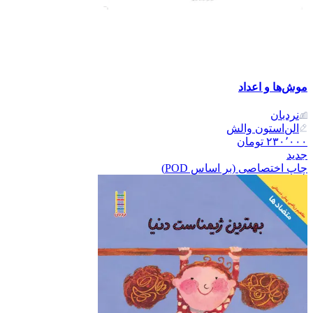
موش‌ها و اعداد
نردبان
الن‌استون والش
۲۳۰٬۰۰۰
تومان
جدید
چاپ اختصاصی (بر اساس POD)