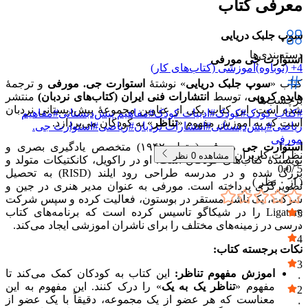
معرفی کتاب
سوپ جلبک دریایی
دسته‌بندی‌ها
استوارت جی مورفی
4+ (نوباوه)
آموزشی (کتاب‌های کار)
کتاب «
سوپ جلبک دریایی
» نوشتهٔ
استوارت جی. مورفی
و ترجمهٔ
هایده کروبی
، توسط
انتشارات فنی ایران (کتاب‌های نردبان)
منتشر
برچسب‌ها
شده است. این کتاب یکی از عناوین مجموعهٔ پیش‌دبستانی نردبان
#
کتاب کودک
#
کودک
#
ادبیات کودک
#
مفاهیم پیش‌دبستانی
#
مفاهیم
است که به اموزش مفهوم «
تناظر
» به کودکان می‌پردازد.
ریاضی
#
پیش‌دبستانی
#
انتشارات نردبان
#
ریاضی
#
استوارت جی.
مورفی
استوارت جی مورفی
(متولد ۱۹۴۲) متخصص یادگیری بصری و
نظرات کاربران
مشاهده
0
نظر
نویسندهٔ کتاب‌های کودکان است. او در راکویل، کانکتیکات متولد و
0.0
5 /
بزرگ شده و در مدرسه طراحی رود ایلند (RISD) به تحصیل
( از
۰
نظر )
تصویرگری پرداخته است. مورفی به عنوان مدیر هنری در جین و
شرکت، یک ناشر مستقر در بوستون، فعالیت کرده و سپس شرکت
Ligature را در شیکاگو تاسیس کرده است که برنامه‌های کتاب
5
درسی در زمینه‌های مختلف را برای ناشران اموزشی ایجاد می‌کند.
۰
4
نکات برجسته کتاب:
۰
3
اموزش مفهوم تناظر:
این کتاب به کودکان کمک می‌کند تا
۰
مفهوم «
تناظر یک به یک
» را درک کنند. این مفهوم به این
2
معناست که هر عضو از یک مجموعه، دقیقاً با یک عضو از
۰