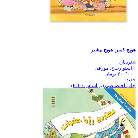
هویج کمتر، هویج بیشتر
نردبان
استوارت‌ج. مورفی
۳۰۰٬۰۰۰
تومان
جدید
چاپ اختصاصی (بر اساس POD)