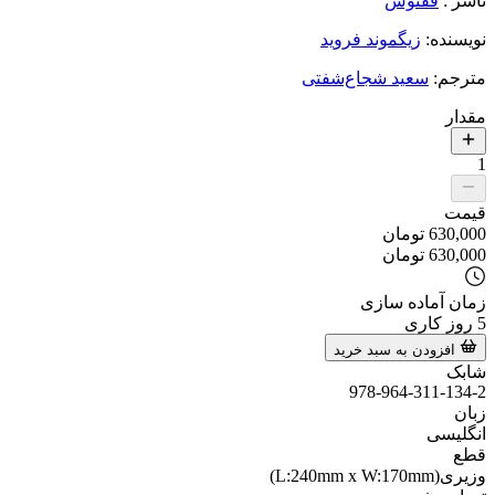
ناشر
:
ققنوس
نویسنده
:
زیگموند فروید
مترجم
:
سعید شجاع‌شفتی
مقدار
1
قیمت
630,000
تومان
630,000
تومان
زمان آماده سازی
5
روز کاری
افزودن به سبد خرید
شابک
978-964-311-134-2
زبان
انگلیسی
قطع
وزیری(L:240mm x W:170mm)