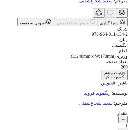
مترجم
:
سعید شجاع‌شفتی
اشترا گذاری
افزودن به علاقه‌مندی
افزودن به قفسه
شابک
978-964-311-134-2
زبان
انگلیسی
قطع
وزیری(L:240mm x W:170mm)
تعداد صفحه
200
جزئیات بیشتر
9
مورد دیگر
ناشر
:
ققنوس
نویسنده
:
زیگموند فروید
مترجم
:
سعید شجاع‌شفتی
مقدار
1