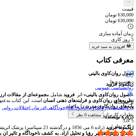
قیمت
630,000
تومان
630,000
تومان
زمان آماده سازی
5
روز کاری
افزودن به سبد خرید
معرفی کتاب
اصول روان‌کاوی بالینی
دسته‌بندی‌ها
زیگموند فروید
روانشناسی عمومی
«اصول روان‌کاوی بالینی»
اثر
فروید
شامل م
جموعه‌ای از مقالات ارز
نظریه‌های روان‌کاوی و فرایندهای ذهنی انسان
است. این کتاب به‌عنو
برچسب‌ها
پایه‌های روان‌کاوی مدرن
را بنا نهاد.
#
روانشناسی
#
روانکاوی
#
ناخودآگاه
#
خودآگاهی
#
درمان اختلالات روانی
نظرات کاربران
مشاهده
0
نظر
درباره نویسنده:
5.0
5 /
( از
۲
نظر )
زیگموند فروید
(زاده 6 می 1856 و درگذشته 23 سپتامبر) پزشک اتریشی و
با
ابداع روش تفسیر رؤیا و تحلیل ازاد
،
به کشف ناخوداگاه و تاثیر ان ب