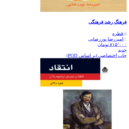
فرهنگِ رشد فرهنگی
قطره
امیررضا پوررضایی
۸۱۵٬۰۰۰
تومان
جدید
چاپ اختصاصی (بر اساس POD)