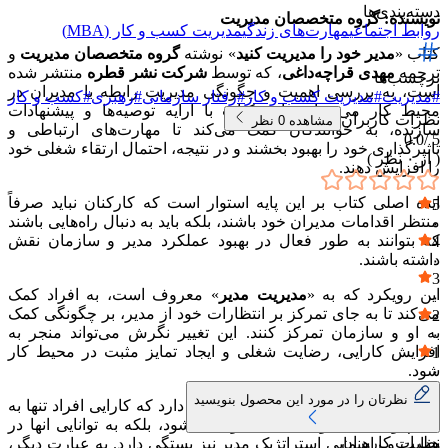
دسته‌بندی‌ها
نویسنده: گروه متخصصان مدیریت
روابط اجتماعی
مهارت‌های زندگی
مدیریت کسب و کار (MBA)
کتاب «
مدیر خود را مدیریت کنید
» نوشته
گروه متخصصان
مدیریت
و
ترجمه
مهدی قراچه‌داغی
، که توسط
شرکت نشر قطره
منتشر شده
برچسب‌ها
است، به بررسی اهمیت و چگونگی مدیریت رابطه با مدیران در
#
مدیریت
#
مدیریت کسب و کار
#
رفتار سازمانی
#
رهبری
#
کسب و کار
محیط کار می‌پردازد. این کتاب با ارایه توصیه‌ها و پیشنهادات
نظرات کاربران
مشاهده
0
نظر
سازنده، به خوانندگان کمک می‌کند تا مهارت‌های ارتباطی و
0.0
5 /
تاثیرگذاری خود را بهبود بخشند و در نتیجه، احتمال ارتقاء شغلی خود
( از
۰
نظر )
را افزایش دهند.
ایده اصلی کتاب بر این پایه استوار است که کارکنان نباید صرفاً
5
منتظر اقدامات مدیران خود باشند، بلکه باید به دنبال راه‌هایی باشند
۰
که بتوانند به طور فعال در بهبود عملکرد مدیر و سازمان نقش
4
داشته باشند.
۰
3
این رویکرد که به «
مدیریت مدیر
» معروف است، به افراد کمک
۰
می‌کند تا به جای تمرکز بر انتظارات خود از مدیر، بر چگونگی کمک
2
به او و سازمان تمرکز کنند. این تغییر نگرش می‌تواند منجر به
۰
افزایش کارایی، رضایت شغلی و ایجاد تمایز مثبت در محیط کار
1
شود.
۰
نظرتان را در مورد این محصول بنویسید
کتاب «
مدیر خود را مدیریت کنید
» تاکید دارد که کارایی افراد تنها به
انجام وظایف محول شده محدود نمی‌شود، بلکه به توانایی انها در
نظرات کاربران
هدایت و راهنمایی استراتژیک مدیر نیز بستگی دارد. به عبارت دیگر،