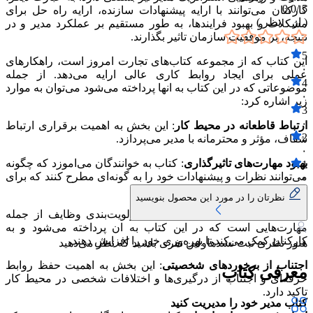
0.0
5 /
کارکنان می‌توانند با ارایه پیشنهادات سازنده، ارایه راه حل برای
( از
۰
نظر )
مشکلات و بهبود فرایندها، به طور مستقیم بر عملکرد مدیر و در
نتیجه، بر موفقیت سازمان تاثیر بگذارند.
5
این کتاب که از مجموعه کتاب‌های تجارت امروز است، راهکارهای
۰
عملی برای ایجاد روابط کاری عالی ارایه می‌دهد. از جمله
4
موضوعاتی که در این کتاب به انها پرداخته می‌شود می‌توان به موارد
۰
زیر اشاره کرد:
3
۰
ارتباط قاطعانه در محیط کار
: این بخش به اهمیت برقراری ارتباط
2
شفاف، مؤثر و محترمانه با مدیر می‌پردازد.
۰
بهبود مهارت‌های تاثیرگذاری
: کتاب به خوانندگان می‌اموزد که چگونه
1
می‌توانند نظرات و پیشنهادات خود را به گونه‌ای مطرح کنند که برای
۰
مدیر قابل قبول و مؤثر باشد.
نظرتان را در مورد این محصول بنویسید
سازماندهی زمان
: مدیریت زمان و اولویت‌بندی وظایف از جمله
مهارت‌هایی است که در این کتاب به ان پرداخته می‌شود و به
کارکنان کمک می‌کند تا بهره‌وری خود را افزایش دهند.
هنوز نظری ثبت نشده
اولین نفری باشید که نظر می‌دهید
اجتناب از برخوردهای شخصیتی
: این بخش به اهمیت حفظ روابط
معرفی کتاب
حرفه‌ای و اجتناب از درگیری‌ها و اختلافات شخصی در محیط کار
تاکید دارد.
کتاب مدیر خود را مدیریت کنید