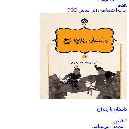
جدید
چاپ اختصاصی (بر اساس POD)
داستان یازده رُخ
قطره
محمد دبیرسیاقی