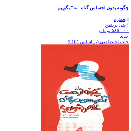
چگونه بدون احساس گناه "نه" بگوییم
قطره
پتی بریتمن
۵۸۵٬۰۰۰
تومان
جدید
چاپ اختصاصی (بر اساس POD)