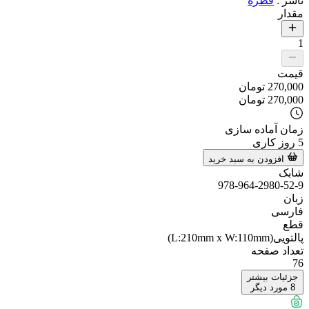
ناشر
:
قطره
مقدار
1
قیمت
270,000
تومان
270,000
تومان
زمان آماده سازی
5
روز کاری
افزودن به سبد خرید
شابک
978-964-2980-52-9
زبان
فارسی
قطع
پالتویی(L:210mm x W:110mm)
تعداد صفحه
76
جزئیات بیشتر
8
مورد دیگر