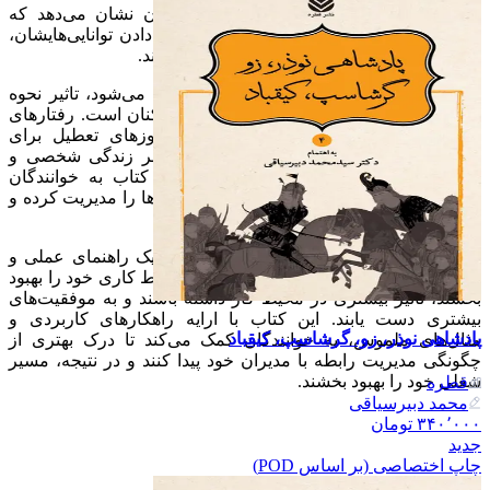
ایجاد فرصت برای ارتقاء
: کتاب به خوانندگان نشان می‌دهد که
چگونه می‌توانند با بهبود عملکرد خود و نشان دادن توانایی‌هایشان،
فرصت‌های ارتقاء شغلی را برای خود فراهم کنند.
یکی از نکات مهمی که در کتاب به ان اشاره می‌شود، تاثیر نحوه
مدیریت رییس بر زندگی کاری و شخصی کارکنان است. رفتارهای
نامناسب مدیر، مانند احضار کارکنان در روزهای تعطیل برای
جلسات غیرضروری، می‌تواند به طور جدی بر زندگی شخصی و
تعادل کار و زندگی انها تاثیر منفی بگذارد. کتاب به خوانندگان
راهکارهایی ارایه می‌دهد تا بتوانند اینگونه رفتارها را مدیریت کرده و
از تاثیرات منفی انها جلوگیری کنند.
در نهایت، کتاب «
مدیر خود را مدیریت کنید
» یک راهنمای عملی و
ارزشمند برای افرادی است که می‌خواهند روابط کاری خود را بهبود
بخشند، تاثیر بیشتری در محیط کار داشته باشند و به موفقیت‌های
بیشتری دست یابند. این کتاب با ارایه راهکارهای کاربردی و
پادشاهی نوذر، زو، گرشاسپ، کیقباد
مثال‌های ملموس، به خوانندگان کمک می‌کند تا درک بهتری از
چگونگی مدیریت رابطه با مدیران خود پیدا کنند و در نتیجه، مسیر
شغلی خود را بهبود بخشند.
قطره
محمد دبیرسیاقی
۳۴۰٬۰۰۰
تومان
جدید
چاپ اختصاصی (بر اساس POD)