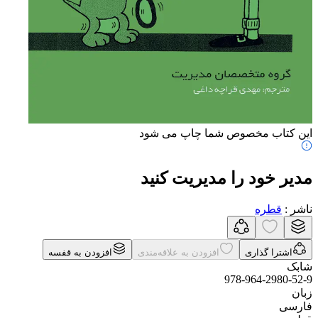
این کتاب مخصوص شما چاپ می شود
مدیر خود را مدیریت کنید
ناشر
:
قطره
اشترا گذاری
افزودن به علاقه‌مندی
افزودن به قفسه
شابک
978-964-2980-52-9
زبان
فارسی