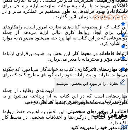
هدایت و راهنمایی استراتژیک مدیر نیز بستگی دارد. به عبارت دیگر،
0.0
5 /
کارکنان می‌توانند با ارایه پیشنهادات سازنده، ارایه راه حل برای
( از
۰
نظر )
مشکلات و بهبود فرایندها، به طور مستقیم بر عملکرد مدیر و در
نتیجه، بر موفقیت سازمان تاثیر بگذارند.
5
این کتاب که از مجموعه کتاب‌های تجارت امروز است، راهکارهای
۰
عملی برای ایجاد روابط کاری عالی ارایه می‌دهد. از جمله
4
موضوعاتی که در این کتاب به انها پرداخته می‌شود می‌توان به موارد
۰
زیر اشاره کرد:
3
۰
ارتباط قاطعانه در محیط کار
: این بخش به اهمیت برقراری ارتباط
2
شفاف، مؤثر و محترمانه با مدیر می‌پردازد.
۰
بهبود مهارت‌های تاثیرگذاری
: کتاب به خوانندگان می‌اموزد که چگونه
1
می‌توانند نظرات و پیشنهادات خود را به گونه‌ای مطرح کنند که برای
۰
مدیر قابل قبول و مؤثر باشد.
نظرتان را در مورد این محصول بنویسید
سازماندهی زمان
: مدیریت زمان و اولویت‌بندی وظایف از جمله
مهارت‌هایی است که در این کتاب به ان پرداخته می‌شود و به
کارکنان کمک می‌کند تا بهره‌وری خود را افزایش دهند.
هنوز نظری ثبت نشده
اولین نفری باشید که نظر می‌دهید
اجتناب از برخوردهای شخصیتی
: این بخش به اهمیت حفظ روابط
معرفی کتاب
حرفه‌ای و اجتناب از درگیری‌ها و اختلافات شخصی در محیط کار
تاکید دارد.
کتاب مدیر خود را مدیریت کنید