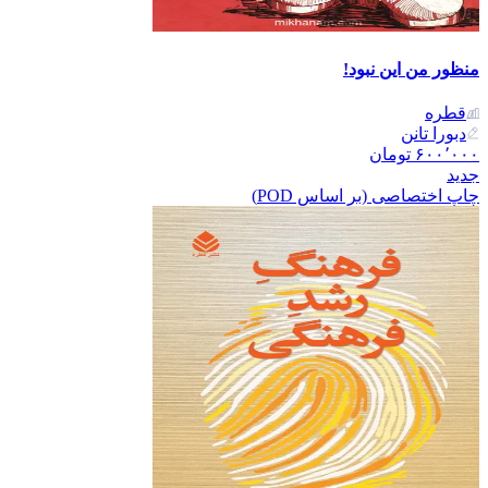
منظور من این نبود!
قطره
دبورا تانن
۶۰۰٬۰۰۰
تومان
جدید
چاپ اختصاصی (بر اساس POD)