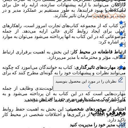
0.0
5 /
کارکنان می‌توانند با ارایه پیشنهادات سازنده، ارایه راه حل برای
( از
۰
نظر )
مشکلات و بهبود فرایندها، به طور مستقیم بر عملکرد مدیر و در
نتیجه، بر موفقیت سازمان تاثیر بگذارند.
5
این کتاب که از مجموعه کتاب‌های تجارت امروز است، راهکارهای
۰
عملی برای ایجاد روابط کاری عالی ارایه می‌دهد. از جمله
4
موضوعاتی که در این کتاب به انها پرداخته می‌شود می‌توان به موارد
۰
زیر اشاره کرد:
3
۰
ارتباط قاطعانه در محیط کار
: این بخش به اهمیت برقراری ارتباط
2
شفاف، مؤثر و محترمانه با مدیر می‌پردازد.
۰
بهبود مهارت‌های تاثیرگذاری
: کتاب به خوانندگان می‌اموزد که چگونه
1
می‌توانند نظرات و پیشنهادات خود را به گونه‌ای مطرح کنند که برای
۰
مدیر قابل قبول و مؤثر باشد.
نظرتان را در مورد این محصول بنویسید
سازماندهی زمان
: مدیریت زمان و اولویت‌بندی وظایف از جمله
مهارت‌هایی است که در این کتاب به ان پرداخته می‌شود و به
کارکنان کمک می‌کند تا بهره‌وری خود را افزایش دهند.
هنوز نظری ثبت نشده
اولین نفری باشید که نظر می‌دهید
اجتناب از برخوردهای شخصیتی
: این بخش به اهمیت حفظ روابط
معرفی کتاب
حرفه‌ای و اجتناب از درگیری‌ها و اختلافات شخصی در محیط کار
تاکید دارد.
کتاب مدیر خود را مدیریت کنید