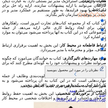
نظرات کاربران
هدایت و راهنمایی استراتژیک مدیر نیز بستگی دارد. به عبارت دیگر،
0.0
5 /
کارکنان می‌توانند با ارایه پیشنهادات سازنده، ارایه راه حل برای
( از
۰
نظر )
مشکلات و بهبود فرایندها، به طور مستقیم بر عملکرد مدیر و در
نتیجه، بر موفقیت سازمان تاثیر بگذارند.
5
این کتاب که از مجموعه کتاب‌های تجارت امروز است، راهکارهای
۰
عملی برای ایجاد روابط کاری عالی ارایه می‌دهد. از جمله
4
موضوعاتی که در این کتاب به انها پرداخته می‌شود می‌توان به موارد
۰
زیر اشاره کرد:
3
۰
ارتباط قاطعانه در محیط کار
: این بخش به اهمیت برقراری ارتباط
2
شفاف، مؤثر و محترمانه با مدیر می‌پردازد.
۰
بهبود مهارت‌های تاثیرگذاری
: کتاب به خوانندگان می‌اموزد که چگونه
1
می‌توانند نظرات و پیشنهادات خود را به گونه‌ای مطرح کنند که برای
۰
مدیر قابل قبول و مؤثر باشد.
نظرتان را در مورد این محصول بنویسید
سازماندهی زمان
: مدیریت زمان و اولویت‌بندی وظایف از جمله
مهارت‌هایی است که در این کتاب به ان پرداخته می‌شود و به
کارکنان کمک می‌کند تا بهره‌وری خود را افزایش دهند.
هنوز نظری ثبت نشده
اولین نفری باشید که نظر می‌دهید
از همین ناشر
قطره
همه
اجتناب از برخوردهای شخصیتی
: این بخش به اهمیت حفظ روابط
جدید
حرفه‌ای و اجتناب از درگیری‌ها و اختلافات شخصی در محیط کار
چاپ اختصاصی (بر اساس POD)
تاکید دارد.