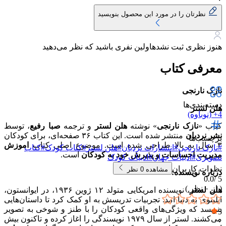
نظرتان را در مورد این محصول بنویسید
هنوز نظری ثبت نشده
اولین نفری باشید که نظر می‌دهید
معرفی کتاب
نازک نارنجی
دسته‌بندی‌ها
هلن لستر
4+ (نوباوه)
کتاب «
نازک نارنجی
» نوشته
هلن لستر
و ترجمه
صبا رفیع
، توسط
نشر نردبان
منتشر شده است. این کتاب ۳۶ صفحه‌ای، برای کودکان
برچسب‌ها
۳ سال به بالا طراحی شده است. موضوع اصلی کتاب
اموزش
#
نازک نارنجی
#
انتشارات نردبان
#
هلن لستر
#
کتاب کودک
#
کتاب
مدیریت احساسات و پذیرش خود به کودکان
است.
تصویری
#
ادبیات جهان
#
ادبیات کودک
نظرات کاربران
مشاهده
0
نظر
درباره نویسنده:
0.0
5 /
( از
۰
نظر )
هلن لستر
، نویسنده امریکایی متولد ۱۲ ژوین ۱۹۳۶، در ایوانستون،
ایلینوی به دنیا امد. تجربیات تدریسش به او کمک کرد تا داستان‌هایی
بنویسد که ویژگی‌های واقعی کودکان را با طنز و شوخی به تصویر
5
می‌کشند. لستر از سال ۱۹۷۹ نویسندگی را اغاز کرده و تاکنون بیش
۰