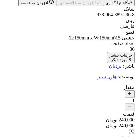
اشترا گذاری
افزودن به علاقه‌مندی
افزودن به قفسه
شابک
978-964-389-296-8
زبان
فارسی
قطع
خشتی 15(L:150mm x W:150mm)
تعداد صفحه
36
جزئیات بیشتر
8
مورد دیگر
ناشر
:
نردبان
نویسنده
:
هلن لستر
مقدار
1
قیمت
240,000
تومان
240,000
تومان