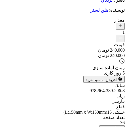
ناشر
:
نردبان
نویسنده
:
هلن لستر
مقدار
1
قیمت
240,000
تومان
240,000
تومان
زمان آماده سازی
5
روز کاری
افزودن به سبد خرید
شابک
978-964-389-296-8
زبان
فارسی
قطع
خشتی 15(L:150mm x W:150mm)
تعداد صفحه
36