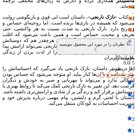
مانسینگر
همکاری کرده و اثارش به زبان‌های مختلفی ترجمه
۰
شده‌اند.
3
۰
در کتاب «
نازک نارنجی
»، داستان اسب ابی قوی و بازیگوشی روایت
2
می‌شود که همیشه در بازی‌ها برنده است، اما روحیه‌ای حساس و
۰
زودرنج دارد. نازک نارنجی به شدت نسبت به هر واکنشی، حتی
1
تعریف و محبت، حساس است و همین باعث می‌شود که اغلب
۰
احساس تنهایی و دوری از دیگران کند. هرچقدر هم که دوستانش
نظرتان را در مورد این محصول بنویسید
سعی می‌کنند با او مهربان باشند، نازک نارنجی نمی‌تواند ارامش پیدا
کند و این حساسیت بیش از حد، او را از لذت بردن از زندگی
نظرات کاربران
بازمی‌دارد.
0.0
5 /
اما در مسیر داستان، نازک نارنجی یاد می‌گیرد که احساساتش را
( از
۰
نظر )
بهتر بشناسد و با ان‌ها کنار بیاید. او متوجه می‌شود که حساس بودن
اشکالی ندارد و می‌تواند با مهربانی و صبر به خودش و دیگران
5
فرصت دهد. این تغییر به نازک نارنجی کمک می‌کند تا روابط بهتری با
۰
دوستانش برقرار کند و زندگی پر از شادی و ارامش‌تری داشته باشد.
4
داستان با لحنی گرم و دلنشین، پیام مهمی درباره پذیرش خود و
۰
مدیریت احساسات به کودکان منتقل می‌کند.
3
۰
2
۰
1
۰