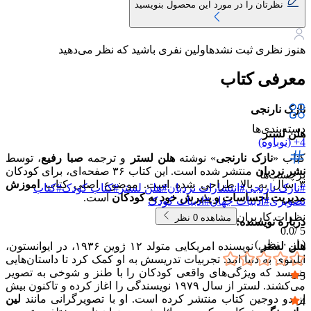
نظرتان را در مورد این محصول بنویسید
هنوز نظری ثبت نشده
اولین نفری باشید که نظر می‌دهید
معرفی کتاب
نازک نارنجی
دسته‌بندی‌ها
هلن لستر
4+ (نوباوه)
کتاب «
نازک نارنجی
» نوشته
هلن لستر
و ترجمه
صبا رفیع
، توسط
نشر نردبان
منتشر شده است. این کتاب ۳۶ صفحه‌ای، برای کودکان
برچسب‌ها
۳ سال به بالا طراحی شده است. موضوع اصلی کتاب
اموزش
#
نازک نارنجی
#
انتشارات نردبان
#
هلن لستر
#
کتاب کودک
#
کتاب
مدیریت احساسات و پذیرش خود به کودکان
است.
تصویری
#
ادبیات جهان
#
ادبیات کودک
نظرات کاربران
مشاهده
0
نظر
درباره نویسنده:
0.0
5 /
( از
۰
نظر )
هلن لستر
، نویسنده امریکایی متولد ۱۲ ژوین ۱۹۳۶، در ایوانستون،
ایلینوی به دنیا امد. تجربیات تدریسش به او کمک کرد تا داستان‌هایی
بنویسد که ویژگی‌های واقعی کودکان را با طنز و شوخی به تصویر
5
می‌کشند. لستر از سال ۱۹۷۹ نویسندگی را اغاز کرده و تاکنون بیش
۰
از دو دوجین کتاب منتشر کرده است. او با تصویرگرانی مانند
لین
4