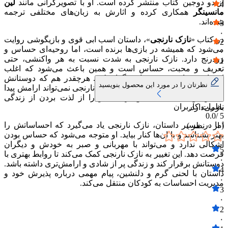
از دو دوجین کتاب منتشر کرده است. او با تصویرگرانی مانند
لین
4
مانسینگر
همکاری کرده و اثارش به زبان‌های مختلفی ترجمه
۰
شده‌اند.
3
۰
در کتاب «
نازک نارنجی
»، داستان اسب ابی قوی و بازیگوشی روایت
2
می‌شود که همیشه در بازی‌ها برنده است، اما روحیه‌ای حساس و
۰
زودرنج دارد. نازک نارنجی به شدت نسبت به هر واکنشی، حتی
1
تعریف و محبت، حساس است و همین باعث می‌شود که اغلب
۰
احساس تنهایی و دوری از دیگران کند. هرچقدر هم که دوستانش
نظرتان را در مورد این محصول بنویسید
سعی می‌کنند با او مهربان باشند، نازک نارنجی نمی‌تواند ارامش پیدا
کند و این حساسیت بیش از حد، او را از لذت بردن از زندگی
نظرات کاربران
بازمی‌دارد.
0.0
5 /
اما در مسیر داستان، نازک نارنجی یاد می‌گیرد که احساساتش را
( از
۰
نظر )
بهتر بشناسد و با ان‌ها کنار بیاید. او متوجه می‌شود که حساس بودن
اشکالی ندارد و می‌تواند با مهربانی و صبر به خودش و دیگران
5
فرصت دهد. این تغییر به نازک نارنجی کمک می‌کند تا روابط بهتری با
۰
دوستانش برقرار کند و زندگی پر از شادی و ارامش‌تری داشته باشد.
4
داستان با لحنی گرم و دلنشین، پیام مهمی درباره پذیرش خود و
۰
مدیریت احساسات به کودکان منتقل می‌کند.
3
۰
2
۰