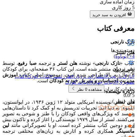
زمان آماده سازی
5
روز کاری
افزودن به سبد خرید
معرفی کتاب
نازک نارنجی
دسته‌بندی‌ها
هلن لستر
4+ (نوباوه)
کتاب «
نازک نارنجی
» نوشته
هلن لستر
و ترجمه
صبا رفیع
، توسط
نشر نردبان
منتشر شده است. این کتاب ۳۶ صفحه‌ای، برای کودکان
برچسب‌ها
۳ سال به بالا طراحی شده است. موضوع اصلی کتاب
اموزش
#
نازک نارنجی
#
انتشارات نردبان
#
هلن لستر
#
کتاب کودک
#
کتاب
مدیریت احساسات و پذیرش خود به کودکان
است.
تصویری
#
ادبیات جهان
#
ادبیات کودک
نظرات کاربران
مشاهده
0
نظر
درباره نویسنده:
0.0
5 /
( از
۰
نظر )
هلن لستر
، نویسنده امریکایی متولد ۱۲ ژوین ۱۹۳۶، در ایوانستون،
ایلینوی به دنیا امد. تجربیات تدریسش به او کمک کرد تا داستان‌هایی
بنویسد که ویژگی‌های واقعی کودکان را با طنز و شوخی به تصویر
5
می‌کشند. لستر از سال ۱۹۷۹ نویسندگی را اغاز کرده و تاکنون بیش
۰
از دو دوجین کتاب منتشر کرده است. او با تصویرگرانی مانند
لین
4
مانسینگر
همکاری کرده و اثارش به زبان‌های مختلفی ترجمه
۰
شده‌اند.