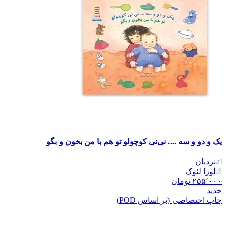
یک و دو و سه .... نی‌نی کوچولو تو هم با من بخون و بگو
نردبان
لورا لئوک
۲۵۵٬۰۰۰
تومان
جدید
چاپ اختصاصی (بر اساس POD)