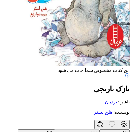
این کتاب مخصوص شما چاپ می شود
نازک نارنجی
ناشر
:
نردبان
نویسنده
:
هلن لستر