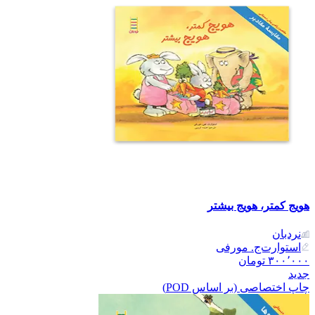
هویج کمتر، هویج بیشتر
نردبان
استوارت‌ج. مورفی
۳۰۰٬۰۰۰
تومان
جدید
چاپ اختصاصی (بر اساس POD)