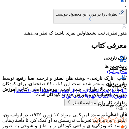
1
۰
نظرتان را در مورد این محصول بنویسید
هنوز نظری ثبت نشده
اولین نفری باشید که نظر می‌دهید
معرفی کتاب
نازک نارنجی
دسته‌بندی‌ها
هلن لستر
4+ (نوباوه)
کتاب «
نازک نارنجی
» نوشته
هلن لستر
و ترجمه
صبا رفیع
، توسط
نشر نردبان
منتشر شده است. این کتاب ۳۶ صفحه‌ای، برای کودکان
برچسب‌ها
۳ سال به بالا طراحی شده است. موضوع اصلی کتاب
اموزش
#
نازک نارنجی
#
انتشارات نردبان
#
هلن لستر
#
کتاب کودک
#
کتاب
مدیریت احساسات و پذیرش خود به کودکان
است.
تصویری
#
ادبیات جهان
#
ادبیات کودک
نظرات کاربران
مشاهده
0
نظر
درباره نویسنده:
0.0
5 /
( از
۰
نظر )
هلن لستر
، نویسنده امریکایی متولد ۱۲ ژوین ۱۹۳۶، در ایوانستون،
ایلینوی به دنیا امد. تجربیات تدریسش به او کمک کرد تا داستان‌هایی
بنویسد که ویژگی‌های واقعی کودکان را با طنز و شوخی به تصویر
5