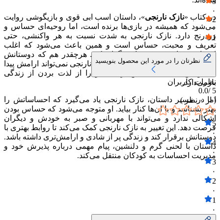
3
۰
در کتاب «
نازک نارنجی
»، داستان اسب ابی قوی و بازیگوشی روایت
2
می‌شود که همیشه در بازی‌ها برنده است، اما روحیه‌ای حساس و
۰
زودرنج دارد. نازک نارنجی به شدت نسبت به هر واکنشی، حتی
1
تعریف و محبت، حساس است و همین باعث می‌شود که اغلب
۰
احساس تنهایی و دوری از دیگران کند. هرچقدر هم که دوستانش
نظرتان را در مورد این محصول بنویسید
سعی می‌کنند با او مهربان باشند، نازک نارنجی نمی‌تواند ارامش پیدا
کند و این حساسیت بیش از حد، او را از لذت بردن از زندگی
نظرات کاربران
بازمی‌دارد.
0.0
5 /
اما در مسیر داستان، نازک نارنجی یاد می‌گیرد که احساساتش را
( از
۰
نظر )
بهتر بشناسد و با ان‌ها کنار بیاید. او متوجه می‌شود که حساس بودن
اشکالی ندارد و می‌تواند با مهربانی و صبر به خودش و دیگران
5
فرصت دهد. این تغییر به نازک نارنجی کمک می‌کند تا روابط بهتری با
۰
دوستانش برقرار کند و زندگی پر از شادی و ارامش‌تری داشته باشد.
4
داستان با لحنی گرم و دلنشین، پیام مهمی درباره پذیرش خود و
۰
مدیریت احساسات به کودکان منتقل می‌کند.
3
۰
2
۰
1
۰