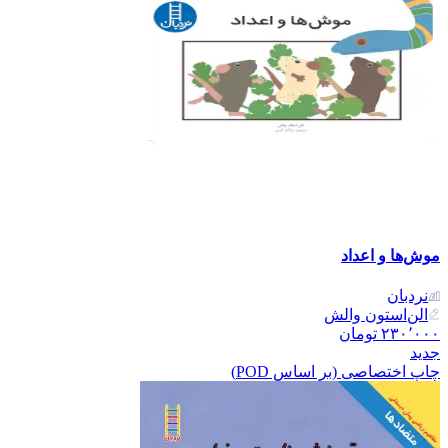
موش‌ها و اعداد
نردبان
الن‌استون والش
۲۳۰٬۰۰۰
تومان
جدید
چاپ اختصاصی (بر اساس POD)