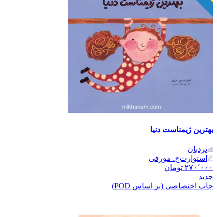
بهترین ژیمناست دنیا
نردبان
استوارت‌ج. مورفی
۲۷۰٬۰۰۰
تومان
جدید
چاپ اختصاصی (بر اساس POD)