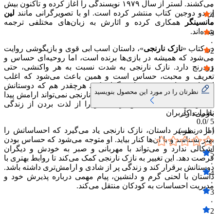
می‌کشند. لستر از سال ۱۹۷۹ نویسندگی را اغاز کرده و تاکنون بیش
۰
از دو دوجین کتاب منتشر کرده است. او با تصویرگرانی مانند
لین
4
مانسینگر
همکاری کرده و اثارش به زبان‌های مختلفی ترجمه
۰
شده‌اند.
3
۰
در کتاب «
نازک نارنجی
»، داستان اسب ابی قوی و بازیگوشی روایت
2
می‌شود که همیشه در بازی‌ها برنده است، اما روحیه‌ای حساس و
۰
زودرنج دارد. نازک نارنجی به شدت نسبت به هر واکنشی، حتی
1
تعریف و محبت، حساس است و همین باعث می‌شود که اغلب
۰
احساس تنهایی و دوری از دیگران کند. هرچقدر هم که دوستانش
نظرتان را در مورد این محصول بنویسید
سعی می‌کنند با او مهربان باشند، نازک نارنجی نمی‌تواند ارامش پیدا
کند و این حساسیت بیش از حد، او را از لذت بردن از زندگی
نظرات کاربران
بازمی‌دارد.
0.0
5 /
اما در مسیر داستان، نازک نارنجی یاد می‌گیرد که احساساتش را
( از
۰
نظر )
بهتر بشناسد و با ان‌ها کنار بیاید. او متوجه می‌شود که حساس بودن
اشکالی ندارد و می‌تواند با مهربانی و صبر به خودش و دیگران
5
فرصت دهد. این تغییر به نازک نارنجی کمک می‌کند تا روابط بهتری با
۰
دوستانش برقرار کند و زندگی پر از شادی و ارامش‌تری داشته باشد.
4
داستان با لحنی گرم و دلنشین، پیام مهمی درباره پذیرش خود و
۰
مدیریت احساسات به کودکان منتقل می‌کند.
3
۰
2