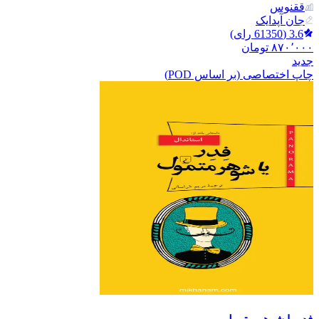
ققنوس
جان آپدایک
3.6
(
61350
رای)
۸۷۰٬۰۰۰
تومان
جدید
چاپ اختصاصی (بر اساس POD)