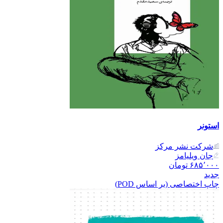
استونر
شرکت نشر مرکز
جان ویلیامز
۶۸۵٬۰۰۰
تومان
جدید
چاپ اختصاصی (بر اساس POD)