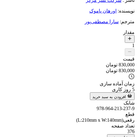
ناشر
:
شرکت نشر مرکز
نویسنده
:
اورهان پاموک
مترجم
:
سارا مصطفی‌پور
مقدار
1
قیمت
830,000
تومان
830,000
تومان
زمان آماده سازی
5
روز کاری
افزودن به سبد خرید
شابک
978-964-213-237-9
قطع
رقعی(L:210mm x W:140mm)
تعداد صفحه
376