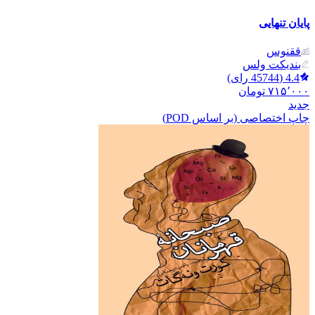
پایان تنهایی
ققنوس
بندیکت ولس
4.4
(
45744
رای)
۷۱۵٬۰۰۰
تومان
جدید
چاپ اختصاصی (بر اساس POD)