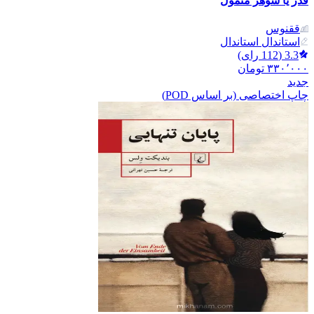
فدر یا شوهر متمول
ققنوس
استاندال استاندال
3.3
(
112
رای)
۳۳۰٬۰۰۰
تومان
جدید
چاپ اختصاصی (بر اساس POD)