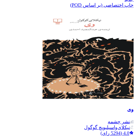
چاپ اختصاصی (بر اساس POD)
وی
نشر‌ چشمه
نیکلای‌واسیلیویچ گوگول
4.0
(
5294
رای)