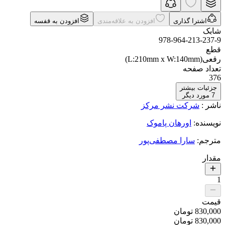
اشترا گذاری
افزودن به علاقه‌مندی
افزودن به قفسه
شابک
978-964-213-237-9
قطع
رقعی(L:210mm x W:140mm)
تعداد صفحه
376
جزئیات بیشتر
7
مورد دیگر
ناشر
:
شرکت نشر مرکز
نویسنده
:
اورهان پاموک
مترجم
:
سارا مصطفی‌پور
مقدار
1
قیمت
830,000
تومان
830,000
تومان