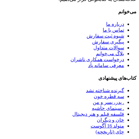
می‌خوانم
درباره ما
تماس با ما
شیوه ثبت سفارش
پیگیری سفارش
سوالات متداول
بلاگ می‌خوانم
درخواست همکاری ناشران
معرفی سامانه پاد
کتاب‌های پیشنهادی
گیرنده شناخته نشد
سه قطره خون
. پدر، پسر و من
. سینمای حاشیه
فلسفه فیلم و هنر دیجیتال
خان و دیگران
متولد 16 آگوست
چای (تاریخچه)