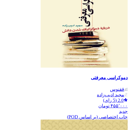
دموکراسی معرفتی
ققنوس
مجید ادیب‌زاده
2.0
(
5
رای)
۴۵۵٬۰۰۰
تومان
جدید
چاپ اختصاصی (بر اساس POD)