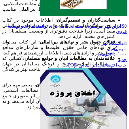
معتبر، برای دانشجویان و اساتید رشته‌های مطالعات اسلامی،
جامعه‌شناسی، علوم سیاسی و روابط بین‌الملل مناسب
است.
سیاست‌گذاران و تصمیم‌گیران:
اطلاعات موجود در کتاب
برای سیاست‌گذاران، دیپلمات‌ها و سازمان‌های بین‌المللی
50 ابزار برتر مربیگری: بسته‌ای کامل برای توانمندسازی و توسعه
مفید است، زیرا شناخت دقیق‌تری از وضعیت مسلمانان در
فردی
کشورهای مختلف ارایه می‌دهد.
فعالان حقوق بشر و نهادهای بین‌المللی:
این کتاب می‌تواند
دانشگاه تهران
برای نهادهای حامی حقوق اقلیت‌ها و سازمان‌های مدافع
رو گورل
حقوق بشر و ازادی‌های دینی، اطلاعات ارزشمندی فراهم کند.
۴۹۰٬۰۰۰
تومان
علاقه‌مندان به مطالعات ادیان و جوامع مسلمان:
کسانی که
جدید
به مطالعات اسلامی، تاریخ و فرهنگ مسلمانان در جهان
چاپ اختصاصی (بر اساس POD)
علاقه دارند، می‌توانند از این کتاب برای شناخت بهتر پراکندگی
و وضعیت اقلیت‌های مسلمان بهره ببرند.
درمجموع،
کتاب
اطلس اقلیت‌های مسلمان جهان،
منبعی مهم برای
پژوهشگران، دانشجویان و علاقه‌مندان به مطالعات اسلامی،
جامعه‌شناسی ادیان و روابط بین‌الملل است. این اثر تصویری جامع
از وضعیت مسلمانان و شیعیان در سراسر جهان ارایه می‌دهد و به
تحلیل فرصت‌ها و چالش‌های پیش روی ان‌ها می‌پردازد.