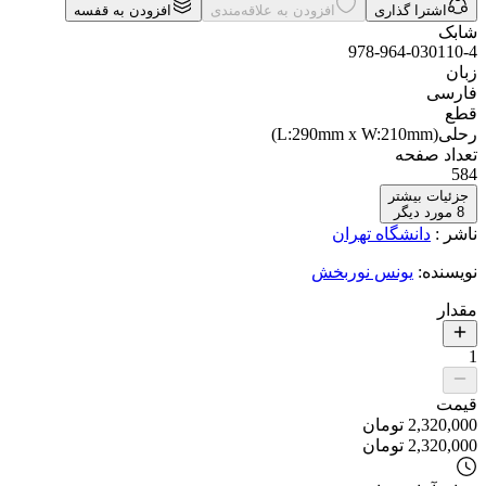
اشترا گذاری
افزودن به علاقه‌مندی
افزودن به قفسه
شابک
978-964-030110-4
زبان
فارسی
قطع
رحلی(L:290mm x W:210mm)
تعداد صفحه
584
جزئیات بیشتر
8
مورد دیگر
ناشر
:
دانشگاه تهران
نویسنده
:
یونس نوربخش
مقدار
1
قیمت
2,320,000
تومان
2,320,000
تومان