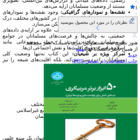
رسمی، داده‌های میدانی و گزارش‌های بین‌المللی، تصویری
۰
مستند از وضعیت مسلمانان ارایه می‌دهد.
1
نقشه‌ها و نمودارهای گرافیکی:
وجود نقشه‌ها و نمودارهای
۰
توزیع جمعیت مسلمانان و شیعیان در کشورهای مختلف، درک
نظرتان را در مورد این محصول بنویسید
بهتری از اطلاعات ارایه‌شده را ممکن می‌سازد.
بررسی فرصت‌ها و چالش‌ها:
کتاب علاوه بر ارایه‌ی داده‌های
جمعیتی، به چالش‌ها و فرصت‌های مسلمانان در جوامع
غیرمسلمان پرداخته است، از جمله موضوعاتی مانند
هنوز نظری ثبت نشده
اولین نفری باشید که نظر می‌دهید
اسلام‌هراسی، حقوق اقلیت‌ها و نقش اجتماعی ان‌ها.
از همین ناشر
دانشگاه تهران
همه
تمرکز ویژه بر شیعیان:
این کتاب نه‌تنها وضعیت کلی
جدید
مسلمانان را بررسی می‌کند، بلکه اقلیت‌های شیعه را نیز
چاپ اختصاصی (بر اساس POD)
به‌طور خاص مورد تحلیل قرار داده است.
محتوای کتاب:
محتوای اصلی شامل موارد زیر است:
معرفی کلی اقلیت‌های مسلمان
بررسی اقلیت‌های مسلمان در قاره‌های مختلف
چالش‌ها و فرصت‌های مسلمانان در جوامع غیراسلامی
تمرکز بر شیعیان در میان اقلیت‌های مسلمان
مخاطبان کتاب:
پژوهشگران و دانشجویان:
این کتاب به‌عنوان یک منبع علمی