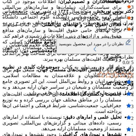
درباره نویسنده:
سیاست‌گذاران و تصمیم‌گیران:
اطلاعات موجود در کتاب
۰
برای سیاست‌گذاران، دیپلمات‌ها و سازمان‌های بین‌المللی
3
دکتر یونس نوربخش،
متولد سال ۱۳۴۴ در شهر مرند، جامعه‌شناس
مفید است، زیرا شناخت دقیق‌تری از وضعیت مسلمانان در
۰
و دانشیار گروه جامعه‌شناسی دانشکده علوم اجتماعی دانشگاه
2
کشورهای مختلف ارایه می‌دهد.
تهران است. وی تحصیلات خود را در مقاطع مختلف به شرح زیر به
۰
فعالان حقوق بشر و نهادهای بین‌المللی:
این کتاب می‌تواند
انجام رسانده است:
1
برای نهادهای حامی حقوق اقلیت‌ها و سازمان‌های مدافع
۰
حقوق بشر و ازادی‌های دینی، اطلاعات ارزشمندی فراهم کند.
کارشناسی پژوهشگری اجتماعی:
دانشگاه تهران
علاقه‌مندان به مطالعات ادیان و جوامع مسلمان:
کسانی که
نظرتان را در مورد این محصول بنویسید
کارشناسی ارشد جامعه‌شناسی:
دانشگاه علامه طباطبایی
به مطالعات اسلامی، تاریخ و فرهنگ مسلمانان در جهان
دکترای جامعه‌شناسی با گرایش جامعه‌شناسی دین:
دانشگاه
علاقه دارند، می‌توانند از این کتاب برای شناخت بهتر پراکندگی
هامبورگ
نظرات کاربران
و وضعیت اقلیت‌های مسلمان بهره ببرند.
0.0
5 /
از جمله
اثار
وی می‌توان به کتاب
«موضوعات کلیدی در نظریه
( از
۰
نظر )
درمجموع،
کتاب
اطلس اقلیت‌های مسلمان جهان،
منبعی مهم برای
رسانه‌ها»
اشاره کرد.
پژوهشگران، دانشجویان و علاقه‌مندان به مطالعات اسلامی،
جامعه‌شناسی ادیان و روابط بین‌الملل است. این اثر تصویری جامع
5
ویژگی‌های کتاب:
از وضعیت مسلمانان و شیعیان در سراسر جهان ارایه می‌دهد و به
۰
تحلیل فرصت‌ها و چالش‌های پیش روی ان‌ها می‌پردازد.
جامعیت و گستردگی اطلاعات:
این کتاب وضعیت اقلیت‌های
4
مسلمان را در مناطق مختلف جهان بررسی کرده و به توزیع
۰
جغرافیایی، جمعیت‌شناسی، شرایط فرهنگی و اجتماعی ان‌ها
3
پرداخته است.
۰
تحلیل علمی و امارهای دقیق:
نویسنده با استفاده از امارهای
2
رسمی، داده‌های میدانی و گزارش‌های بین‌المللی، تصویری
۰
مستند از وضعیت مسلمانان ارایه می‌دهد.
1
نقشه‌ها و نمودارهای گرافیکی:
وجود نقشه‌ها و نمودارهای
۰