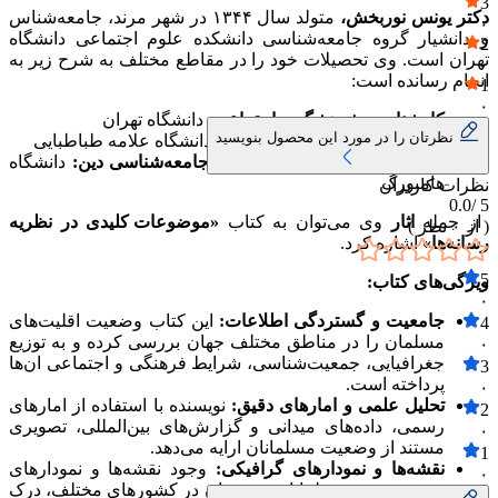
3
دکتر یونس نوربخش،
متولد سال ۱۳۴۴ در شهر مرند، جامعه‌شناس
۰
و دانشیار گروه جامعه‌شناسی دانشکده علوم اجتماعی دانشگاه
2
تهران است. وی تحصیلات خود را در مقاطع مختلف به شرح زیر به
۰
انجام رسانده است:
1
۰
کارشناسی پژوهشگری اجتماعی:
دانشگاه تهران
نظرتان را در مورد این محصول بنویسید
کارشناسی ارشد جامعه‌شناسی:
دانشگاه علامه طباطبایی
دکترای جامعه‌شناسی با گرایش جامعه‌شناسی دین:
دانشگاه
هامبورگ
نظرات کاربران
0.0
5 /
از جمله
اثار
وی می‌توان به کتاب
«موضوعات کلیدی در نظریه
( از
۰
نظر )
رسانه‌ها»
اشاره کرد.
5
ویژگی‌های کتاب:
۰
جامعیت و گستردگی اطلاعات:
این کتاب وضعیت اقلیت‌های
4
مسلمان را در مناطق مختلف جهان بررسی کرده و به توزیع
۰
جغرافیایی، جمعیت‌شناسی، شرایط فرهنگی و اجتماعی ان‌ها
3
پرداخته است.
۰
تحلیل علمی و امارهای دقیق:
نویسنده با استفاده از امارهای
2
رسمی، داده‌های میدانی و گزارش‌های بین‌المللی، تصویری
۰
مستند از وضعیت مسلمانان ارایه می‌دهد.
1
نقشه‌ها و نمودارهای گرافیکی:
وجود نقشه‌ها و نمودارهای
۰
توزیع جمعیت مسلمانان و شیعیان در کشورهای مختلف، درک