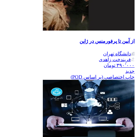
از آیین تا پرفورمنس در ژاپن
دانشگاه تهران
فریندخت زاهدی
۳۹۰٬۰۰۰
تومان
جدید
چاپ اختصاصی (بر اساس POD)