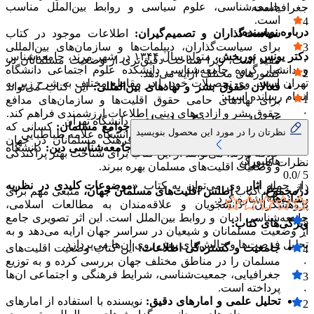
جامعه‌شناسی، علوم سیاسی و روابط بین‌الملل مناسب
جغرافیاست.
۰
است.
4
درباره نویسنده:
سیاست‌گذاران و تصمیم‌گیران:
اطلاعات موجود در کتاب
۰
برای سیاست‌گذاران، دیپلمات‌ها و سازمان‌های بین‌المللی
3
دکتر یونس نوربخش،
متولد سال ۱۳۴۴ در شهر مرند، جامعه‌شناس
مفید است، زیرا شناخت دقیق‌تری از وضعیت مسلمانان در
۰
و دانشیار گروه جامعه‌شناسی دانشکده علوم اجتماعی دانشگاه
2
کشورهای مختلف ارایه می‌دهد.
تهران است. وی تحصیلات خود را در مقاطع مختلف به شرح زیر به
۰
فعالان حقوق بشر و نهادهای بین‌المللی:
این کتاب می‌تواند
انجام رسانده است:
1
برای نهادهای حامی حقوق اقلیت‌ها و سازمان‌های مدافع
۰
حقوق بشر و ازادی‌های دینی، اطلاعات ارزشمندی فراهم کند.
کارشناسی پژوهشگری اجتماعی:
دانشگاه تهران
علاقه‌مندان به مطالعات ادیان و جوامع مسلمان:
کسانی که
نظرتان را در مورد این محصول بنویسید
کارشناسی ارشد جامعه‌شناسی:
دانشگاه علامه طباطبایی
به مطالعات اسلامی، تاریخ و فرهنگ مسلمانان در جهان
دکترای جامعه‌شناسی با گرایش جامعه‌شناسی دین:
دانشگاه
علاقه دارند، می‌توانند از این کتاب برای شناخت بهتر پراکندگی
هامبورگ
نظرات کاربران
و وضعیت اقلیت‌های مسلمان بهره ببرند.
0.0
5 /
از جمله
اثار
وی می‌توان به کتاب
«موضوعات کلیدی در نظریه
( از
۰
نظر )
درمجموع،
کتاب
اطلس اقلیت‌های مسلمان جهان،
منبعی مهم برای
رسانه‌ها»
اشاره کرد.
پژوهشگران، دانشجویان و علاقه‌مندان به مطالعات اسلامی،
جامعه‌شناسی ادیان و روابط بین‌الملل است. این اثر تصویری جامع
5
ویژگی‌های کتاب:
از وضعیت مسلمانان و شیعیان در سراسر جهان ارایه می‌دهد و به
۰
تحلیل فرصت‌ها و چالش‌های پیش روی ان‌ها می‌پردازد.
جامعیت و گستردگی اطلاعات:
این کتاب وضعیت اقلیت‌های
4
مسلمان را در مناطق مختلف جهان بررسی کرده و به توزیع
۰
جغرافیایی، جمعیت‌شناسی، شرایط فرهنگی و اجتماعی ان‌ها
3
پرداخته است.
۰
تحلیل علمی و امارهای دقیق:
نویسنده با استفاده از امارهای
2