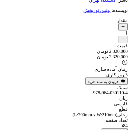
ناشر
:
دانشگاه تهران
نویسنده
:
یونس نوربخش
مقدار
1
قیمت
2,320,000
تومان
2,320,000
تومان
زمان آماده سازی
5
روز کاری
افزودن به سبد خرید
شابک
978-964-030110-4
زبان
فارسی
قطع
رحلی(L:290mm x W:210mm)
تعداد صفحه
584