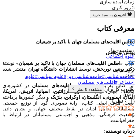
زمان آماده سازی
5
روز کاری
افزودن به سبد خرید
معرفی کتاب
اطلس اقلیت‌های مسلمان جهان با تاکید بر شیعیان
دسته‌بندی‌ها
یونس نوربخش
علوم اجتماعی
کتاب
«اطلس اقلیت‌های مسلمان جهان با تاکید بر شیعیان»
نوشتهٔ
دکتر یونس نوربخش
، توسط
انتشارات دانشگاه تهران
منتشر شده
برچسب‌ها
است.
#
جامعه‌شناسی
#
جامعه‌شناسی دین
#
علوم سیاسی
#
علوم
اجتماعی
#
اقلیت‌های مسلمان
این کتاب به بررسی
وضعیت اقلیت‌های مسلمان
در کشورهای
نظرات کاربران
مشاهده
0
نظر
مختلف جهان، از جمله
اندورا، ارژانتین، اسپانیا، اتریش، امریکا،
0.0
5 /
المان، اسلوونی، انگلستان، اوکراین، بلژیک
و دیگر کشورها پرداخته
( از
۰
نظر )
است. هدف اصلی کتاب، ارایهٔ تصویری گویا از توزیع جمعیتی
مسلمانان، تعامل ادیان در نقاط مختلف جهان، و نشان دادن
وضعیت فرهنگی، مذهبی و اجتماعی مسلمانان در ارتباط با
5
جغرافیاست.
۰
4
درباره نویسنده:
۰