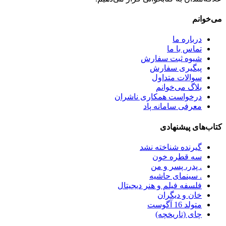
می‌خوانم
درباره ما
تماس با ما
شیوه ثبت سفارش
پیگیری سفارش
سوالات متداول
بلاگ می‌خوانم
درخواست همکاری ناشران
معرفی سامانه پاد
کتاب‌های پیشنهادی
گیرنده شناخته نشد
سه قطره خون
. پدر، پسر و من
. سینمای حاشیه
فلسفه فیلم و هنر دیجیتال
خان و دیگران
متولد 16 آگوست
چای (تاریخچه)