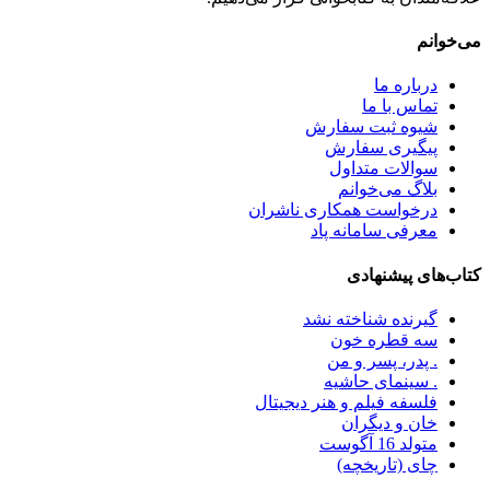
می‌خوانم
درباره ما
تماس با ما
شیوه ثبت سفارش
پیگیری سفارش
سوالات متداول
بلاگ می‌خوانم
درخواست همکاری ناشران
معرفی سامانه پاد
کتاب‌های پیشنهادی
گیرنده شناخته نشد
سه قطره خون
. پدر، پسر و من
. سینمای حاشیه
فلسفه فیلم و هنر دیجیتال
خان و دیگران
متولد 16 آگوست
چای (تاریخچه)