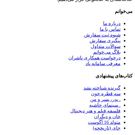
می‌خوانم
درباره ما
تماس با ما
شیوه ثبت سفارش
پیگیری سفارش
سوالات متداول
بلاگ می‌خوانم
درخواست همکاری ناشران
معرفی سامانه پاد
کتاب‌های پیشنهادی
گیرنده شناخته نشد
سه قطره خون
. پدر، پسر و من
. سینمای حاشیه
فلسفه فیلم و هنر دیجیتال
خان و دیگران
متولد 16 آگوست
چای (تاریخچه)