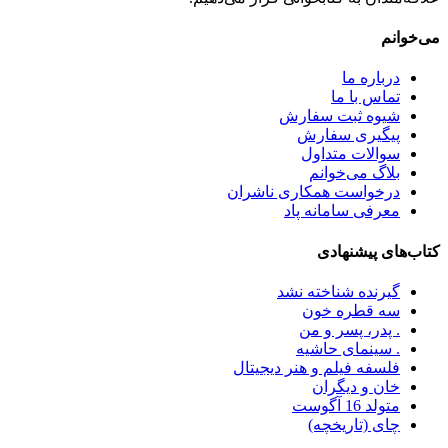
می‌خوانم
درباره ما
تماس با ما
شیوه ثبت سفارش
پیگیری سفارش
سوالات متداول
بلاگ می‌خوانم
درخواست همکاری ناشران
معرفی سامانه پاد
کتاب‌های پیشنهادی
گیرنده شناخته نشد
سه قطره خون
. پدر، پسر و من
. سینمای حاشیه
فلسفه فیلم و هنر دیجیتال
خان و دیگران
متولد 16 آگوست
چای (تاریخچه)