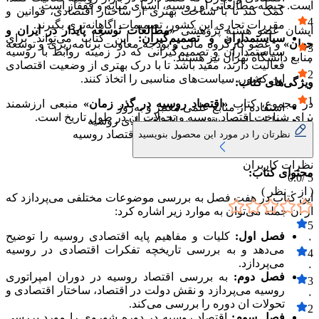
است. حیطه مطالعاتی او روسیه، اسیای میانه و قفقاز است.
۰
کمک کند تا با شناخت بهتری از ساختار اقتصادی، قوانین و
4
مقررات تجاری این کشور، تصمیمات اگاهانه‌تری بگیرند.
ایشان عضو هسته پژوهشی
«مطالعات توسعه پایدار در ایران و
۰
سیاستمداران و تصمیم‌گیران:
این کتاب می‌تواند برای
جهان»
و عضو کارگروه مالی و بودجه معاونت برنامه‌ریزی و توسعه
3
سیاستمداران و تصمیم‌گیرانی که در زمینه روابط با روسیه
منابع دانشگاه تهران نیز هستند.
۰
فعالیت دارند، مفید باشد تا با درک بهتری از وضعیت اقتصادی
2
این کشور، سیاست‌های مناسبی را اتخاذ کنند.
ویژگی‌های کتاب:
۰
1
در مجموع، کتاب
«اقتصاد روسیه در گذر زمان»
منبعی ارزشمند
استفاده از منابع علمی معتبر و به‌روز
۰
برای شناخت اقتصاد روسیه و تحولات ان در طول تاریخ است.
تحلیل جامع و دقیق مسایل اقتصادی روسیه
ارایه دیدگاه‌های مختلف در مورد اقتصاد روسیه
نظرتان را در مورد این محصول بنویسید
استفاده از زبان ساده و روان
نظرات کاربران
محتوای کتاب:
0.0
5 /
( از
۰
نظر )
این کتاب در هفت فصل به بررسی موضوعات مختلفی می‌پردازد که
از ان جمله می‌توان به موارد زیر اشاره کرد:
5
فصل اول:
کلیات و مفاهیم پایه اقتصادی روسیه را توضیح
۰
می‌دهد و به بررسی تاریخچه تفکرات اقتصادی در روسیه
4
می‌پردازد.
۰
فصل دوم:
به بررسی اقتصاد روسیه در دوران امپراتوری
3
روسیه می‌پردازد و نقش دولت در اقتصاد، ساختار اقتصادی و
۰
تحولات ان دوره را بررسی می‌کند.
2
فصل سوم:
اقتصاد روسیه در دوره شوروی را مورد بررسی