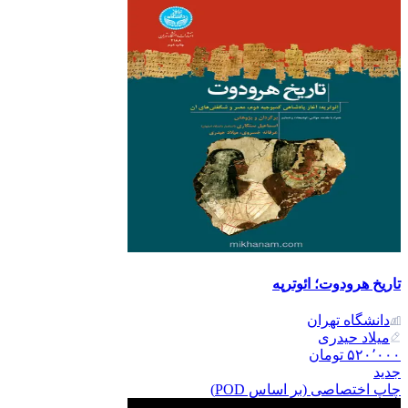
تاریخ هرودوت؛ ائوترپه
دانشگاه تهران
میلاد حیدری
۵۲۰٬۰۰۰
تومان
جدید
چاپ اختصاصی (بر اساس POD)