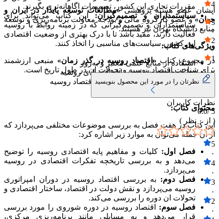
4
مقررات تجاری این کشور، تصمیمات اگاهانه‌تری بگیرند.
ایشان عضو هسته پژوهشی
«مطالعات توسعه پایدار در ایران و
۰
سیاستمداران و تصمیم‌گیران:
این کتاب می‌تواند برای
جهان»
و عضو کارگروه مالی و بودجه معاونت برنامه‌ریزی و توسعه
3
سیاستمداران و تصمیم‌گیرانی که در زمینه روابط با روسیه
منابع دانشگاه تهران نیز هستند.
۰
فعالیت دارند، مفید باشد تا با درک بهتری از وضعیت اقتصادی
2
این کشور، سیاست‌های مناسبی را اتخاذ کنند.
ویژگی‌های کتاب:
۰
1
در مجموع، کتاب
«اقتصاد روسیه در گذر زمان»
منبعی ارزشمند
استفاده از منابع علمی معتبر و به‌روز
۰
برای شناخت اقتصاد روسیه و تحولات ان در طول تاریخ است.
تحلیل جامع و دقیق مسایل اقتصادی روسیه
ارایه دیدگاه‌های مختلف در مورد اقتصاد روسیه
نظرتان را در مورد این محصول بنویسید
استفاده از زبان ساده و روان
نظرات کاربران
محتوای کتاب:
0.0
5 /
( از
۰
نظر )
این کتاب در هفت فصل به بررسی موضوعات مختلفی می‌پردازد که
از ان جمله می‌توان به موارد زیر اشاره کرد:
5
فصل اول:
کلیات و مفاهیم پایه اقتصادی روسیه را توضیح
۰
می‌دهد و به بررسی تاریخچه تفکرات اقتصادی در روسیه
4
می‌پردازد.
۰
فصل دوم:
به بررسی اقتصاد روسیه در دوران امپراتوری
3
روسیه می‌پردازد و نقش دولت در اقتصاد، ساختار اقتصادی و
۰
تحولات ان دوره را بررسی می‌کند.
2
فصل سوم:
اقتصاد روسیه در دوره شوروی را مورد بررسی
۰
قرار می‌دهد و به مسایلی مانند برنامه‌ریزی مرکزی،