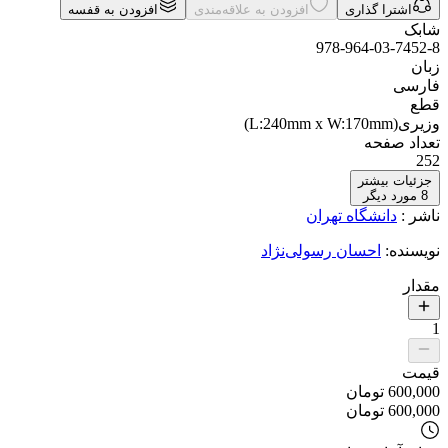
اشترا گذاری
افزودن به علاقه‌مندی
افزودن به قفسه
شابک
978-964-03-7452-8
زبان
فارسی
قطع
وزیری(L:240mm x W:170mm)
تعداد صفحه
252
جزئیات بیشتر
8
مورد دیگر
ناشر
:
دانشگاه تهران
نویسنده
:
احسان رسولی‌نژاد
مقدار
1
قیمت
600,000
تومان
600,000
تومان