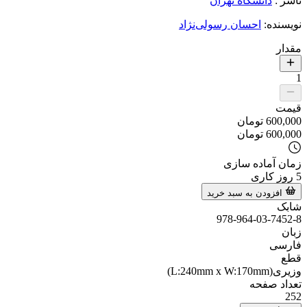
ناشر
:
دانشگاه تهران
نویسنده
:
احسان رسولی‌نژاد
مقدار
1
قیمت
600,000
تومان
600,000
تومان
زمان آماده سازی
5
روز کاری
افزودن به سبد خرید
شابک
978-964-03-7452-8
زبان
فارسی
قطع
وزیری(L:240mm x W:170mm)
تعداد صفحه
252