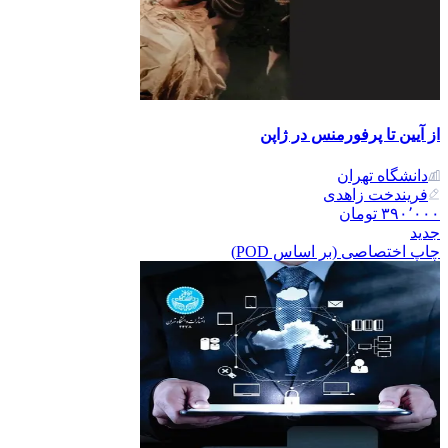
از آیین تا پرفورمنس در ژاپن
دانشگاه تهران
فریندخت زاهدی
۳۹۰٬۰۰۰
تومان
جدید
چاپ اختصاصی (بر اساس POD)