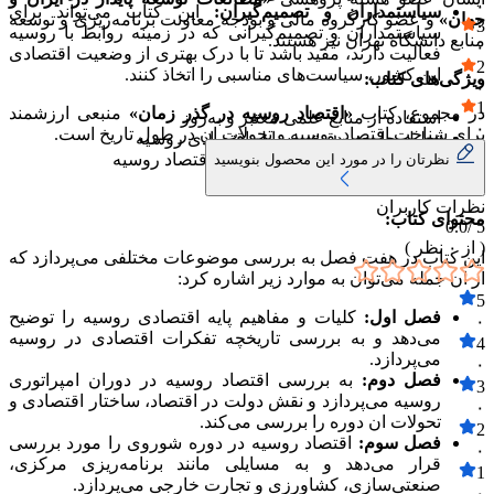
۰
سیاستمداران و تصمیم‌گیران:
این کتاب می‌تواند برای
جهان»
و عضو کارگروه مالی و بودجه معاونت برنامه‌ریزی و توسعه
3
سیاستمداران و تصمیم‌گیرانی که در زمینه روابط با روسیه
منابع دانشگاه تهران نیز هستند.
۰
فعالیت دارند، مفید باشد تا با درک بهتری از وضعیت اقتصادی
2
این کشور، سیاست‌های مناسبی را اتخاذ کنند.
ویژگی‌های کتاب:
۰
1
در مجموع، کتاب
«اقتصاد روسیه در گذر زمان»
منبعی ارزشمند
استفاده از منابع علمی معتبر و به‌روز
۰
برای شناخت اقتصاد روسیه و تحولات ان در طول تاریخ است.
تحلیل جامع و دقیق مسایل اقتصادی روسیه
ارایه دیدگاه‌های مختلف در مورد اقتصاد روسیه
نظرتان را در مورد این محصول بنویسید
استفاده از زبان ساده و روان
نظرات کاربران
محتوای کتاب:
0.0
5 /
( از
۰
نظر )
این کتاب در هفت فصل به بررسی موضوعات مختلفی می‌پردازد که
از ان جمله می‌توان به موارد زیر اشاره کرد:
5
فصل اول:
کلیات و مفاهیم پایه اقتصادی روسیه را توضیح
۰
می‌دهد و به بررسی تاریخچه تفکرات اقتصادی در روسیه
4
می‌پردازد.
۰
فصل دوم:
به بررسی اقتصاد روسیه در دوران امپراتوری
3
روسیه می‌پردازد و نقش دولت در اقتصاد، ساختار اقتصادی و
۰
تحولات ان دوره را بررسی می‌کند.
2
فصل سوم:
اقتصاد روسیه در دوره شوروی را مورد بررسی
۰
قرار می‌دهد و به مسایلی مانند برنامه‌ریزی مرکزی،
1
صنعتی‌سازی، کشاورزی و تجارت خارجی می‌پردازد.
۰