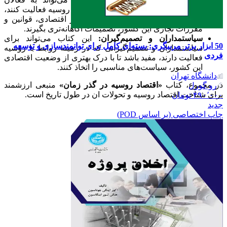
اقتصادی و تجاری که قصد دارند در بازار روسیه فعالیت کنند،
کمک کند تا با شناخت بهتری از ساختار اقتصادی، قوانین و
مقررات تجاری این کشور، تصمیمات اگاهانه‌تری بگیرند.
سیاستمداران و تصمیم‌گیران:
این کتاب می‌تواند برای
50 ابزار برتر مربیگری: بسته‌ای کامل برای توانمندسازی و توسعه
سیاستمداران و تصمیم‌گیرانی که در زمینه روابط با روسیه
فردی
فعالیت دارند، مفید باشد تا با درک بهتری از وضعیت اقتصادی
این کشور، سیاست‌های مناسبی را اتخاذ کنند.
دانشگاه تهران
در مجموع، کتاب
«اقتصاد روسیه در گذر زمان»
منبعی ارزشمند
رو گورل
برای شناخت اقتصاد روسیه و تحولات ان در طول تاریخ است.
۴۹۰٬۰۰۰
تومان
جدید
چاپ اختصاصی (بر اساس POD)