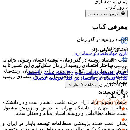
زمان آماده سازی
5
روز کاری
افزودن به سبد خرید
معرفی کتاب
اقتصاد روسیه در گذر زمان
دسته‌بندی‌ها
احسان رسولی نژاد
تاریخ جهان
اقتصاد و حسابداری
کتاب
«اقتصاد روسیه در گذر زمان» نوشته احسان رسولی نژاد،
به
بررسی
ساختار اقتصادی روسیه از زمان شکل‌گیری این کشور تا به
برچسب‌ها
امروز
می‌پردازد. این کتاب به ویژه برای دانشجویان رشته‌های
#
علوم اقتصادی
#
اقتصاد شهری
#
اقتصاد مسکن
#
اقتصاد
اقتصاد و علوم سیاسی و نیز علاقه‌مندان به تاریخ اقتصادی روسیه
کلان
#
اقتصاد خرد
#
اقتصاد بین‌الملل
#
توسعه اقتصادی
مفید است.
نظرات کاربران
مشاهده
0
نظر
0.0
5 /
درباره نویسنده:
( از
۰
نظر )
ا
حسان رسولی نژاد
دارای مرتبه علمی دانشیار است و در دانشکده
مطالعات جهان در دانشگاه تهران به تدریس و پژوهش مشغول
5
است. حیطه مطالعاتی او روسیه، اسیای میانه و قفقاز است.
۰
4
ایشان عضو هسته پژوهشی
«مطالعات توسعه پایدار در ایران و
۰
جهان»
و عضو کارگروه مالی و بودجه معاونت برنامه‌ریزی و توسعه