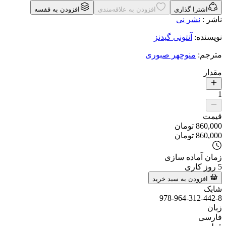
اشترا گذاری
افزودن به علاقه‌مندی
افزودن به قفسه
ناشر
:
نشر نی
نویسنده
:
آنتونی گیدنز
مترجم
:
منوچهر صبوری
مقدار
1
قیمت
860,000
تومان
860,000
تومان
زمان آماده سازی
5
روز کاری
افزودن به سبد خرید
شابک
978-964-312-442-8
زبان
فارسی