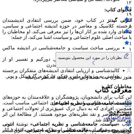
۱۲
4
محتوای کتاب:
۱۹
3
انتونی گیدنز
در کتاب خود، ضمن بررسی انتقادی اندیشمندان
۸
برجسته کلاسیک و معاصر در حوزه اندیشه اجتماعی و سیاسی،
نقدهای وارد شده بر اثار ان‌ها را نیز معرفی می‌کند. او مخاطبان را
2
با مباحث اصلی علوم اجتماعی و سیاست اشنا می‌کند، از جمله:
۰
1
بررسی مباحث سیاست و جامعه‌شناسی در اندیشه ماکس
۱
وبر
نظرتان را در مورد این محصول بنویسید
تحلیل‌های جامعه‌شناسی سیاسی دورکیم و تفسیر او از
فردگرایی و همبستگی در جوامع مدرن
کالبدشناسی و ارزیابی انتقادی اندیشه‌های متفکران برجسته
معاصر، به ویژه هابرماس، فوکو، مارکوزه، گارفینکل و پوپر.
هنوز نظری ثبت نشده
اولین نفری باشید که نظر می‌دهید
مخاطبان کتاب:
معرفی کتاب
این کتاب برای دانشجویان، پژوهشگران و علاقه‌مندان به حوزه‌های
جامعه‌شناسی، علوم سیاسی و نظریه‌های اجتماعی مناسب است.
سیاست، جامعه‌شناسی و نظریه اجتماعی
همچنین، افرادی که به دنبال درک عمیق‌تری از تحولات اجتماعی و
دسته‌بندی‌ها
انتونی گیدنز
سیاسی معاصر و نقد نظریه‌های موجود هستند، از مطالعهٔ این اثر
علوم اجتماعی
بهره‌مند خواهند شد.​
کتاب
«سیاست، جامعه‌شناسی و نظریه اجتماعی»
نوشتهٔ
انتونی
گیدنز
، مجموعه‌ای از مقالات تحلیلی است که به بررسی انتقادی اثار
در مجموع،
«سیاست، جامعه‌شناسی و نظریه اجتماعی»
اثری است
برچسب‌ها