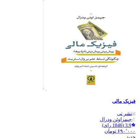
فیزیک مالی
نشر نی
جیمزاوئن ودرال
3.9
(
1846
رای)
۶۹۰٬۰۰۰
تومان
جدید