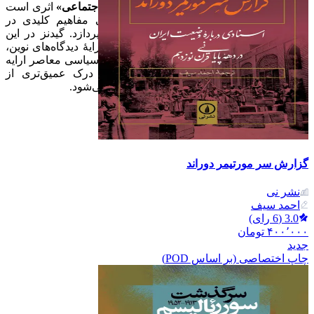
در مجموع،
«سیاست، جامعه‌شناسی و نظریه اجتماعی»
اثری است
که با تحلیل‌های دقیق و انتقادی، به بررسی مفاهیم کلیدی در
حوزه‌های جامعه‌شناسی و علوم سیاسی می‌پردازد. گیدنز در این
کتاب، با بازنگری در اثار متفکران برجسته و ارایهٔ دیدگاه‌های نوین،
چارچوبی تحلیلی برای فهم تحولات اجتماعی و سیاسی معاصر ارایه
می‌دهد. این اثر برای کسانی که به دنبال درک عمیق‌تری از
نظریه‌های اجتماعی و سیاسی هستند، توصیه می‌شود.​
گزارش سر مورتیمر دوراند
نشر نی
احمد سیف
3.0
(
6
رای)
۴۰۰٬۰۰۰
تومان
جدید
چاپ اختصاصی (بر اساس POD)