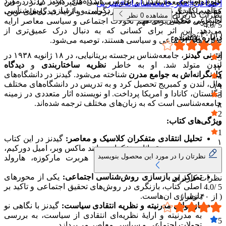
علوم سیاسی می‌پردازد. این اثر، دیدگاه‌های گیدنز را در مورد
حوزه‌های جامعه‌شناسی و علوم سیاسی می‌پردازد. گیدنز در این
اجتماعی
#
تفکر جامعه‌شناسانه
#
نشر نی
مفاهیم کلیدی مدرنیته، قدرت، فردگرایی و بازسازی روش‌شناسی
کتاب، با بازنگری در اثار متفکران برجسته و ارایهٔ دیدگاه‌های نوین،
نظرات کاربران
مشاهده
0
نظر
اجتماعی منعکس می‌کند.​
چارچوبی تحلیلی برای فهم تحولات اجتماعی و سیاسی معاصر ارایه
4.0
5 /
می‌دهد. این اثر برای کسانی که به دنبال درک عمیق‌تری از
( از
۴۰
نظر )
درباره نویسنده:
نظریه‌های اجتماعی و سیاسی هستند، توصیه می‌شود.​
انتونی گیدنز
، جامعه‌شناس برجسته بریتانیایی، در ۱۸ ژانویه ۱۹۳۸ در
5
لندن متولد شد. او به خاطر
نظریه ساختاربندی
و
دیدگاه
۱۲
کل‌نگرانه‌اش به جوامع مدرن
شناخته می‌شود. گیدنز در دانشگاه‌های
4
هال، لندن و کمبریج تحصیل کرد و به تدریس در دانشگاه‌های مختلف
۱۹
انگلستان، کانادا و امریکا پرداخت. او نویسنده اثار متعددی در زمینه
3
جامعه‌شناسی است که به زبان‌های مختلف ترجمه شده‌اند.
۸
2
ویژگی‌های کتاب:
۰
1
تحلیل انتقادی متفکران کلاسیک و معاصر:
گیدنز در این کتاب
۱
به بررسی و نقد اثار متفکرانی مانند ماکس وبر، امیل دورکیم،
نظرتان را در مورد این محصول بنویسید
یورگن هابرماس، میشل فوکو، هربرت مارکوزه، هارولد
گارفینکل و کارل پوپر می‌پردازد.​
تمرکز بر بازسازی روش‌شناسی اجتماعی:
یکی از محورهای
نظرات کاربران
اصلی کتاب، بازنگری در روش‌های تحقیق اجتماعی و تاکید بر
4.0
5 /
بازسازی ان‌هاست.​
( از
۴۰
نظر )
بازخوانی مدرنیته و نظریه انتقادی سیاست:
گیدنز با نگاهی نو
به مدرنیته و ارایهٔ نظریه‌ای انتقادی از سیاست، به بررسی
5
تحولات اجتماعی و سیاسی معاصر می‌پردازد.​