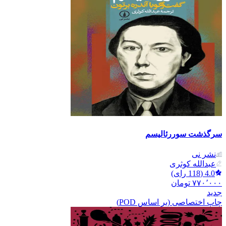
سرگذشت سوررئالیسم
نشر نی
عبدالله کوثری
4.0
(
118
رای)
۷۷۰٬۰۰۰
تومان
جدید
چاپ اختصاصی (بر اساس POD)