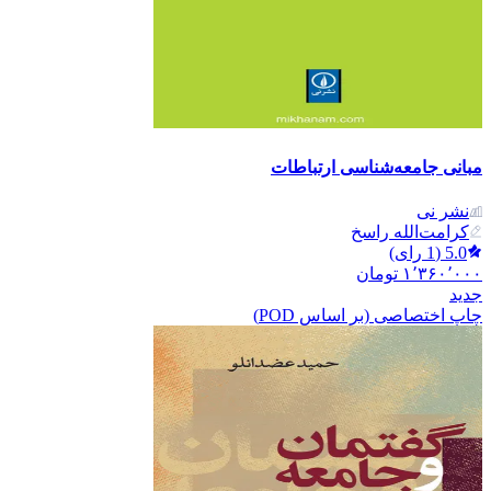
مبانی جامعه‌شناسی ارتباطات
نشر نی
کرامت‌الله راسخ
5.0
(
1
رای)
۱٬۳۶۰٬۰۰۰
تومان
جدید
چاپ اختصاصی (بر اساس POD)