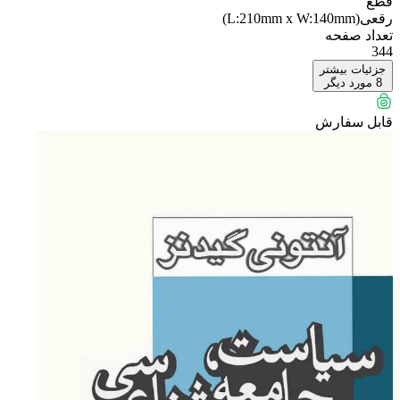
قطع
رقعی(L:210mm x W:140mm)
تعداد صفحه
344
جزئیات بیشتر
8
مورد دیگر
قابل سفارش