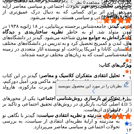
کتاب، با بازنگری در اثار متفکران برجسته و ارایهٔ دیدگاه‌های نوین،
نظرات کاربران
مشاهده
0
نظر
اجتماعی منعکس می‌کند.​
چارچوبی تحلیلی برای فهم تحولات اجتماعی و سیاسی معاصر ارایه
4.0
5 /
می‌دهد. این اثر برای کسانی که به دنبال درک عمیق‌تری از
( از
۴۰
نظر )
درباره نویسنده:
نظریه‌های اجتماعی و سیاسی هستند، توصیه می‌شود.​
انتونی گیدنز
، جامعه‌شناس برجسته بریتانیایی، در ۱۸ ژانویه ۱۹۳۸ در
5
لندن متولد شد. او به خاطر
نظریه ساختاربندی
و
دیدگاه
۱۲
کل‌نگرانه‌اش به جوامع مدرن
شناخته می‌شود. گیدنز در دانشگاه‌های
4
هال، لندن و کمبریج تحصیل کرد و به تدریس در دانشگاه‌های مختلف
۱۹
انگلستان، کانادا و امریکا پرداخت. او نویسنده اثار متعددی در زمینه
3
جامعه‌شناسی است که به زبان‌های مختلف ترجمه شده‌اند.
۸
2
ویژگی‌های کتاب:
۰
1
تحلیل انتقادی متفکران کلاسیک و معاصر:
گیدنز در این کتاب
۱
به بررسی و نقد اثار متفکرانی مانند ماکس وبر، امیل دورکیم،
نظرتان را در مورد این محصول بنویسید
یورگن هابرماس، میشل فوکو، هربرت مارکوزه، هارولد
گارفینکل و کارل پوپر می‌پردازد.​
تمرکز بر بازسازی روش‌شناسی اجتماعی:
یکی از محورهای
نظرات کاربران
اصلی کتاب، بازنگری در روش‌های تحقیق اجتماعی و تاکید بر
4.0
5 /
بازسازی ان‌هاست.​
( از
۴۰
نظر )
بازخوانی مدرنیته و نظریه انتقادی سیاست:
گیدنز با نگاهی نو
به مدرنیته و ارایهٔ نظریه‌ای انتقادی از سیاست، به بررسی
5
تحولات اجتماعی و سیاسی معاصر می‌پردازد.​
۱۲