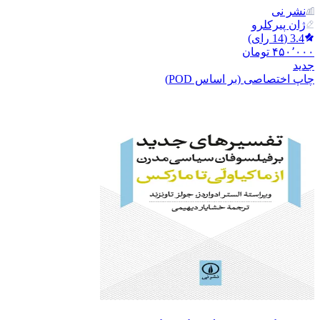
نشر نی
ژان پیرکلرو
3.4
(
14
رای)
۴۵۰٬۰۰۰
تومان
جدید
چاپ اختصاصی (بر اساس POD)