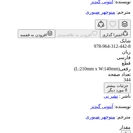
نویسنده
:
آنتونی گیدنز
مترجم
:
منوچهر صبوری
اشترا گذاری
افزودن به علاقه‌مندی
افزودن به قفسه
شابک
978-964-312-442-8
زبان
فارسی
قطع
رقعی(L:210mm x W:140mm)
تعداد صفحه
344
جزئیات بیشتر
8
مورد دیگر
ناشر
:
نشر نی
نویسنده
:
آنتونی گیدنز
مترجم
:
منوچهر صبوری
مقدار