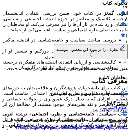
4
محتوای کتاب:
۱۹
3
انتونی گیدنز
در کتاب خود، ضمن بررسی انتقادی اندیشمندان
۸
برجسته کلاسیک و معاصر در حوزه اندیشه اجتماعی و سیاسی،
نقدهای وارد شده بر اثار ان‌ها را نیز معرفی می‌کند. او مخاطبان را
2
با مباحث اصلی علوم اجتماعی و سیاست اشنا می‌کند، از جمله:
۰
1
بررسی مباحث سیاست و جامعه‌شناسی در اندیشه ماکس
۱
وبر
نظرتان را در مورد این محصول بنویسید
تحلیل‌های جامعه‌شناسی سیاسی دورکیم و تفسیر او از
فردگرایی و همبستگی در جوامع مدرن
کالبدشناسی و ارزیابی انتقادی اندیشه‌های متفکران برجسته
معاصر، به ویژه هابرماس، فوکو، مارکوزه، گارفینکل و پوپر.
هنوز نظری ثبت نشده
اولین نفری باشید که نظر می‌دهید
مخاطبان کتاب:
معرفی کتاب
این کتاب برای دانشجویان، پژوهشگران و علاقه‌مندان به حوزه‌های
جامعه‌شناسی، علوم سیاسی و نظریه‌های اجتماعی مناسب است.
سیاست، جامعه‌شناسی و نظریه اجتماعی
همچنین، افرادی که به دنبال درک عمیق‌تری از تحولات اجتماعی و
دسته‌بندی‌ها
انتونی گیدنز
سیاسی معاصر و نقد نظریه‌های موجود هستند، از مطالعهٔ این اثر
علوم اجتماعی
بهره‌مند خواهند شد.​
کتاب
«سیاست، جامعه‌شناسی و نظریه اجتماعی»
نوشتهٔ
انتونی
گیدنز
، مجموعه‌ای از مقالات تحلیلی است که به بررسی انتقادی اثار
در مجموع،
«سیاست، جامعه‌شناسی و نظریه اجتماعی»
اثری است
برچسب‌ها
متفکران برجستهٔ کلاسیک و معاصر در حوزه‌های جامعه‌شناسی و
که با تحلیل‌های دقیق و انتقادی، به بررسی مفاهیم کلیدی در
#
آنتونی گیدنز
#
سیاست
#
جامعه‌شناسی
#
نظریه اجتماعی
#
علوم