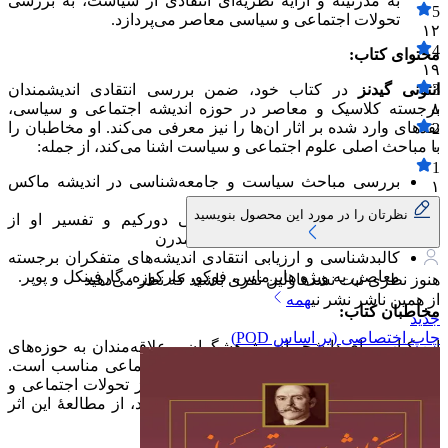
به مدرنیته و ارایهٔ نظریه‌ای انتقادی از سیاست، به بررسی
5
تحولات اجتماعی و سیاسی معاصر می‌پردازد.​
۱۲
4
محتوای کتاب:
۱۹
3
انتونی گیدنز
در کتاب خود، ضمن بررسی انتقادی اندیشمندان
۸
برجسته کلاسیک و معاصر در حوزه اندیشه اجتماعی و سیاسی،
نقدهای وارد شده بر اثار ان‌ها را نیز معرفی می‌کند. او مخاطبان را
2
با مباحث اصلی علوم اجتماعی و سیاست اشنا می‌کند، از جمله:
۰
1
بررسی مباحث سیاست و جامعه‌شناسی در اندیشه ماکس
۱
وبر
نظرتان را در مورد این محصول بنویسید
تحلیل‌های جامعه‌شناسی سیاسی دورکیم و تفسیر او از
فردگرایی و همبستگی در جوامع مدرن
کالبدشناسی و ارزیابی انتقادی اندیشه‌های متفکران برجسته
معاصر، به ویژه هابرماس، فوکو، مارکوزه، گارفینکل و پوپر.
هنوز نظری ثبت نشده
اولین نفری باشید که نظر می‌دهید
از همین ناشر
نشر نی
همه
مخاطبان کتاب:
جدید
چاپ اختصاصی (بر اساس POD)
این کتاب برای دانشجویان، پژوهشگران و علاقه‌مندان به حوزه‌های
جامعه‌شناسی، علوم سیاسی و نظریه‌های اجتماعی مناسب است.
همچنین، افرادی که به دنبال درک عمیق‌تری از تحولات اجتماعی و
سیاسی معاصر و نقد نظریه‌های موجود هستند، از مطالعهٔ این اثر
بهره‌مند خواهند شد.​