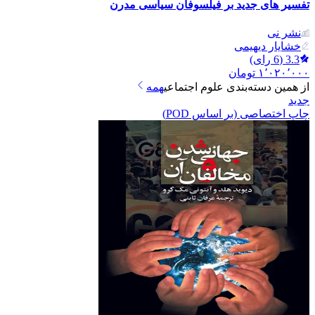
تفسیر های جدید بر فیلسوفان سیاسی مدرن
نشر نی
خشایار دیهیمی
3.3
(
6
رای)
۱٬۰۲۰٬۰۰۰
تومان
از همین دسته‌بندی
علوم اجتماعی
همه
جدید
چاپ اختصاصی (بر اساس POD)