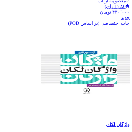
معصومه ارباب
2.0
(
1
رای)
۴۳۰٬۰۰۰
تومان
جدید
چاپ اختصاصی (بر اساس POD)
واژگان لکان