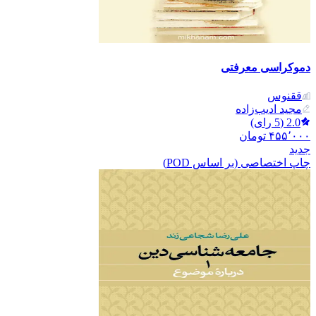
دموکراسی معرفتی
ققنوس
مجید ادیب‌زاده
2.0
(
5
رای)
۴۵۵٬۰۰۰
تومان
جدید
چاپ اختصاصی (بر اساس POD)