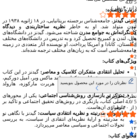
4.0
5 /
( از
۴۰
نظر )
درباره نویسنده:
انتونی گیدنز
، جامعه‌شناس برجسته بریتانیایی، در ۱۸ ژانویه ۱۹۳۸ در
5
لندن متولد شد. او به خاطر
نظریه ساختاربندی
و
دیدگاه
۱۲
کل‌نگرانه‌اش به جوامع مدرن
شناخته می‌شود. گیدنز در دانشگاه‌های
4
هال، لندن و کمبریج تحصیل کرد و به تدریس در دانشگاه‌های مختلف
۱۹
انگلستان، کانادا و امریکا پرداخت. او نویسنده اثار متعددی در زمینه
3
جامعه‌شناسی است که به زبان‌های مختلف ترجمه شده‌اند.
۸
2
ویژگی‌های کتاب:
۰
1
تحلیل انتقادی متفکران کلاسیک و معاصر:
گیدنز در این کتاب
۱
به بررسی و نقد اثار متفکرانی مانند ماکس وبر، امیل دورکیم،
نظرتان را در مورد این محصول بنویسید
یورگن هابرماس، میشل فوکو، هربرت مارکوزه، هارولد
گارفینکل و کارل پوپر می‌پردازد.​
تمرکز بر بازسازی روش‌شناسی اجتماعی:
یکی از محورهای
نظرات کاربران
اصلی کتاب، بازنگری در روش‌های تحقیق اجتماعی و تاکید بر
4.0
5 /
بازسازی ان‌هاست.​
( از
۴۰
نظر )
بازخوانی مدرنیته و نظریه انتقادی سیاست:
گیدنز با نگاهی نو
به مدرنیته و ارایهٔ نظریه‌ای انتقادی از سیاست، به بررسی
5
تحولات اجتماعی و سیاسی معاصر می‌پردازد.​
۱۲
4
محتوای کتاب: