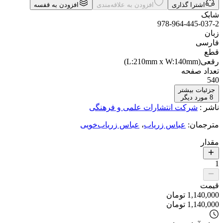
اشترا گذاری
افزودن به علاقه‌مندی
افزودن به قفسه
شابک
978-964-445-037-2
زبان
فارسی
قطع
رقعی(L:210mm x W:140mm)
تعداد صفحه
540
جزئیات بیشتر
8
مورد دیگر
ناشر
:
شرکت انتشارات علمی و فرهنگی
مترجمان
:
عباس زریاب
،
عباس زریاب‌خویی
مقدار
1
قیمت
1,140,000
تومان
1,140,000
تومان