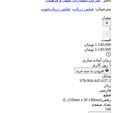
ناشر
:
شرکت انتشارات علمی و فرهنگی
مترجمان
:
عباس زریاب
،
عباس زریاب‌خویی
مقدار
1
قیمت
1,140,000
تومان
1,140,000
تومان
زمان آماده سازی
5
روز کاری
افزودن به سبد خرید
شابک
978-964-445-037-2
زبان
فارسی
قطع
رقعی(L:210mm x W:140mm)
تعداد صفحه
540