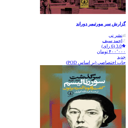
گزارش سر مورتیمر دوراند
نشر نی
احمد سیف
3.0
(
6
رای)
۴۰۰٬۰۰۰
تومان
جدید
چاپ اختصاصی (بر اساس POD)