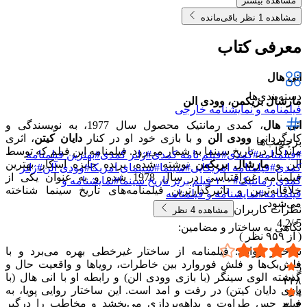
مشاهده بیشتر
مشاهده 1 نظر باقی‌مانده
معرفی کتاب
انی هال
دسته‌بندی‌ها
مارشال بریکمن، وودی الن
فیلمنامه و نمایشنامه خارجی
انی هال
، کمدی رمانتیک محصول سال 1977، به نویسندگی و
کارگردانی
وودی الن
و با بازی خود او در کنار
دایان کیتن
، اثری
برچسب‌ها
ماندگار در تاریخ سینما به شمار می‌رود. فیلمنامه این فیلم که توسط
#
فیلمنامه
#
کمدی
#
فیلم نامه کمدی
#
ژانر کمدی
#
بهترین فیلمنامه
الن و
مارشال بریکمن
نوشته شده، برنده جایزه اسکار بهترین
کمدی
#
فیلمنامه امریکایی
#
سینما
#
سینمای امریکا
#
وودی آلن
#
ژانر
فیلمنامه غیراقتباسی در سال 1978 شده و به عنوان یکی از
کمدی رمانتیک
#
۱۰۰ فیلم برتر تاریخ سینما
#
نمایشنامه و
خلاقانه‌ترین و تاثیرگذارترین فیلمنامه‌های تاریخ سینما شناخته
فیلمنامه
#
نمایشنامه و فیلمنامه
می‌شود.
نظرات کاربران
مشاهده
4
نظر
4.2
5 /
نگاهی به ساختار و مضامین:
( از
۹۵۹
نظر )
ساختار روایی: فیلمنامه از ساختار غیرخطی بهره می‌برد و با
فلش‌بک‌ها و فلش ‌فوروارد بین خاطرات، رویاها و واقعیت حال و
5
گذشته الوی سینگر (با بازی وودی الن) و رابطه او با انی هال (با
۴۴۸
بازی دایان کیتن) در رفت و امد است. این ساختار روایی پویا، به
4
فیلم حس طراوت و بداهه‌پردازی می‌بخشد و مخاطب را درگیر
۳۰۳