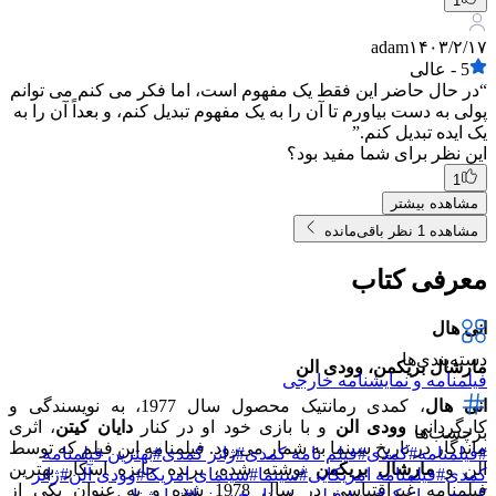
1
adam
۱۴۰۳/۲/۱۷
5
-
عالی
“در حال حاضر این فقط یک مفهوم است، اما فکر می کنم می توانم
پولی به دست بیاورم تا آن را به یک مفهوم تبدیل کنم، و بعداً آن را به
یک ایده تبدیل کنم.”
این نظر برای شما مفید بود؟
1
مشاهده بیشتر
مشاهده 1 نظر باقی‌مانده
معرفی کتاب
انی هال
دسته‌بندی‌ها
مارشال بریکمن، وودی الن
فیلمنامه و نمایشنامه خارجی
انی هال
، کمدی رمانتیک محصول سال 1977، به نویسندگی و
کارگردانی
وودی الن
و با بازی خود او در کنار
دایان کیتن
، اثری
برچسب‌ها
ماندگار در تاریخ سینما به شمار می‌رود. فیلمنامه این فیلم که توسط
#
فیلمنامه
#
کمدی
#
فیلم نامه کمدی
#
ژانر کمدی
#
بهترین فیلمنامه
الن و
مارشال بریکمن
نوشته شده، برنده جایزه اسکار بهترین
کمدی
#
فیلمنامه امریکایی
#
سینما
#
سینمای امریکا
#
وودی آلن
#
ژانر
فیلمنامه غیراقتباسی در سال 1978 شده و به عنوان یکی از
کمدی رمانتیک
#
۱۰۰ فیلم برتر تاریخ سینما
#
نمایشنامه و