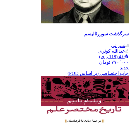
سرگذشت سوررئالیسم
نشر نی
عبدالله کوثری
4.0
(
118
رای)
۷۷۰٬۰۰۰
تومان
جدید
چاپ اختصاصی (بر اساس POD)