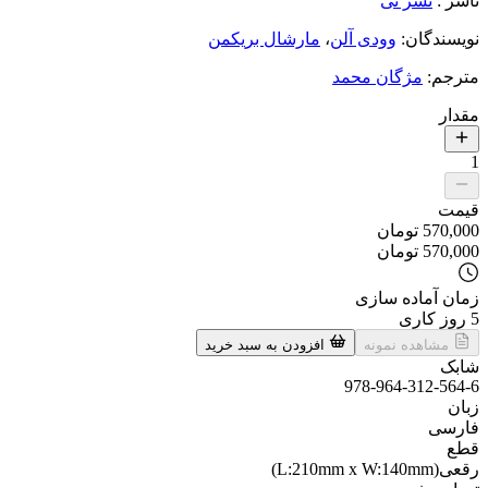
ناشر
:
نشر نی
نویسندگان
:
وودی آلن
،
مارشال بریکمن
مترجم
:
مژگان محمد
مقدار
1
قیمت
570,000
تومان
570,000
تومان
زمان آماده سازی
5
روز کاری
مشاهده نمونه
افزودن به سبد خرید
شابک
978-964-312-564-6
زبان
فارسی
قطع
رقعی(L:210mm x W:140mm)