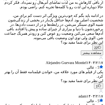
از باقی کارهاش به من لذت تماشای آنی‌هال رو نمی‌داد. فکر کردم
حالا دوباره این لذت رو با کلمه‌ها تجربه کنم. راضی بودم.
در ادامه باید بگم که خوب‌ترین ویژگی اثر دست کم برای من،
شخصیت اصلی بود. آدم‌ها حداقل یک‌بار در بخشی از زندگی‌شون
شبیه الوی سینگر می‌شن. در رابطه‌ها و در از دست دادن‌ها. در
برخوردشون با دنیا و بیزاری از چیزای ساده و پیش پا افتاده. باقی
آدم‌ها سعی می‌کنن وضعیت رو عوض کنن و زودتر همرنگ جماعت
شن. الوی ولی توی اون وضعیت باقی می‌مونه.
این نظر برای شما مفید بود؟
22
مشاهده بیشتر
Alejandro Guevara Montiel
۱۴۰۳/۲/۱۷
5
-
عالی
یکی از فیلم های مورد علاقه من، خواندن فیلمنامه فقط آن را بهتر
کرد.
این نظر برای شما مفید بود؟
1
adam
۱۴۰۳/۲/۱۷
5
-
عالی