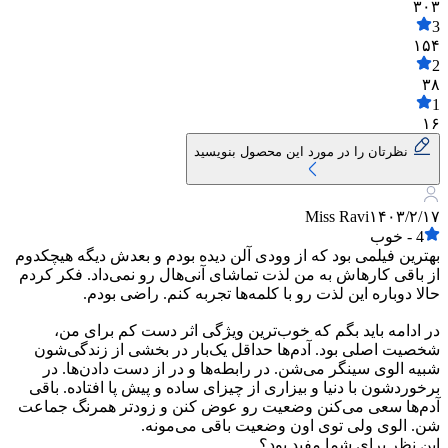
۳۰۳
3
۱۵۴
2
۳۸
1
۱۶
نظرتان را در مورد این محصول بنویسید
Miss Ravi
۱۴۰۳/۲/۱۷
4
-
خوب
بهترین فیلمی بود که از وودی آلن دیده بودم و بعدش دیگه هیچکدوم
از باقی کارهاش به من لذت تماشای آنی‌هال رو نمی‌داد. فکر کردم
حالا دوباره این لذت رو با کلمه‌ها تجربه کنم. راضی بودم.
در ادامه باید بگم که خوب‌ترین ویژگی اثر دست کم برای من،
شخصیت اصلی بود. آدم‌ها حداقل یک‌بار در بخشی از زندگی‌شون
شبیه الوی سینگر می‌شن. در رابطه‌ها و در از دست دادن‌ها. در
برخوردشون با دنیا و بیزاری از چیزای ساده و پیش پا افتاده. باقی
آدم‌ها سعی می‌کنن وضعیت رو عوض کنن و زودتر همرنگ جماعت
شن. الوی ولی توی اون وضعیت باقی می‌مونه.
این نظر برای شما مفید بود؟