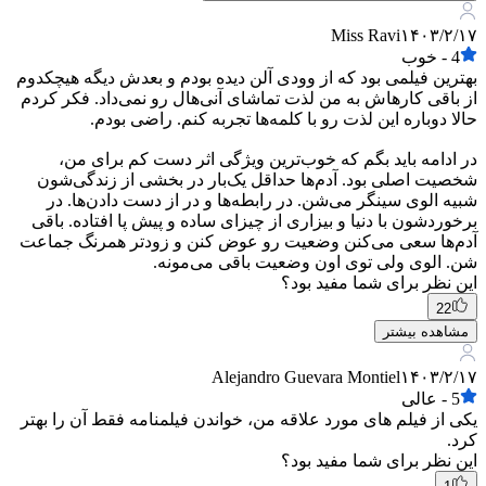
Miss Ravi
۱۴۰۳/۲/۱۷
4
-
خوب
بهترین فیلمی بود که از وودی آلن دیده بودم و بعدش دیگه هیچکدوم
از باقی کارهاش به من لذت تماشای آنی‌هال رو نمی‌داد. فکر کردم
حالا دوباره این لذت رو با کلمه‌ها تجربه کنم. راضی بودم.
در ادامه باید بگم که خوب‌ترین ویژگی اثر دست کم برای من،
شخصیت اصلی بود. آدم‌ها حداقل یک‌بار در بخشی از زندگی‌شون
شبیه الوی سینگر می‌شن. در رابطه‌ها و در از دست دادن‌ها. در
برخوردشون با دنیا و بیزاری از چیزای ساده و پیش پا افتاده. باقی
آدم‌ها سعی می‌کنن وضعیت رو عوض کنن و زودتر همرنگ جماعت
شن. الوی ولی توی اون وضعیت باقی می‌مونه.
این نظر برای شما مفید بود؟
22
مشاهده بیشتر
Alejandro Guevara Montiel
۱۴۰۳/۲/۱۷
5
-
عالی
یکی از فیلم های مورد علاقه من، خواندن فیلمنامه فقط آن را بهتر
کرد.
این نظر برای شما مفید بود؟