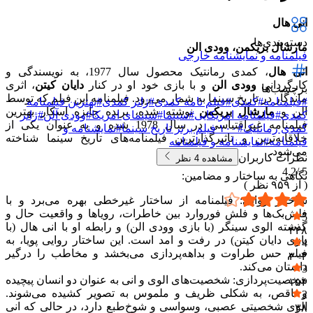
انی هال
دسته‌بندی‌ها
مارشال بریکمن، وودی الن
فیلمنامه و نمایشنامه خارجی
انی هال
، کمدی رمانتیک محصول سال 1977، به نویسندگی و
کارگردانی
وودی الن
و با بازی خود او در کنار
دایان کیتن
، اثری
برچسب‌ها
ماندگار در تاریخ سینما به شمار می‌رود. فیلمنامه این فیلم که توسط
#
فیلمنامه
#
کمدی
#
فیلم نامه کمدی
#
ژانر کمدی
#
بهترین فیلمنامه
الن و
مارشال بریکمن
نوشته شده، برنده جایزه اسکار بهترین
کمدی
#
فیلمنامه امریکایی
#
سینما
#
سینمای امریکا
#
وودی آلن
#
ژانر
فیلمنامه غیراقتباسی در سال 1978 شده و به عنوان یکی از
کمدی رمانتیک
#
۱۰۰ فیلم برتر تاریخ سینما
#
نمایشنامه و
خلاقانه‌ترین و تاثیرگذارترین فیلمنامه‌های تاریخ سینما شناخته
فیلمنامه
#
نمایشنامه و فیلمنامه
می‌شود.
نظرات کاربران
مشاهده
4
نظر
4.2
5 /
نگاهی به ساختار و مضامین:
( از
۹۵۹
نظر )
ساختار روایی: فیلمنامه از ساختار غیرخطی بهره می‌برد و با
فلش‌بک‌ها و فلش ‌فوروارد بین خاطرات، رویاها و واقعیت حال و
5
گذشته الوی سینگر (با بازی وودی الن) و رابطه او با انی هال (با
۴۴۸
بازی دایان کیتن) در رفت و امد است. این ساختار روایی پویا، به
4
فیلم حس طراوت و بداهه‌پردازی می‌بخشد و مخاطب را درگیر
۳۰۳
داستان می‌کند.
3
شخصیت‌پردازی: شخصیت‌های الوی و انی به عنوان دو انسان پیچیده
۱۵۴
و ناقص، به شکلی ظریف و ملموس به تصویر کشیده می‌شوند.
2
الوی شخصیتی عصبی، وسواسی و شوخ‌طبع دارد، در حالی که انی
۳۸