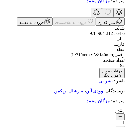
مترجم
:
مژگان محمد
اشترا گذاری
افزودن به علاقه‌مندی
افزودن به قفسه
شابک
978-964-312-564-6
زبان
فارسی
قطع
رقعی(L:210mm x W:140mm)
تعداد صفحه
192
جزئیات بیشتر
9
مورد دیگر
ناشر
:
نشر نی
نویسندگان
:
وودی آلن
،
مارشال بریکمن
مترجم
:
مژگان محمد
مقدار
1