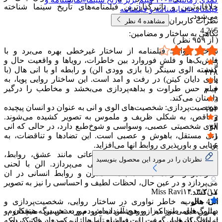
خلاقانه‌ترین و تاثیرگذارترین فیلمنامه‌های تاریخ سینما شناخته
فیلمنامه
#
نمایشنامه و فیلمنامه
می‌شود.
نظرات کاربران
مشاهده
4
نظر
4.2
5 /
نگاهی به ساختار و مضامین:
( از
۹۵۹
نظر )
ساختار روایی: فیلمنامه از ساختار غیرخطی بهره می‌برد و با
فلش‌بک‌ها و فلش ‌فوروارد بین خاطرات، رویاها و واقعیت حال و
5
گذشته الوی سینگر (با بازی وودی الن) و رابطه او با انی هال (با
۴۴۸
بازی دایان کیتن) در رفت و امد است. این ساختار روایی پویا، به
4
فیلم حس طراوت و بداهه‌پردازی می‌بخشد و مخاطب را درگیر
۳۰۳
داستان می‌کند.
3
شخصیت‌پردازی: شخصیت‌های الوی و انی به عنوان دو انسان پیچیده
۱۵۴
و ناقص، به شکلی ظریف و ملموس به تصویر کشیده می‌شوند.
2
الوی شخصیتی عصبی، وسواسی و شوخ‌طبع دارد، در حالی که انی
۳۸
زنی مستقل، باهوش و عصبی است. این تضادها و تناقضات، به
1
پویایی و باورپذیری روابط انها می‌افزاید.
۱۶
مضامین: فیلمنامه به واکاوی موضوعاتی مانند عشق، روابط،
نظرتان را در مورد این محصول بنویسید
اضطراب، رؤیا، مرگ و معنای زندگی می‌پردازد. الن با لحنی
طنزامیز و گزنده، به نقد جامعه مدرن و روابط انسانی در ان
می‌پردازد و در عین حال، لحظات لطیف و احساسی را نیز به تصویر
Miss Ravi
۱۴۰۳/۲/۱۷
می‌کشد.
4
-
انی هال
خوب
به خاطر نواوری در ساختار روایی، شخصیت‌پردازی و
بهترین فیلمی بود که از وودی آلن دیده بودم و بعدش دیگه هیچکدوم
دیالوگ‌های طنزامیز و هوشمندانه‌اش مورد تحسین منتقدان و
از باقی کارهاش به من لذت تماشای آنی‌هال رو نمی‌داد. فکر کردم
تماشاگران قرار گرفت. این فیلم نه تنها در ژانر کمدی رمانتیک، بلکه