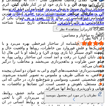
کارگردانی
وودی الن
و با بازی خود او در کنار
دایان کیتن
، اثری
برچسب‌ها
ماندگار در تاریخ سینما به شمار می‌رود. فیلمنامه این فیلم که توسط
#
فیلمنامه
#
کمدی
#
فیلم نامه کمدی
#
ژانر کمدی
#
بهترین فیلمنامه
الن و
مارشال بریکمن
نوشته شده، برنده جایزه اسکار بهترین
کمدی
#
فیلمنامه امریکایی
#
سینما
#
سینمای امریکا
#
وودی آلن
#
ژانر
فیلمنامه غیراقتباسی در سال 1978 شده و به عنوان یکی از
کمدی رمانتیک
#
۱۰۰ فیلم برتر تاریخ سینما
#
نمایشنامه و
خلاقانه‌ترین و تاثیرگذارترین فیلمنامه‌های تاریخ سینما شناخته
فیلمنامه
#
نمایشنامه و فیلمنامه
می‌شود.
نظرات کاربران
مشاهده
4
نظر
4.2
5 /
نگاهی به ساختار و مضامین:
( از
۹۵۹
نظر )
ساختار روایی: فیلمنامه از ساختار غیرخطی بهره می‌برد و با
فلش‌بک‌ها و فلش ‌فوروارد بین خاطرات، رویاها و واقعیت حال و
5
گذشته الوی سینگر (با بازی وودی الن) و رابطه او با انی هال (با
۴۴۸
بازی دایان کیتن) در رفت و امد است. این ساختار روایی پویا، به
4
فیلم حس طراوت و بداهه‌پردازی می‌بخشد و مخاطب را درگیر
۳۰۳
داستان می‌کند.
3
شخصیت‌پردازی: شخصیت‌های الوی و انی به عنوان دو انسان پیچیده
۱۵۴
و ناقص، به شکلی ظریف و ملموس به تصویر کشیده می‌شوند.
2
الوی شخصیتی عصبی، وسواسی و شوخ‌طبع دارد، در حالی که انی
۳۸
زنی مستقل، باهوش و عصبی است. این تضادها و تناقضات، به
1
پویایی و باورپذیری روابط انها می‌افزاید.
۱۶
مضامین: فیلمنامه به واکاوی موضوعاتی مانند عشق، روابط،
نظرتان را در مورد این محصول بنویسید
اضطراب، رؤیا، مرگ و معنای زندگی می‌پردازد. الن با لحنی
طنزامیز و گزنده، به نقد جامعه مدرن و روابط انسانی در ان